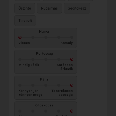
Őszinte
Rugalmas
Segítőkész
Tervező
Humor
Vicces
Komoly
Pontosság
Mindig késik
Korábban
érkezik
Pénz
Könnyen jön,
Takarékosan
könnyen megy
beosztja
Öltözködés