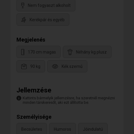
Nem fogyaszt alkoholt
Kerékpár és egyéb
Megjelenés
170 cm magas
Néhány kg plusz
90 kg
Kék szemű
Jellemzése
Kattints bármelyik jellemzésre, ha szeretnél megnézni
minden társkeresőt, aki ezt állította be.
Személyisége
Becsületes
Humoros
Jóindulatú