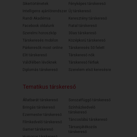
Sikertörténetek
Fényképes társkereső
Intelligens ajánlórendszer
Új társkereső
Randi Akadémia
Keresztény társkereső
Facebook oldalunk
Fiatal társkereső
Szerelmi horoszkóp
30as társkereső
Társkeresés mobilon
Középkorú társkereső
Párkeresők most online
Társkeresés 50 felett
Elit társkereső
Társkereső nők
Válófélben lévőknek
Társkereső férfiak
Diplomás társkereső
Szerelem első keresésre
Tematikus társkereső
Állatbarát társkereső
Sorozatfüggő társkereső
Bringás társkereső
Színházkedvelő
társkereső
Ezermester társkereső
Táncoslábú társkereső
Filmkedvelő társkereső
Társasjátékozós
Gamer társkereső
társkereső
Humoros társkereső