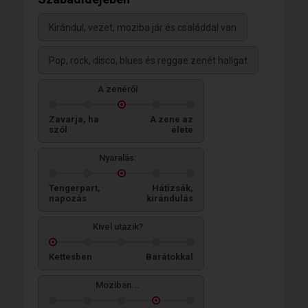
Kirándul, vezet, moziba jár és családdal van
Pop, rock, disco, blues és reggae zenét hallgat
A zenéről
Zavarja, ha
A zene az
szól
élete
Nyaralás:
Tengerpart,
Hátizsák,
napozás
kirándulás
Kivel utazik?
Kettesben
Barátokkal
Moziban...