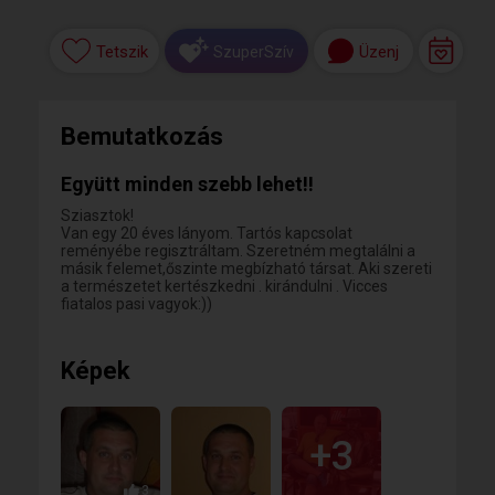
Tetszik
Üzenj
SzuperSzív
Bemutatkozás
Együtt minden szebb lehet!!
Sziasztok!
Van egy 20 éves lányom. Tartós kapcsolat
reményébe regisztráltam. Szeretném megtalálni a
másik felemet,őszinte megbízható társat. Aki szereti
a természetet kertészkedni . kirándulni . Vicces
fiatalos pasi vagyok:))
Képek
+3
3