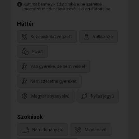
Kattints bármelyik adatcímkére, ha szeretnél
megnézni minden társkeresőt, aki ezt állította be.
Háttér
Középiskolát végzett
Vállalkozó
Elvált
Van gyereke, de nem vele él
Nem szeretne gyereket
Magyar anyanyelvű
Nyilas jegyű
Szokások
Nem dohányzik
Mindenevő