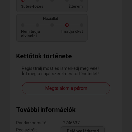
Sütés-főzés
Étterem
Háziállat
Nem tudja
Imádja őket
elviselni
Kettőtök története
Regisztrálj most és ismerkedj meg vele!
Írd meg a saját szerelmes történetedet!
Megtalálom a párom
További információk
Randiazonosító:
2746637
Regisztrált:
Belépve láthatod