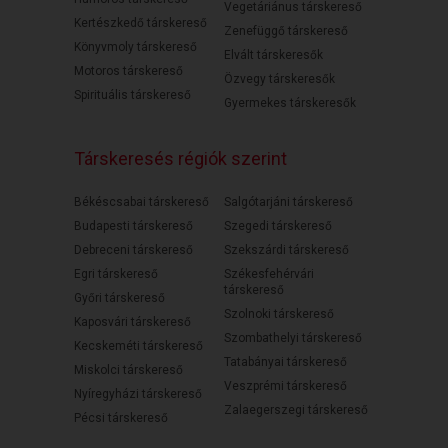
Vegetáriánus társkereső
Kertészkedő társkereső
Zenefüggő társkereső
Könyvmoly társkereső
Elvált társkeresők
Motoros társkereső
Özvegy társkeresők
Spirituális társkereső
Gyermekes társkeresők
Társkeresés régiók szerint
Békéscsabai társkereső
Salgótarjáni társkereső
Budapesti társkereső
Szegedi társkereső
Debreceni társkereső
Szekszárdi társkereső
Egri társkereső
Székesfehérvári
társkereső
Győri társkereső
Szolnoki társkereső
Kaposvári társkereső
Szombathelyi társkereső
Kecskeméti társkereső
Tatabányai társkereső
Miskolci társkereső
Veszprémi társkereső
Nyíregyházi társkereső
Zalaegerszegi társkereső
Pécsi társkereső