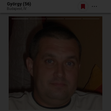
György (56)
Belépés
Budapest, IV.
Egy jó randiból bármi lehet.