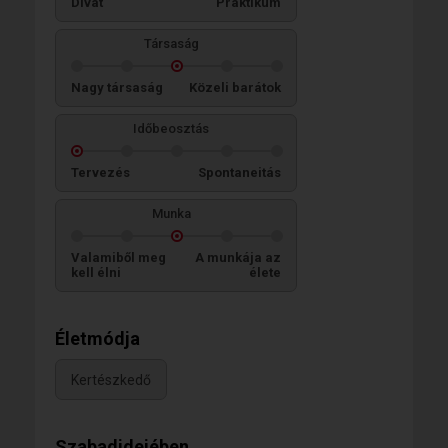
Divat
Praktikum
Társaság
Nagy társaság
Közeli barátok
Időbeosztás
Tervezés
Spontaneitás
Munka
Valamiből meg
A munkája az
kell élni
élete
Életmódja
Kertészkedő
Szabadidejében