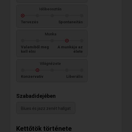
Időbeosztás
Tervezés
Spontaneitás
Munka
Valamiből meg
A munkája az
kell élni
élete
Világnézete
Konzervatív
Liberális
Szabadidejében
Blues és jazz zenét hallgat
Kettőtök története