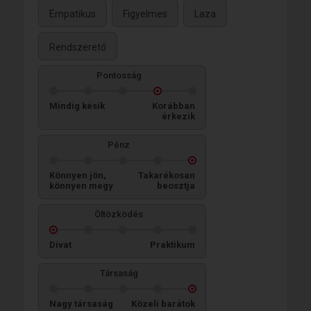
Empatikus
Figyelmes
Laza
Rendszerető
Pontosság
Mindig késik
Korábban
érkezik
Pénz
Könnyen jön,
Takarékosan
könnyen megy
beosztja
Öltözködés
Divat
Praktikum
Társaság
Nagy társaság
Közeli barátok