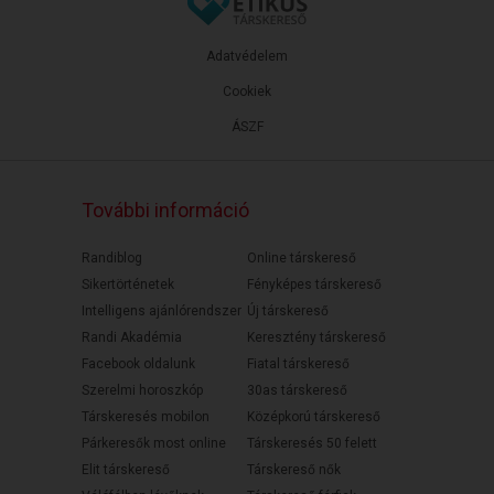
Adatvédelem
Cookiek
ÁSZF
További információ
Randiblog
Online társkereső
Sikertörténetek
Fényképes társkereső
Intelligens ajánlórendszer
Új társkereső
Randi Akadémia
Keresztény társkereső
Facebook oldalunk
Fiatal társkereső
Szerelmi horoszkóp
30as társkereső
Társkeresés mobilon
Középkorú társkereső
Párkeresők most online
Társkeresés 50 felett
Elit társkereső
Társkereső nők