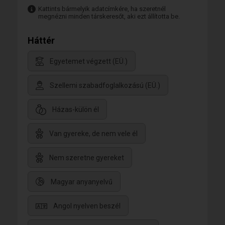
Kattints bármelyik adatcímkére, ha szeretnél
megnézni minden társkeresőt, aki ezt állította be.
Háttér
Egyetemet végzett (EÜ.)
Szellemi szabadfoglalkozású (EÜ.)
Házas-külön él
Van gyereke, de nem vele él
Nem szeretne gyereket
Magyar anyanyelvű
Angol nyelven beszél