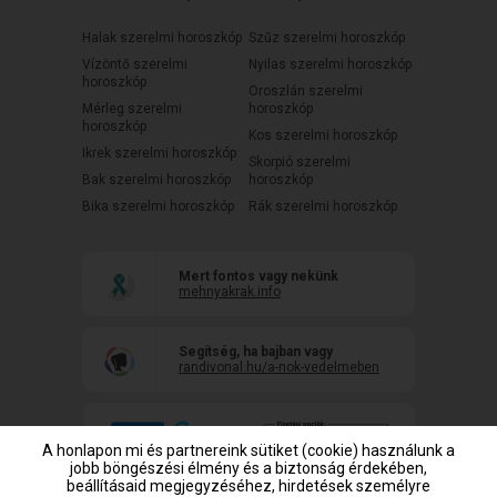
Halak szerelmi horoszkóp
Szűz szerelmi horoszkóp
Vízöntő szerelmi
Nyilas szerelmi horoszkóp
horoszkóp
Oroszlán szerelmi
Mérleg szerelmi
horoszkóp
horoszkóp
Kos szerelmi horoszkóp
Ikrek szerelmi horoszkóp
Skorpió szerelmi
Bak szerelmi horoszkóp
horoszkóp
Bika szerelmi horoszkóp
Rák szerelmi horoszkóp
Mert fontos vagy nekünk
mehnyakrak.info
Segítség, ha bajban vagy
randivonal.hu/a-nok-vedelmeben
A honlapon mi és partnereink sütiket (cookie) használunk a
jobb böngészési élmény és a biztonság érdekében,
beállításaid megjegyzéséhez, hirdetések személyre