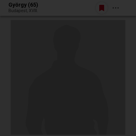
György (65)
Belépés
Budapest, XVIII.
Egy jó randiból bármi lehet.