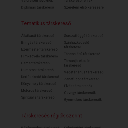
Válófélben lévőknek
Társkereső férfiak
Diplomás társkereső
Szerelem első keresésre
Tematikus társkereső
Állatbarát társkereső
Sorozatfüggő társkereső
Bringás társkereső
Színházkedvelő
társkereső
Ezermester társkereső
Táncoslábú társkereső
Filmkedvelő társkereső
Társasjátékozós
Gamer társkereső
társkereső
Humoros társkereső
Vegetáriánus társkereső
Kertészkedő társkereső
Zenefüggő társkereső
Könyvmoly társkereső
Elvált társkeresők
Motoros társkereső
Özvegy társkeresők
Spirituális társkereső
Gyermekes társkeresők
Társkeresés régiók szerint