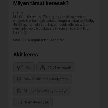
Milyen társat keresek?
HÖLGY
KÜLSŐ: 169 cm-től, 70kg-ig, egy sexis, szereti ha
megnézik a formáját, csinos, magára sokat adó hölgy
45-62-ig, nem elhízott. Laza mások véleményére
nem adó , polgárpukkasztó megjelenés előny. Drog
kizáró ok.
LAKHELY: Nyugati-tértől 30 percre,
Akit keres
Nőt
44-61 év között
Max. 20 km-re a lakhelyemtől
Min. középfokú végzettségű
Nem dohányzik