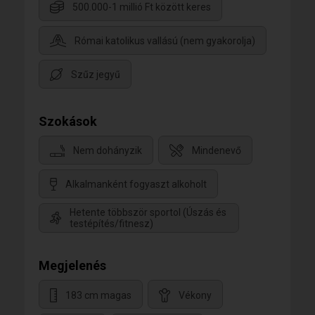
500.000-1 millió Ft között keres
Római katolikus vallású (nem gyakorolja)
Szűz jegyű
Szokások
Nem dohányzik
Mindenevő
Alkalmanként fogyaszt alkoholt
Hetente többször sportol (Úszás és
testépítés/fitnesz)
Megjelenés
183 cm magas
Vékony