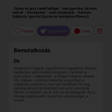
#
blues és jazz zenét hallgat
#
van gyereke, de nem
vele él
#
mindenevő
#
nem dohányzik
#
hetente
többször sportol (úszás és testépítés/fitnesz)
Tetszik
Üzenj
SzuperSzív
Bemutatkozás
ÉN
Öregedő Úr vagyok, egyedül élem napjaimat. Minden
háztartási, kerti munkát elvégzem. Zenében a –
jazzrockot - , kulinárisan - a tengeri halakat, rákokat
stb., italban - a könnyű koktélok, a sportban a -
vízilabdát ,szeretem, mert azt csináltam 10 évig,
baloldali álcsont problémám van amit szeretnék
titkolni. Családom van ill. volt 2 is de elhagytak. Az új
mindig izgalmasabb. Szeretem a tisztaságot, a
rendet.