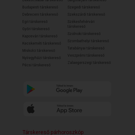
Békéscsabai társkereső
Salgótarjáni társkereső
Budapesti társkereső
Szegedi társkereső
Debreceni társkereső
Szekszárdi társkereső
Egri társkereső
Székesfehérvári
társkereső
Győri társkereső
Szolnoki társkereső
Kaposvári társkereső
Szombathelyi társkereső
Kecskeméti társkereső
Tatabányai társkereső
Miskolci társkereső
Veszprémi társkereső
Nyíregyházi társkereső
Zalaegerszegi társkereső
Pécsi társkereső
Társkereső párhoroszkóp