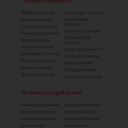
Tematikus társkereső
Állatbarát társkereső
Sorozatfüggő társkereső
Bringás társkereső
Színházkedvelő
társkereső
Ezermester társkereső
Táncoslábú társkereső
Filmkedvelő társkereső
Társasjátékozós
Gamer társkereső
társkereső
Humoros társkereső
Vegetáriánus társkereső
Kertészkedő társkereső
Zenefüggő társkereső
Könyvmoly társkereső
Elvált társkeresők
Motoros társkereső
Özvegy társkeresők
Spirituális társkereső
Gyermekes társkeresők
Társkeresés régiók szerint
Békéscsabai társkereső
Salgótarjáni társkereső
Budapesti társkereső
Szegedi társkereső
Debreceni társkereső
Szekszárdi társkereső
Egri társkereső
Székesfehérvári