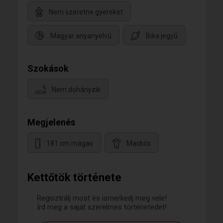
Nem szeretne gyereket
Magyar anyanyelvű
Bika jegyű
Szokások
Nem dohányzik
Megjelenés
181 cm magas
Mackós
Kettőtök története
Regisztrálj most és ismerkedj meg vele!
Írd meg a saját szerelmes történetedet!