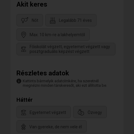
Akit keres
Nőt
Legalább 71 éves
Max. 10 km-re a lakhelyemtől
Főiskolát végzett, egyetemet végzett vagy
posztgraduális képzést végzett
Részletes adatok
Kattints bármelyik adatcímkére, ha szeretnél
megnézni minden társkeresőt, aki ezt állította be.
Háttér
Egyetemet végzett
Özvegy
Van gyereke, de nem vele él