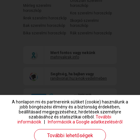
Oroszlán szerelmi
Mérleg szerelmi
horoszkóp
horoszkóp
Kos szerelmi horoszkóp
Ikrek szerelmi horoszkóp
Skorpió szerelmi
Bak szerelmi horoszkóp
horoszkóp
Bika szerelmi horoszkóp
Rák szerelmi horoszkóp
Mert fontos vagy nekünk
mehnyakrak.info
Segítség, ha bajban vagy
randivonal.hu/a-nok-vedelmeben
A honlapon mi és partnereink sütiket (cookie) használunk a
jobb böngészési élmény és a biztonság érdekében,
beállításaid megjegyzéséhez, hirdetések személyre
szabásához és statisztikai célból.
További
információk
|
Információk a Google adatkezeléséről
www.randivonal.hu © Copyright 1999-2026 Dating Central Europe Zrt.
További lehetőségek