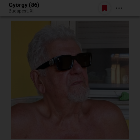
György (86)
Belépés
Budapest, XI.
Egy jó randiból bármi lehet.