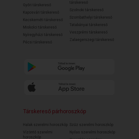
társkereső
Győri társkereső
Szolnoki társkereső
Kaposvári társkereső
Szombathelyi társkereső
Kecskeméti társkereső
Tatabányai társkereső
Miskolci társkereső
Veszprémi társkereső
Nyíregyházi társkereső
Zalaegerszegi társkereső
Pécsi társkereső
Társkereső párhoroszkóp
Halak szerelmi horoszkóp
Szűz szerelmi horoszkóp
Vízöntő szerelmi
Nyilas szerelmi horoszkóp
horoszkóp