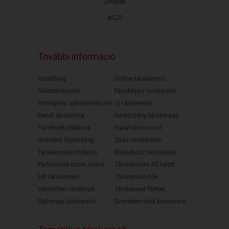
Cookiek
ÁSZF
További információ
Randiblog
Online társkereső
Sikertörténetek
Fényképes társkereső
Intelligens ajánlórendszer
Új társkereső
Randi Akadémia
Keresztény társkereső
Facebook oldalunk
Fiatal társkereső
Szerelmi horoszkóp
30as társkereső
Társkeresés mobilon
Középkorú társkereső
Párkeresők most online
Társkeresés 50 felett
Elit társkereső
Társkereső nők
Válófélben lévőknek
Társkereső férfiak
Diplomás társkereső
Szerelem első keresésre