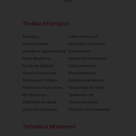
ÁSZF
További információ
Randiblog
Online társkereső
Sikertörténetek
Fényképes társkereső
Intelligens ajánlórendszer
Új társkereső
Randi Akadémia
Keresztény társkereső
Facebook oldalunk
Fiatal társkereső
Szerelmi horoszkóp
30as társkereső
Társkeresés mobilon
Középkorú társkereső
Párkeresők most online
Társkeresés 50 felett
Elit társkereső
Társkereső nők
Válófélben lévőknek
Társkereső férfiak
Diplomás társkereső
Szerelem első keresésre
Tematikus társkereső