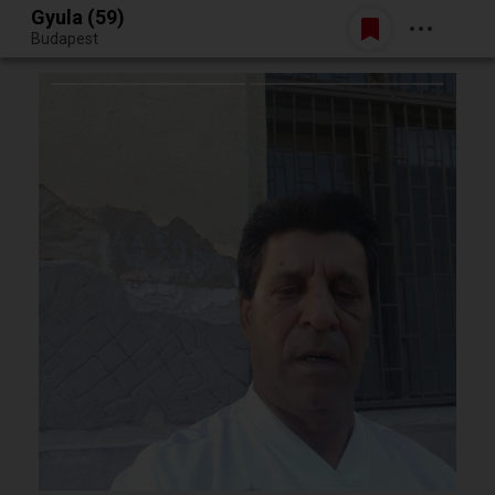
Gyula (59)
Belépés
Budapest
Egy jó randiból bármi lehet.