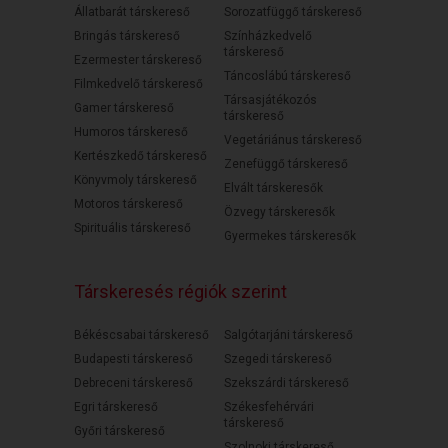
Állatbarát társkereső
Sorozatfüggő társkereső
Bringás társkereső
Színházkedvelő
társkereső
Ezermester társkereső
Táncoslábú társkereső
Filmkedvelő társkereső
Társasjátékozós
Gamer társkereső
társkereső
Humoros társkereső
Vegetáriánus társkereső
Kertészkedő társkereső
Zenefüggő társkereső
Könyvmoly társkereső
Elvált társkeresők
Motoros társkereső
Özvegy társkeresők
Spirituális társkereső
Gyermekes társkeresők
Társkeresés régiók szerint
Békéscsabai társkereső
Salgótarjáni társkereső
Budapesti társkereső
Szegedi társkereső
Debreceni társkereső
Szekszárdi társkereső
Egri társkereső
Székesfehérvári
társkereső
Győri társkereső
Szolnoki társkereső