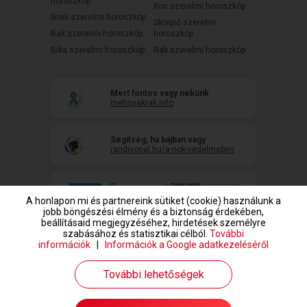
horoszkóp
Kos szerelmi horoszkóp
Ikrek szerelmi horoszkóp
Skorpió szerelmi
Bak szerelmi horoszkóp
horoszkóp
Bika szerelmi horoszkóp
Rák szerelmi horoszkóp
Mert fontos vagy nekünk
mehnyakrak.info
Segítség, ha bajban vagy
randivonal.hu/a-nok-vedelmeben
A honlapon mi és partnereink sütiket (cookie) használunk a
jobb böngészési élmény és a biztonság érdekében,
beállításaid megjegyzéséhez, hirdetések személyre
szabásához és statisztikai célból.
További
információk
|
Információk a Google adatkezeléséről
www.randivonal.hu © Copyright 1999-2026 Dating Central Europe Zrt.
További lehetőségek