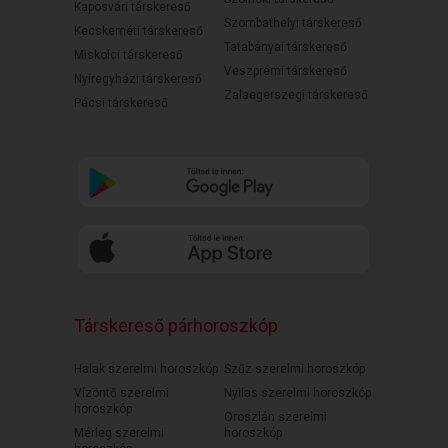
Kaposvári társkereső
Szombathelyi társkereső
Kecskeméti társkereső
Tatabányai társkereső
Miskolci társkereső
Veszprémi társkereső
Nyíregyházi társkereső
Zalaegerszegi társkereső
Pécsi társkereső
Társkereső párhoroszkóp
Halak szerelmi horoszkóp
Szűz szerelmi horoszkóp
Vízöntő szerelmi
Nyilas szerelmi horoszkóp
horoszkóp
Oroszlán szerelmi
Mérleg szerelmi
horoszkóp