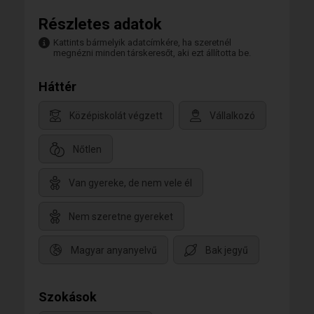
Részletes adatok
Kattints bármelyik adatcímkére, ha szeretnél
megnézni minden társkeresőt, aki ezt állította be.
Háttér
Középiskolát végzett
Vállalkozó
Nőtlen
Van gyereke, de nem vele él
Nem szeretne gyereket
Magyar anyanyelvű
Bak jegyű
Szokások