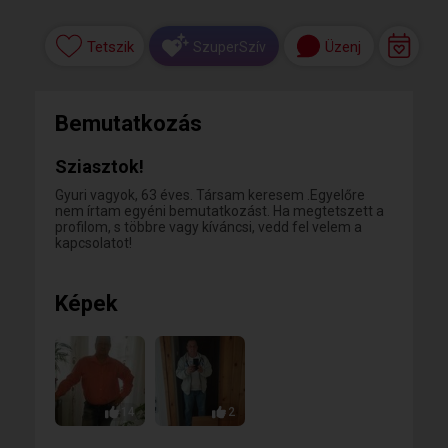
Tetszik
Üzenj
SzuperSzív
Bemutatkozás
Sziasztok!
Gyuri vagyok, 63 éves. Társam keresem .Egyelőre
nem írtam egyéni bemutatkozást. Ha megtetszett a
profilom, s többre vagy kíváncsi, vedd fel velem a
kapcsolatot!
Képek
14
2