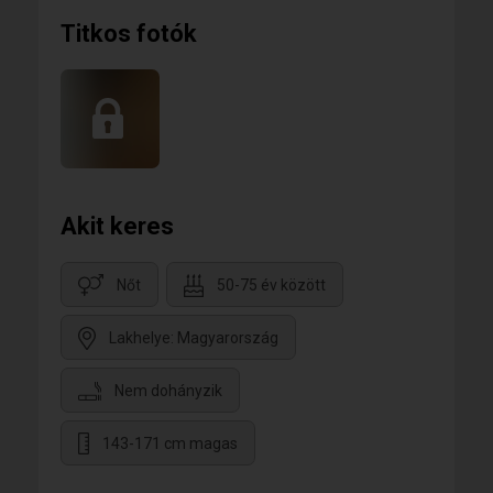
Titkos fotók
Akit keres
Nőt
50-75 év között
Lakhelye: Magyarország
Nem dohányzik
143-171 cm magas