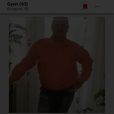
Gyuri (63)
Belépés
Budapest, XX.
Egy jó randiból bármi lehet.