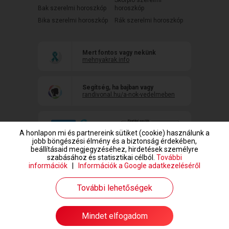
Skorpió szerelmi
Bak szerelmi horoszkóp
horoszkóp
Bika szerelmi horoszkóp
Rák szerelmi horoszkóp
Mert fontos vagy nekünk
mehnyakrak.info
Segítség, ha bajban vagy
randivonal.hu/a-nok-vedelmeben
A honlapon mi és partnereink sütiket (cookie) használunk a
jobb böngészési élmény és a biztonság érdekében,
beállításaid megjegyzéséhez, hirdetések személyre
szabásához és statisztikai célból.
További
információk
|
Információk a Google adatkezeléséről
www.randivonal.hu © Copyright 1999-2026 Dating Central Europe Zrt.
További lehetőségek
Mindet elfogadom