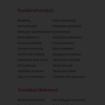
További információ
Randiblog
Online társkereső
Sikertörténetek
Fényképes társkereső
Intelligens ajánlórendszer
Új társkereső
Randi Akadémia
Keresztény társkereső
Facebook oldalunk
Fiatal társkereső
Szerelmi horoszkóp
30as társkereső
Társkeresés mobilon
Középkorú társkereső
Párkeresők most online
Társkeresés 50 felett
Elit társkereső
Társkereső nők
Válófélben lévőknek
Társkereső férfiak
Diplomás társkereső
Szerelem első keresésre
Tematikus társkereső
Állatbarát társkereső
Sorozatfüggő társkereső