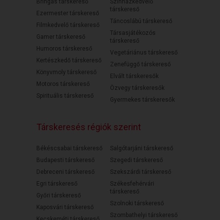
Bringás társkereső
Színházkedvelő
társkereső
Ezermester társkereső
Táncoslábú társkereső
Filmkedvelő társkereső
Társasjátékozós
Gamer társkereső
társkereső
Humoros társkereső
Vegetáriánus társkereső
Kertészkedő társkereső
Zenefüggő társkereső
Könyvmoly társkereső
Elvált társkeresők
Motoros társkereső
Özvegy társkeresők
Spirituális társkereső
Gyermekes társkeresők
Társkeresés régiók szerint
Békéscsabai társkereső
Salgótarjáni társkereső
Budapesti társkereső
Szegedi társkereső
Debreceni társkereső
Szekszárdi társkereső
Egri társkereső
Székesfehérvári
társkereső
Győri társkereső
Szolnoki társkereső
Kaposvári társkereső
Szombathelyi társkereső
Kecskeméti társkereső