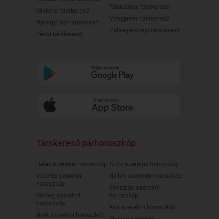
Tatabányai társkereső
Miskolci társkereső
Veszprémi társkereső
Nyíregyházi társkereső
Zalaegerszegi társkereső
Pécsi társkereső
Társkereső párhoroszkóp
Halak szerelmi horoszkóp
Szűz szerelmi horoszkóp
Vízöntő szerelmi
Nyilas szerelmi horoszkóp
horoszkóp
Oroszlán szerelmi
Mérleg szerelmi
horoszkóp
horoszkóp
Kos szerelmi horoszkóp
Ikrek szerelmi horoszkóp