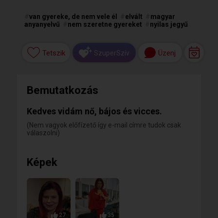
#
van gyereke, de nem vele él
#
elvált
#
magyar
anyanyelvű
#
nem szeretne gyereket
#
nyilas jegyű
Tetszik
Üzenj
SzuperSzív
Bemutatkozás
Kedves vidám nő, bájos és vicces.
(Nem vagyok előfízető így e-mail címre tudok csak
válaszolni)
Képek
27
35