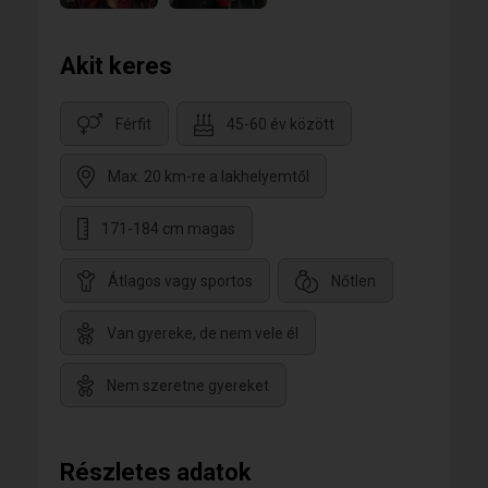
Akit keres
Férfit
45-60 év között
Max. 20 km-re a lakhelyemtől
171-184 cm magas
Átlagos vagy sportos
Nőtlen
Van gyereke, de nem vele él
Nem szeretne gyereket
Részletes adatok