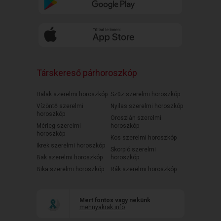
Társkereső párhoroszkóp
Halak szerelmi horoszkóp
Szűz szerelmi horoszkóp
Vízöntő szerelmi
Nyilas szerelmi horoszkóp
horoszkóp
Oroszlán szerelmi
Mérleg szerelmi
horoszkóp
horoszkóp
Kos szerelmi horoszkóp
Ikrek szerelmi horoszkóp
Skorpió szerelmi
Bak szerelmi horoszkóp
horoszkóp
Bika szerelmi horoszkóp
Rák szerelmi horoszkóp
Mert fontos vagy nekünk
mehnyakrak.info