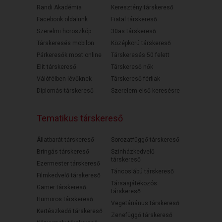
Randi Akadémia
Keresztény társkereső
Facebook oldalunk
Fiatal társkereső
Szerelmi horoszkóp
30as társkereső
Társkeresés mobilon
Középkorú társkereső
Párkeresők most online
Társkeresés 50 felett
Elit társkereső
Társkereső nők
Válófélben lévőknek
Társkereső férfiak
Diplomás társkereső
Szerelem első keresésre
Tematikus társkereső
Állatbarát társkereső
Sorozatfüggő társkereső
Bringás társkereső
Színházkedvelő
társkereső
Ezermester társkereső
Táncoslábú társkereső
Filmkedvelő társkereső
Társasjátékozós
Gamer társkereső
társkereső
Humoros társkereső
Vegetáriánus társkereső
Kertészkedő társkereső
Zenefüggő társkereső