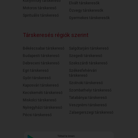
Könyvmoly társkereső
Elvált társkeresők
Motoros társkereső
Özvegy társkeresők
Spirituális társkereső
Gyermekes társkeresők
Társkeresés régiók szerint
Békéscsabai társkereső
Salgótarjáni társkereső
Budapesti társkereső
Szegedi társkereső
Debreceni társkereső
Szekszárdi társkereső
Egri társkereső
Székesfehérvári
társkereső
Győri társkereső
Szolnoki társkereső
Kaposvári társkereső
Szombathelyi társkereső
Kecskeméti társkereső
Tatabányai társkereső
Miskolci társkereső
Veszprémi társkereső
Nyíregyházi társkereső
Zalaegerszegi társkereső
Pécsi társkereső