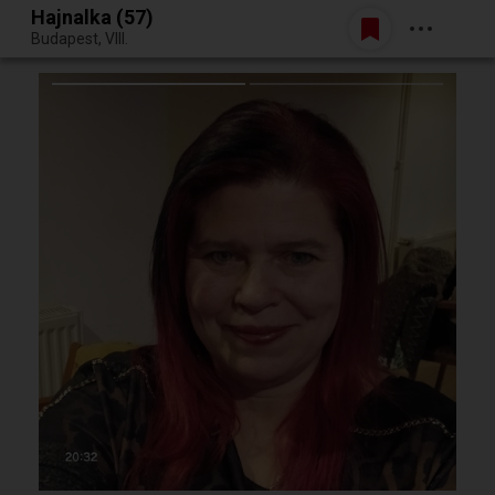
Hajnalka (57)
Belépés
Budapest, VIII.
Egy jó randiból bármi lehet.