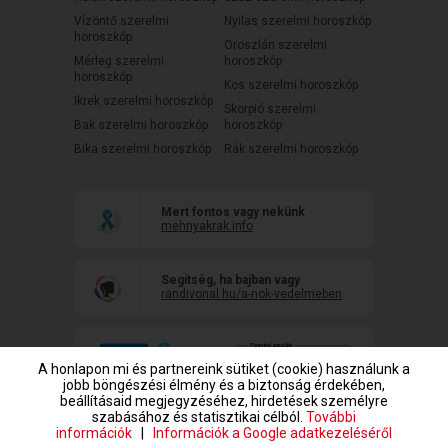
Vízöntő szerelmi
Nyilas szerelmi horoszkóp
horoszkóp
Oroszlán szerelmi
Mérleg szerelmi
horoszkóp
horoszkóp
Kos szerelmi horoszkóp
Ikrek szerelmi horoszkóp
Skorpió szerelmi
Bak szerelmi horoszkóp
horoszkóp
Bika szerelmi horoszkóp
Rák szerelmi horoszkóp
Mert fontos vagy nekünk
mehnyakrak.info
Segítség, ha bajban vagy
randivonal.hu/a-nok-vedelmeben
A honlapon mi és partnereink sütiket (cookie) használunk a
jobb böngészési élmény és a biztonság érdekében,
beállításaid megjegyzéséhez, hirdetések személyre
szabásához és statisztikai célból.
További
információk
|
Információk a Google adatkezeléséről