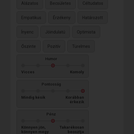
Alázatos
Becsületes
Céltudatos
Empatikus
Érzékeny
Határozott
Ínyenc
Jóindulatú
Optimista
Őszinte
Pozitív
Türelmes
Humor
Vicces
Komoly
Pontosság
Mindig késik
Korábban
érkezik
Pénz
Könnyen jön,
Takarékosan
könnyen megy
beosztja