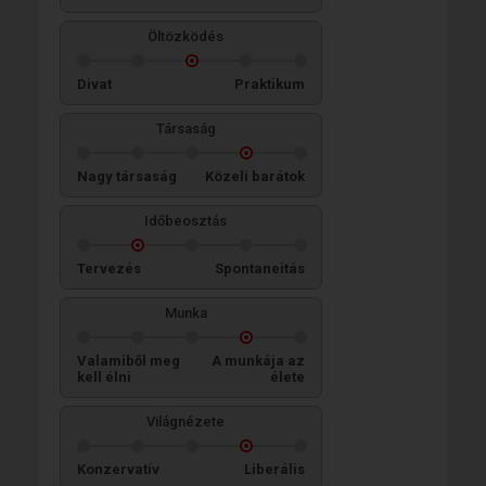
Öltözködés
Divat
Praktikum
Társaság
Nagy társaság
Közeli barátok
Időbeosztás
Tervezés
Spontaneitás
Munka
Valamiből meg
A munkája az
kell élni
élete
Világnézete
Konzervatív
Liberális