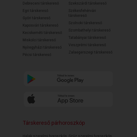
Debreceni társkereső
Szekszárdi társkereső
Egri társkereső
Székesfehérvári
társkereső
Győri társkereső
Szolnoki társkereső
Kaposvári társkereső
Szombathelyi társkereső
Kecskeméti társkereső
Tatabányai társkereső
Miskolci társkereső
Veszprémi társkereső
Nyíregyházi társkereső
Zalaegerszegi társkereső
Pécsi társkereső
Társkereső párhoroszkóp
Halak szerelmi horoszkóp
Szűz szerelmi horoszkóp