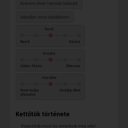
Kedvenc étele: harcsás halászlé
Háziállat: nincs háziállatom
Rend
Rend
Káosz
Konyha
Sütés-főzés
Étterem
Háziállat
Nem tudja
Imádja őket
elviselni
Kettőtök története
Regisztrálj most és ismerkedj meg vele!