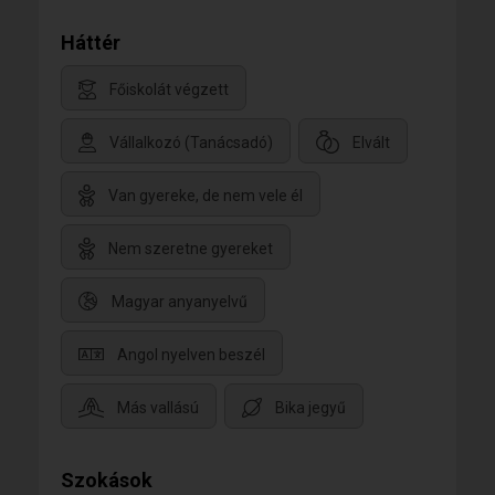
Háttér
Főiskolát végzett
Vállalkozó (Tanácsadó)
Elvált
Van gyereke, de nem vele él
Nem szeretne gyereket
Magyar anyanyelvű
Angol nyelven beszél
Más vallású
Bika jegyű
Szokások