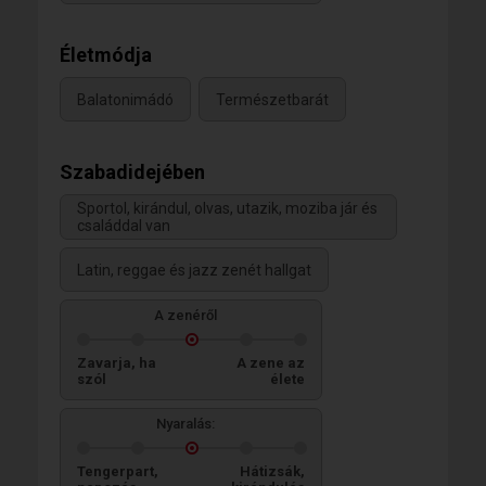
Életmódja
Balatonimádó
Természetbarát
Szabadidejében
Sportol, kirándul, olvas, utazik, moziba jár és
családdal van
Latin, reggae és jazz zenét hallgat
A zenéről
Zavarja, ha
A zene az
szól
élete
Nyaralás:
Tengerpart,
Hátizsák,