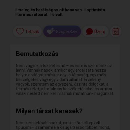
#
meleg és barátságos otthona van
#
optimista
#
természetbarát
#
elvált
Tetszik
Üzenj
SzuperSzív
Bemutatkozás
Nem vagyok a tökéletes nő – és nem is szeretnék az
lenni. Vannak napok, amikor egy erdei séta hozza
helyre a világot, máskor egy jó társaság, egy mély
beszélgetés vagy egy vidám pillanat. Érzékeny
vagyok, szeretem az egyszerű, őszinte dolgokat, a
természetet, a tartalmas beszélgetéseket és amikor
valaki mellett nem kell másnak mutatnunk magunkat.
Milyen társat keresek?
Nem keresek sablonokat, nincs előre elképzelt
típusom – számomra a kisugárzásod többet mond,