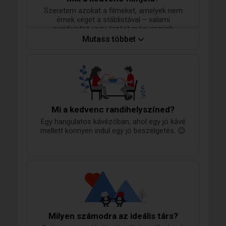
Szeretem azokat a filmeket, amelyek nem
érnek véget a stáblistával – valami
gondolatot vagy érzést még viszünk
magunkkal utánuk. Közel áll hozzám a
Mutass többet
humor, az igaz történetek, a történelmi
témák és Woody Allen világa is (például az
Annie Hall 😊). Kedvenceim között van
többek között: Amélie csodálatos élete, A
király beszéde, Az élet szép, Schindler listája,
Her, Holt költők társasága, A számolás joga,
Brian élete.
Mi a kedvenc randihelyszíned?
Egy hangulatos kávézóban, ahol egy jó kávé
mellett könnyen indul egy jó beszélgetés. 😊
Milyen számodra az ideális társ?