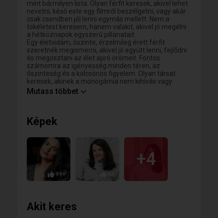
mint bármilyen lista. Olyan férfit keresek, akivel lehet
nevetni, késő este egy filmről beszélgetni, vagy akár
csak csendben jól lenni egymás mellett. Nem a
tökéletest keresem, hanem valakit, akivel jó megélni
a hétköznapok egyszerű pillanatait.
Egy életvidám, őszinte, érzelmileg érett férfit
szeretnék megismerni, akivel jó együtt lenni, fejlődni
és megosztani az élet apró örömeit. Fontos
számomra az igényesség minden téren, az
őszinteség és a kölcsönös figyelem. Olyan társat
keresek, akinek a monogámia nem kihívás vagy
lemondás, hanem természetes és örömteli választás
Mutass többet
– ahogy számomra is az.
Csak olyan adatlapokat nézek meg, ahol a profilkép
Képek
tisztán látható és publikus. Kérlek, csak akkor írj, ha
nincs lezáratlan kapcsolatod. Köszönöm. 😊
+4
99+
93
Akit keres