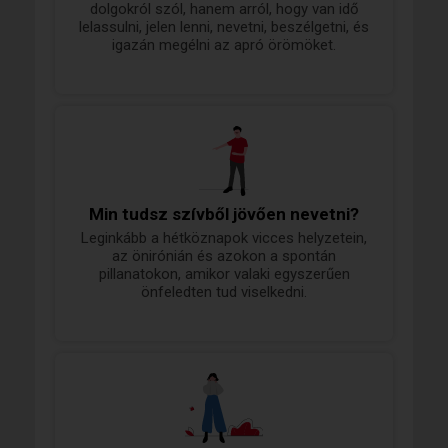
dolgokról szól, hanem arról, hogy van idő
lelassulni, jelen lenni, nevetni, beszélgetni, és
igazán megélni az apró örömöket.
Min tudsz szívből jövően nevetni?
Leginkább a hétköznapok vicces helyzetein,
az önirónián és azokon a spontán
pillanatokon, amikor valaki egyszerűen
önfeledten tud viselkedni.