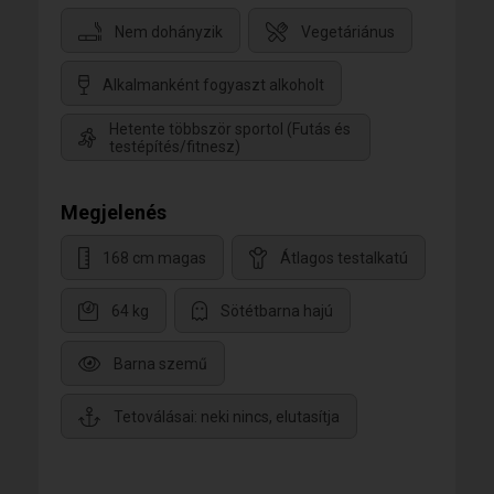
Nem dohányzik
Vegetáriánus
Alkalmanként fogyaszt alkoholt
Hetente többször sportol (Futás és
testépítés/fitnesz)
Megjelenés
168 cm magas
Átlagos testalkatú
64 kg
Sötétbarna hajú
Barna szemű
Tetoválásai: neki nincs, elutasítja