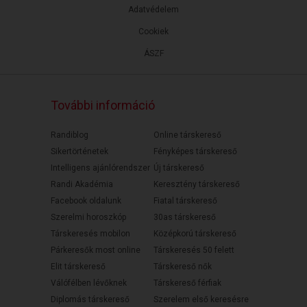
Adatvédelem
Cookiek
ÁSZF
További információ
Randiblog
Online társkereső
Sikertörténetek
Fényképes társkereső
Intelligens ajánlórendszer
Új társkereső
Randi Akadémia
Keresztény társkereső
Facebook oldalunk
Fiatal társkereső
Szerelmi horoszkóp
30as társkereső
Társkeresés mobilon
Középkorú társkereső
Párkeresők most online
Társkeresés 50 felett
Elit társkereső
Társkereső nők
Válófélben lévőknek
Társkereső férfiak
Diplomás társkereső
Szerelem első keresésre