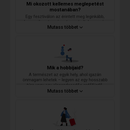
Mi okozott kellemes meglepetést
mostanában?
Egy fesztiválon az érintett meg leginkább,
hogy milyen természetesen tudtak egymás
mellett létezni a különböző generációk –
Mutass többet
együtt nevetni, táncolni és megélni a
pillanatot. Jó volt látni ezt a fajta nyitottságot
és életörömöt.
Mik a hobbijaid?
A természet az egyik hely, ahol igazán
önmagam lehetek – legyen az egy hosszabb
túra vagy egy elcsendesedős erdőfürdő.
Szeretek történetekbe merülni könyvben,
Mutass többet
filmben vagy színházban, és legalább ennyire
érdekelnek a valódi emberi történetek is: a
gesztusok, a reakciók, az apró dolgok, amik
megmutatják, kik vagyunk.