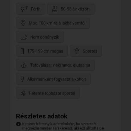
Férfit
50-58 év között
Max. 100 km-re a lakhelyemtől
Nem dohányzik
175-199 cm magas
Sportos
Tetoválásai: neki nincs, elutasítja
Alkalmanként fogyaszt alkoholt
Hetente többször sportol
Részletes adatok
Kattints bármelyik adatcímkére, ha szeretnél
megnézni minden társkeresőt, aki ezt állította be.