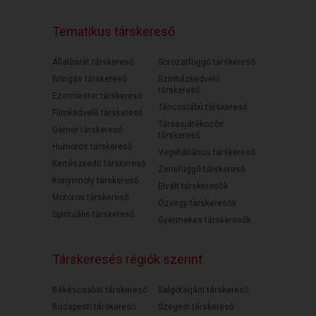
Tematikus társkereső
Állatbarát társkereső
Sorozatfüggő társkereső
Bringás társkereső
Színházkedvelő
társkereső
Ezermester társkereső
Táncoslábú társkereső
Filmkedvelő társkereső
Társasjátékozós
Gamer társkereső
társkereső
Humoros társkereső
Vegetáriánus társkereső
Kertészkedő társkereső
Zenefüggő társkereső
Könyvmoly társkereső
Elvált társkeresők
Motoros társkereső
Özvegy társkeresők
Spirituális társkereső
Gyermekes társkeresők
Társkeresés régiók szerint
Békéscsabai társkereső
Salgótarjáni társkereső
Budapesti társkereső
Szegedi társkereső