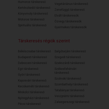
Humoros társkereső
Vegetáriánus társkereső
Kertészkedő társkereső
Zenefüggő társkereső
Könyvmoly társkereső
Elvált társkeresők
Motoros társkereső
Özvegy társkeresők
Spirituális társkereső
Gyermekes társkeresők
Társkeresés régiók szerint
Békéscsabai társkereső
Salgótarjáni társkereső
Budapesti társkereső
Szegedi társkereső
Debreceni társkereső
Szekszárdi társkereső
Egri társkereső
Székesfehérvári
társkereső
Győri társkereső
Szolnoki társkereső
Kaposvári társkereső
Szombathelyi társkereső
Kecskeméti társkereső
Tatabányai társkereső
Miskolci társkereső
Veszprémi társkereső
Nyíregyházi társkereső
Zalaegerszegi társkereső
Pécsi társkereső