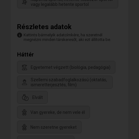
vagy legalább hetente sportol
Részletes adatok
Kattints bármelyik adatcímkére, ha szeretnél
megnézni minden társkeresőt, aki ezt állította be.
Háttér
Egyetemet végzett (biológia, pedagógia)
Szellemi szabadfoglalkozású (oktatás,
ismeretterjesztés, film)
Elvált
Van gyereke, de nem vele él
Nem szeretne gyereket