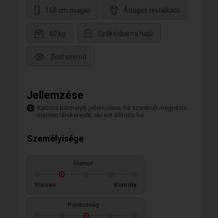
158 cm magas
Átlagos testalkatú
60 kg
Szőkésbarna hajú
Zöld szemű
Jellemzése
Kattints bármelyik jellemzésre, ha szeretnél megnézni
minden társkeresőt, aki ezt állította be.
Személyisége
Humor
Vicces
Komoly
Pontosság