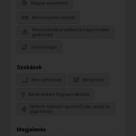
Magyar anyanyelvű
Német nyelven beszél
Római katolikus vallású (a maga módján
gyakorolja)
Vízöntő jegyű
Szokások
Nem dohányzik
Mindenevő
Alkalmanként fogyaszt alkoholt
Hetente többször sportol (Futás, úszás és
jóga/torna)
Megjelenés