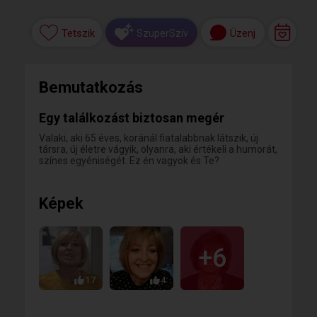
Tetszik
Üzenj
SzuperSzív
Bemutatkozás
Egy találkozást biztosan megér
Valaki, aki 65 éves, koránál fiatalabbnak látszik, új
társra, új életre vágyik, olyanra, aki értékeli a humorát,
színes egyéniségét. Ez én vagyok és Te?
Képek
+6
17
4