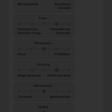
Mindig késik
Korábban
érkezik
Pénz
Könnyen jön,
Takarékosan
könnyen megy
beosztja
Öltözködés
Divat
Praktikum
Társaság
Nagy társaság
Közeli barátok
Időbeosztás
Tervezés
Spontaneitás
Munka