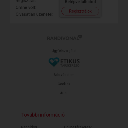
Regisztrált:
Belépve láthatod
Online volt:
Regisztrálok
Olvasatlan üzenetei:
Ügyfélszolgálat
Adatvédelem
Cookiek
ÁSZF
További információ
Randiblog
Online társkereső