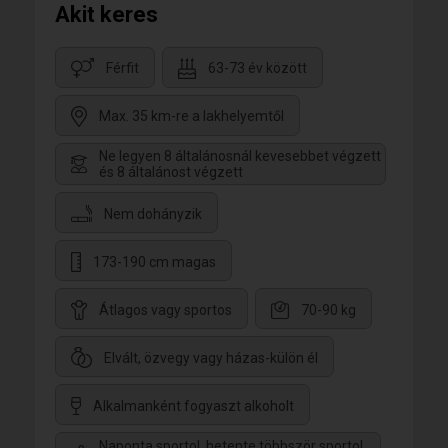
Akit keres
Férfit
63-73 év között
Max. 35 km-re a lakhelyemtől
Ne legyen 8 általánosnál kevesebbet végzett
és 8 általánost végzett
Nem dohányzik
173-190 cm magas
Átlagos vagy sportos
70-90 kg
Elvált, özvegy vagy házas-külön él
Alkalmanként fogyaszt alkoholt
Naponta sportol, hetente többször sportol