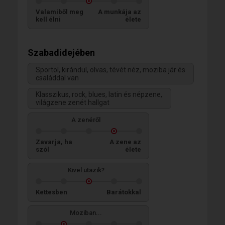
Valamiből meg
A munkája az
kell élni
élete
Szabadidejében
Sportol, kirándul, olvas, tévét néz, moziba jár és
családdal van
Klasszikus, rock, blues, latin és népzene,
világzene zenét hallgat
A zenéről
Zavarja, ha
A zene az
szól
élete
Kivel utazik?
Kettesben
Barátokkal
Moziban...