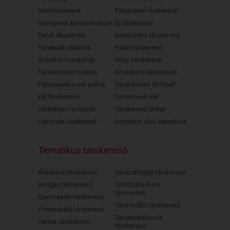
Sikertörténetek
Fényképes társkereső
Intelligens ajánlórendszer
Új társkereső
Randi Akadémia
Keresztény társkereső
Facebook oldalunk
Fiatal társkereső
Szerelmi horoszkóp
30as társkereső
Társkeresés mobilon
Középkorú társkereső
Párkeresők most online
Társkeresés 50 felett
Elit társkereső
Társkereső nők
Válófélben lévőknek
Társkereső férfiak
Diplomás társkereső
Szerelem első keresésre
Tematikus társkereső
Állatbarát társkereső
Sorozatfüggő társkereső
Bringás társkereső
Színházkedvelő
társkereső
Ezermester társkereső
Táncoslábú társkereső
Filmkedvelő társkereső
Társasjátékozós
Gamer társkereső
társkereső