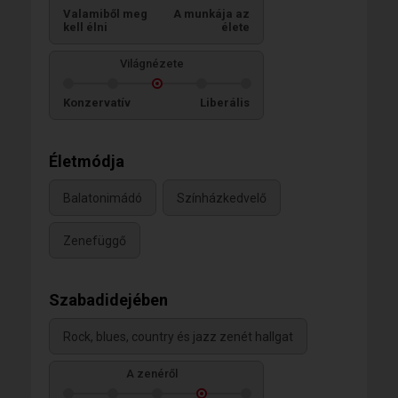
Valamiből meg
A munkája az
kell élni
élete
Világnézete
Konzervatív
Liberális
Életmódja
Balatonimádó
Színházkedvelő
Zenefüggő
Szabadidejében
Rock, blues, country és jazz zenét hallgat
A zenéről