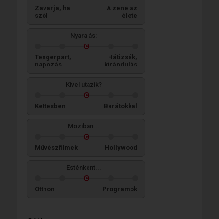
Zavarja, ha
A zene az
szól
élete
Nyaralás:
Tengerpart,
Hátizsák,
napozás
kirándulás
Kivel utazik?
Kettesben
Barátokkal
Moziban...
Művészfilmek
Hollywood
Esténként...
Otthon
Programok