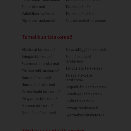
Elit társkereső
Társkereső nők
Válófélben lévőknek
Társkereső férfiak
Diplomás társkereső
Szerelem első keresésre
Tematikus társkereső
Állatbarát társkereső
Sorozatfüggő társkereső
Bringás társkereső
Színházkedvelő
társkereső
Ezermester társkereső
Táncoslábú társkereső
Filmkedvelő társkereső
Társasjátékozós
Gamer társkereső
társkereső
Humoros társkereső
Vegetáriánus társkereső
Kertészkedő társkereső
Zenefüggő társkereső
Könyvmoly társkereső
Elvált társkeresők
Motoros társkereső
Özvegy társkeresők
Spirituális társkereső
Gyermekes társkeresők