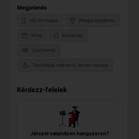
Megjelenés
165 cm magas
Átlagos testalkatú
60 kg
Barna hajú
Zöld szemű
Tetoválásai: neki nincs, de nem zavarja
Kérdezz-felelek
Játszol valamilyen hangszeren?