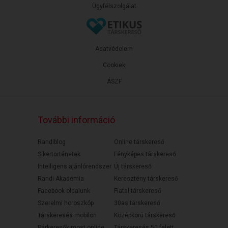
Ügyfélszolgálat
Adatvédelem
Cookiek
ÁSZF
További információ
Randiblog
Online társkereső
Sikertörténetek
Fényképes társkereső
Intelligens ajánlórendszer
Új társkereső
Randi Akadémia
Keresztény társkereső
Facebook oldalunk
Fiatal társkereső
Szerelmi horoszkóp
30as társkereső
Társkeresés mobilon
Középkorú társkereső
Párkeresők most online
Társkeresés 50 felett