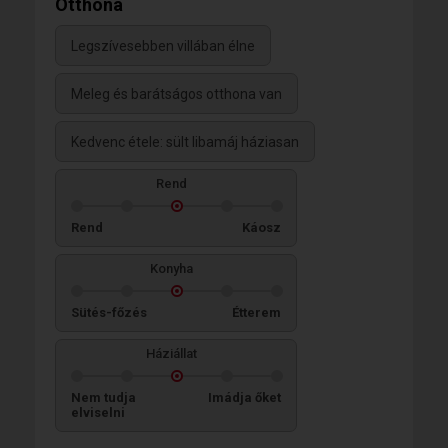
Otthona
Legszívesebben villában élne
Meleg és barátságos otthona van
Kedvenc étele: sült libamáj háziasan
Rend
Rend
Káosz
Konyha
Sütés-főzés
Étterem
Háziállat
Nem tudja
Imádja őket
elviselni