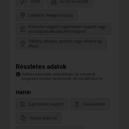
Férfit
50-60 év között
Lakhelye: Magyarország
Főiskolát végzett, egyetemet végzett vagy
posztgraduális képzést végzett
Vékony, átlagos, sportos vagy néhány kg
plusz
Részletes adatok
Kattints bármelyik adatcímkére, ha szeretnél
megnézni minden társkeresőt, aki ezt állította be.
Háttér
Egyetemet végzett
Felsővezető
Házas-külön él