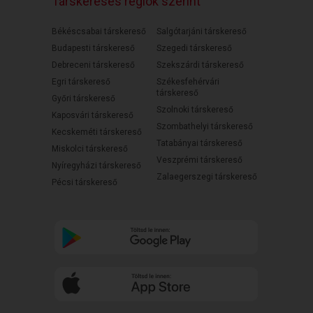
Társkeresés régiók szerint
Békéscsabai társkereső
Salgótarjáni társkereső
Budapesti társkereső
Szegedi társkereső
Debreceni társkereső
Szekszárdi társkereső
Egri társkereső
Székesfehérvári
társkereső
Győri társkereső
Szolnoki társkereső
Kaposvári társkereső
Szombathelyi társkereső
Kecskeméti társkereső
Tatabányai társkereső
Miskolci társkereső
Veszprémi társkereső
Nyíregyházi társkereső
Zalaegerszegi társkereső
Pécsi társkereső