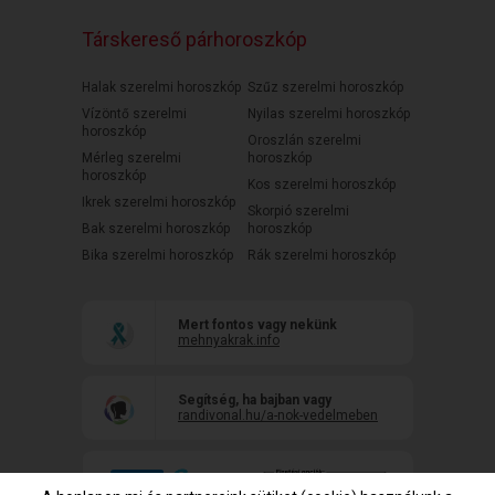
Társkereső párhoroszkóp
Halak szerelmi horoszkóp
Szűz szerelmi horoszkóp
Vízöntő szerelmi
Nyilas szerelmi horoszkóp
horoszkóp
Oroszlán szerelmi
Mérleg szerelmi
horoszkóp
horoszkóp
Kos szerelmi horoszkóp
Ikrek szerelmi horoszkóp
Skorpió szerelmi
Bak szerelmi horoszkóp
horoszkóp
Bika szerelmi horoszkóp
Rák szerelmi horoszkóp
Mert fontos vagy nekünk
mehnyakrak.info
Segítség, ha bajban vagy
randivonal.hu/a-nok-vedelmeben