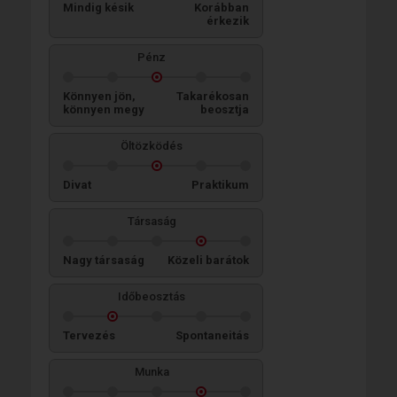
Mindig késik
Korábban
érkezik
Pénz
Könnyen jön,
Takarékosan
könnyen megy
beosztja
Öltözködés
Divat
Praktikum
Társaság
Nagy társaság
Közeli barátok
Időbeosztás
Tervezés
Spontaneitás
Munka