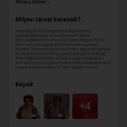
mobilitásomat jelentősen megkönnyíti de nem
Mutass többet
elvárás Jól csak a szívével lát az ember ami igazán
lényeges a szemnek láthatatlan Találj rám én tiszta
szívvel várlak Írj bárhonnét a szerelem nem ismer
Milyen társat keresek?
határokat mindenkinek válaszolok Igaz már nem
vagyok fiatal de szeretném átélni az anyaság
csodálatos érzésé Mivel nem vagyokk előfizető kérek
Kizárólag komoly kapcsolat kialakitásához
szépen elérhetőséget köszönöm bizalmasan
családalapításhoz társam keresem káros
kezelem
szenvedélyektől mentes férfi személyében 48 56
éves korig önmagára és környezetére igényes
őszinte Önmagára és környezetére egyaránt igényes
és elsősorban lehetőleg jogosítvánnyal rendelkező
Nem nélkülözhetetlen továbbá tudja elfogadni és
tolerálni hogy mozgásomban korlátozottan élek nem
vagyok kerekesszékes és nem segítőt keresek
Képek
+4
3
12