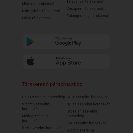
Tatabányai társkereső
Miskolci társkereső
Veszprémi társkereső
Nyíregyházi társkereső
Zalaegerszegi társkereső
Pécsi társkereső
Társkereső párhoroszkóp
Halak szerelmi horoszkóp
Szűz szerelmi horoszkóp
Vízöntő szerelmi
Nyilas szerelmi horoszkóp
horoszkóp
Oroszlán szerelmi
Mérleg szerelmi
horoszkóp
horoszkóp
Kos szerelmi horoszkóp
Ikrek szerelmi horoszkóp
Skorpió szerelmi