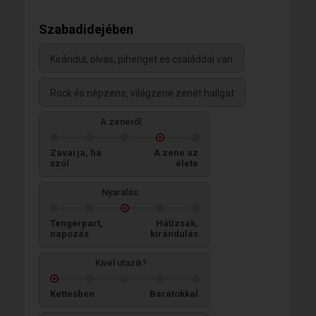
Szabadidejében
Kirándul, olvas, pihenget és családdal van
Rock és népzene, világzene zenét hallgat
A zenéről
Zavarja, ha
A zene az
szól
élete
Nyaralás:
Tengerpart,
Hátizsák,
napozás
kirándulás
Kivel utazik?
Kettesben
Barátokkal