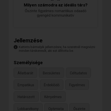
Milyen számodra az ideális társ?
Őszinte figyelmes romantikus odaadó
gyengéd kommunikativ
Jellemzése
Kattints bármelyik jellemzésre, ha szeretnél megnézni
minden társkeresőt, aki ezt állította be.
Személyisége
Állatbarát
Becsületes
Céltudatos
Empatikus
Érdeklődő
Figyelmes
Határozott
Kényelmes
Lobbanékony
Optimista
Őszinte