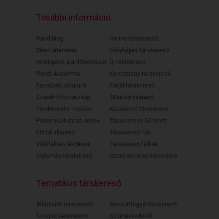
További információ
Randiblog
Online társkereső
Sikertörténetek
Fényképes társkereső
Intelligens ajánlórendszer
Új társkereső
Randi Akadémia
Keresztény társkereső
Facebook oldalunk
Fiatal társkereső
Szerelmi horoszkóp
30as társkereső
Társkeresés mobilon
Középkorú társkereső
Párkeresők most online
Társkeresés 50 felett
Elit társkereső
Társkereső nők
Válófélben lévőknek
Társkereső férfiak
Diplomás társkereső
Szerelem első keresésre
Tematikus társkereső
Állatbarát társkereső
Sorozatfüggő társkereső
Bringás társkereső
Színházkedvelő