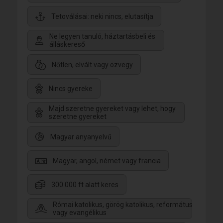
Tetoválásai: neki nincs, elutasítja
Ne legyen tanuló, háztartásbeli és
álláskereső
Nőtlen, elvált vagy özvegy
Nincs gyereke
Majd szeretne gyereket vagy lehet, hogy
szeretne gyereket
Magyar anyanyelvű
Magyar, angol, német vagy francia
300.000 ft alatt keres
Római katolikus, görög katolikus, református
vagy evangélikus