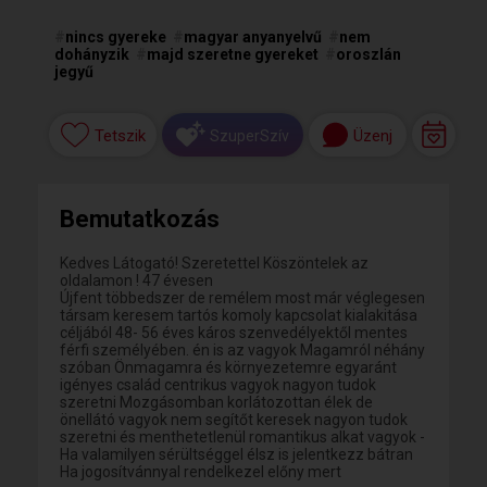
#
nincs gyereke
#
magyar anyanyelvű
#
nem
dohányzik
#
majd szeretne gyereket
#
oroszlán
jegyű
Tetszik
Üzenj
SzuperSzív
Bemutatkozás
Kedves Látogató! Szeretettel Köszöntelek az
oldalamon ! 47 évesen
Újfent többedszer de remélem most már véglegesen
társam keresem tartós komoly kapcsolat kialakitása
céljából 48- 56 éves káros szenvedélyektől mentes
férfi személyében. én is az vagyok Magamról néhány
szóban Önmagamra és környezetemre egyaránt
igényes család centrikus vagyok nagyon tudok
szeretni Mozgásomban korlátozottan élek de
önellátó vagyok nem segítőt keresek nagyon tudok
szeretni és menthetetlenül romantikus alkat vagyok -
Ha valamilyen sérültséggel élsz is jelentkezz bátran
Ha jogosítvánnyal rendelkezel előny mert