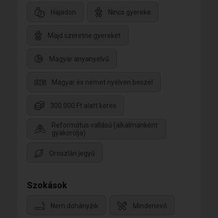
Hajadon
Nincs gyereke
Majd szeretne gyereket
Magyar anyanyelvű
Magyar és német nyelven beszél
300.000 Ft alatt keres
Református vallású (alkalmanként
gyakorolja)
Oroszlán jegyű
Szokások
Nem dohányzik
Mindenevő