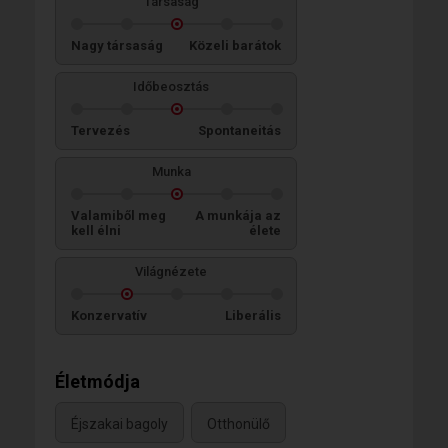
Társaság
Nagy társaság
Közeli barátok
Időbeosztás
Tervezés
Spontaneitás
Munka
Valamiből meg
A munkája az
kell élni
élete
Világnézete
Konzervatív
Liberális
Életmódja
Éjszakai bagoly
Otthonülő