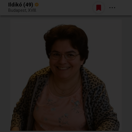
Ildikó (49)
Belépés
Budapest, XVIII.
Egy jó randiból bármi lehet.