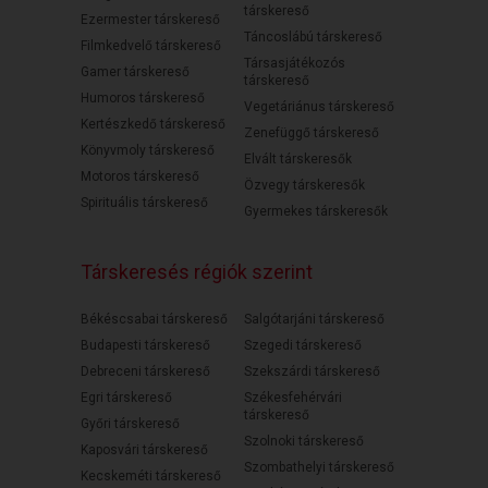
társkereső
Ezermester társkereső
Táncoslábú társkereső
Filmkedvelő társkereső
Társasjátékozós
Gamer társkereső
társkereső
Humoros társkereső
Vegetáriánus társkereső
Kertészkedő társkereső
Zenefüggő társkereső
Könyvmoly társkereső
Elvált társkeresők
Motoros társkereső
Özvegy társkeresők
Spirituális társkereső
Gyermekes társkeresők
Társkeresés régiók szerint
Békéscsabai társkereső
Salgótarjáni társkereső
Budapesti társkereső
Szegedi társkereső
Debreceni társkereső
Szekszárdi társkereső
Egri társkereső
Székesfehérvári
társkereső
Győri társkereső
Szolnoki társkereső
Kaposvári társkereső
Szombathelyi társkereső
Kecskeméti társkereső