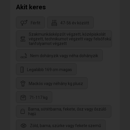
Akit keres
Férfit
47-56 év között
Szakmunkásképzőt végzett, középiskolát
végzett, technikumot végzett vagy felsőfokú
tanfolyamot végzett
Nem dohányzik vagy néha dohányzik
Legalább 169 cm magas
Mackós vagy néhány kg plusz
71-117 kg
Barna, sötétbarna, fekete, ősz vagy őszülő
hajú
Zöld, barna, szürke vagy fekete szemű