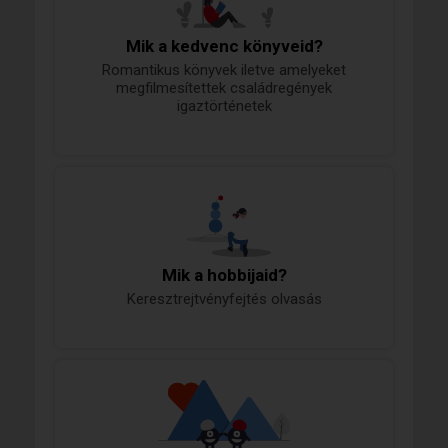
Mik a kedvenc könyveid?
Romantikus könyvek iletve amelyeket
megfilmesítettek családregények
igaztörténetek
Mik a hobbijaid?
Keresztrejtvényfejtés olvasás