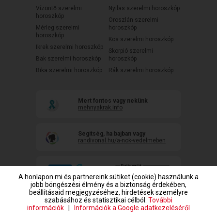
Vízöntő szerelmi
Nyilas szerelmi horoszkóp
horoszkóp
Oroszlán szerelmi
Mérleg szerelmi
horoszkóp
horoszkóp
Kos szerelmi horoszkóp
Ikrek szerelmi horoszkóp
Skorpió szerelmi
Bak szerelmi horoszkóp
horoszkóp
Bika szerelmi horoszkóp
Rák szerelmi horoszkóp
Mert fontos vagy nekünk
mehnyakrak.info
Segítség, ha bajban vagy
randivonal.hu/a-nok-vedelmeben
A honlapon mi és partnereink sütiket (cookie) használunk a
jobb böngészési élmény és a biztonság érdekében,
beállításaid megjegyzéséhez, hirdetések személyre
szabásához és statisztikai célból.
További
információk
|
Információk a Google adatkezeléséről