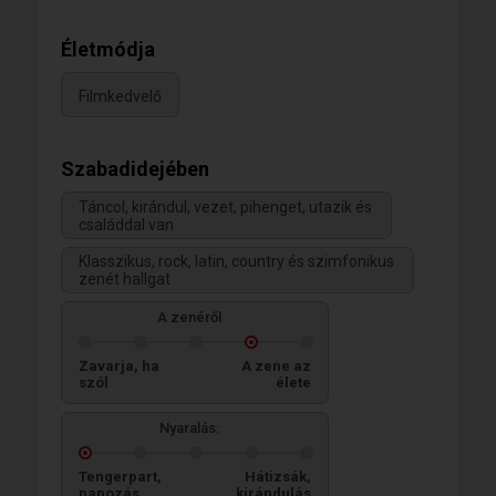
Életmódja
Filmkedvelő
Szabadidejében
Táncol, kirándul, vezet, pihenget, utazik és
családdal van
Klasszikus, rock, latin, country és szimfonikus
zenét hallgat
A zenéről
Zavarja, ha
A zene az
szól
élete
Nyaralás:
Tengerpart,
Hátizsák,
napozás
kirándulás