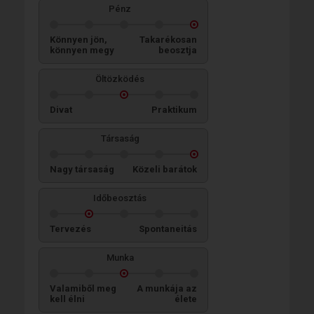
Pénz
Könnyen jön,
Takarékosan
könnyen megy
beosztja
Öltözködés
Divat
Praktikum
Társaság
Nagy társaság
Közeli barátok
Időbeosztás
Tervezés
Spontaneitás
Munka
Valamiből meg
A munkája az
kell élni
élete