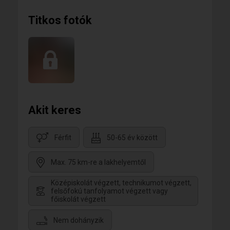
Titkos fotók
Akit keres
Férfit
50-65 év között
Max. 75 km-re a lakhelyemtől
Középiskolát végzett, technikumot végzett,
felsőfokú tanfolyamot végzett vagy
főiskolát végzett
Nem dohányzik