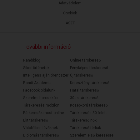
Adatvédelem
Cookiek
ÁSZF
További információ
Randiblog
Online társkereső
Sikertörténetek
Fényképes társkereső
Intelligens ajánlórendszer
Új társkereső
Randi Akadémia
Keresztény társkereső
Facebook oldalunk
Fiatal társkereső
Szerelmi horoszkóp
30as társkereső
Társkeresés mobilon
Középkorú társkereső
Párkeresők most online
Társkeresés 50 felett
Elit társkereső
Társkereső nők
Válófélben lévőknek
Társkereső férfiak
Diplomás társkereső
Szerelem első keresésre