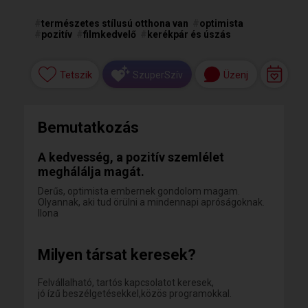
#
természetes stílusú otthona van
#
optimista
#
pozitív
#
filmkedvelő
#
kerékpár és úszás
Tetszik
Üzenj
SzuperSzív
Bemutatkozás
A kedvesség, a pozitív szemlélet
meghálálja magát.
Derűs, optimista embernek gondolom magam.
Olyannak, aki tud örülni a mindennapi apróságoknak.
Ilona
Milyen társat keresek?
Felvállalható, tartós kapcsolatot keresek,
jó ízű beszélgetésekkel,közös programokkal.