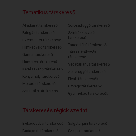
Tematikus társkereső
Állatbarát társkereső
Sorozatfüggő társkereső
Bringás társkereső
Színházkedvelő
társkereső
Ezermester társkereső
Táncoslábú társkereső
Filmkedvelő társkereső
Társasjátékozós
Gamer társkereső
társkereső
Humoros társkereső
Vegetáriánus társkereső
Kertészkedő társkereső
Zenefüggő társkereső
Könyvmoly társkereső
Elvált társkeresők
Motoros társkereső
Özvegy társkeresők
Spirituális társkereső
Gyermekes társkeresők
Társkeresés régiók szerint
Békéscsabai társkereső
Salgótarjáni társkereső
Budapesti társkereső
Szegedi társkereső