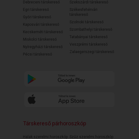
Debreceni társkereső
Szekszárdi társkereső
Egri társkereső
Székesfehérvári
társkereső
Győri társkereső
Szolnoki társkereső
Kaposvári társkereső
Szombathelyi társkereső
Kecskeméti társkereső
Tatabányai társkereső
Miskolci társkereső
Veszprémi társkereső
Nyíregyházi társkereső
Zalaegerszegi társkereső
Pécsi társkereső
Társkereső párhoroszkóp
Halak szerelmi horoszkóp
Szűz szerelmi horoszkóp