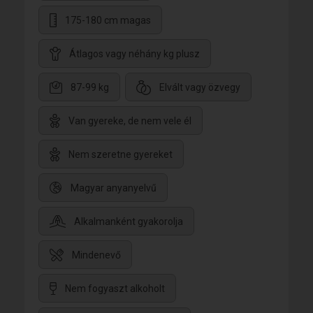
175-180 cm magas
Átlagos vagy néhány kg plusz
87-99 kg
Elvált vagy özvegy
Van gyereke, de nem vele él
Nem szeretne gyereket
Magyar anyanyelvű
Alkalmanként gyakorolja
Mindenevő
Nem fogyaszt alkoholt