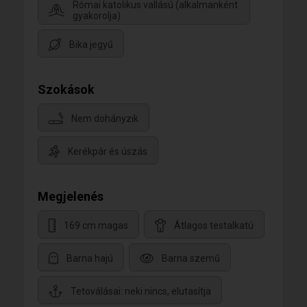
Római katolikus vallású (alkalmanként
gyakorolja)
Bika jegyű
Szokások
Nem dohányzik
Kerékpár és úszás
Megjelenés
169 cm magas
Átlagos testalkatú
Barna hajú
Barna szemű
Tetoválásai: neki nincs, elutasítja