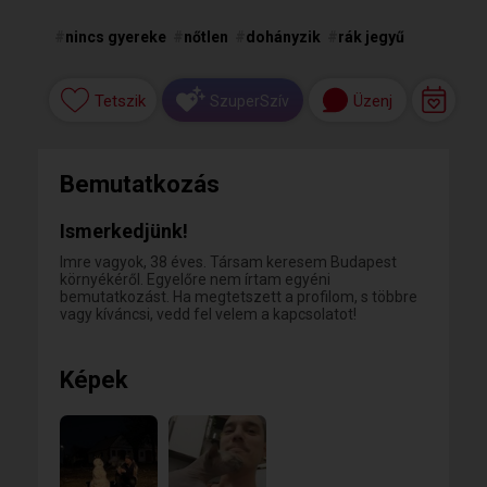
#
nincs gyereke
#
nőtlen
#
dohányzik
#
rák jegyű
Tetszik
Üzenj
SzuperSzív
Bemutatkozás
Ismerkedjünk!
Imre vagyok, 38 éves. Társam keresem Budapest
környékéről. Egyelőre nem írtam egyéni
bemutatkozást. Ha megtetszett a profilom, s többre
vagy kíváncsi, vedd fel velem a kapcsolatot!
Képek