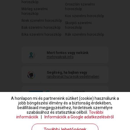
horoszkóp
Oroszlán szerelmi
Mérleg szerelmi
horoszkóp
horoszkóp
Kos szerelmi horoszkóp
Ikrek szerelmi horoszkóp
Skorpió szerelmi
Bak szerelmi horoszkóp
horoszkóp
Bika szerelmi horoszkóp
Rák szerelmi horoszkóp
Mert fontos vagy nekünk
mehnyakrak.info
Segítség, ha bajban vagy
randivonal.hu/a-nok-vedelmeben
A honlapon mi és partnereink sütiket (cookie) használunk a
jobb böngészési élmény és a biztonság érdekében,
beállításaid megjegyzéséhez, hirdetések személyre
szabásához és statisztikai célból.
További
információk
|
Információk a Google adatkezeléséről
www.randivonal.hu © Copyright 1999-2026 Dating Central Europe Zrt.
További lehetőségek