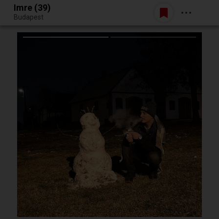
Imre (39)
Belépés
Budapest
Egy jó randiból bármi lehet.