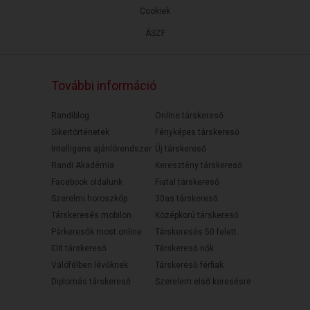
Cookiek
ÁSZF
További információ
Randiblog
Online társkereső
Sikertörténetek
Fényképes társkereső
Intelligens ajánlórendszer
Új társkereső
Randi Akadémia
Keresztény társkereső
Facebook oldalunk
Fiatal társkereső
Szerelmi horoszkóp
30as társkereső
Társkeresés mobilon
Középkorú társkereső
Párkeresők most online
Társkeresés 50 felett
Elit társkereső
Társkereső nők
Válófélben lévőknek
Társkereső férfiak
Diplomás társkereső
Szerelem első keresésre