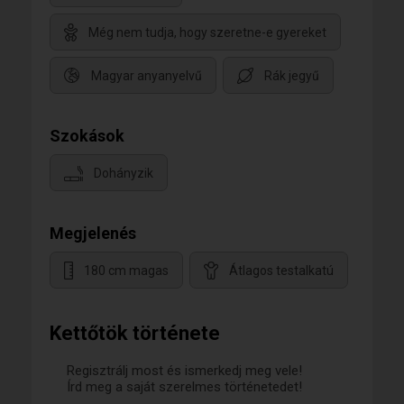
Még nem tudja, hogy szeretne-e gyereket
Magyar anyanyelvű
Rák jegyű
Szokások
Dohányzik
Megjelenés
180 cm magas
Átlagos testalkatú
Kettőtök története
Regisztrálj most és ismerkedj meg vele!
Írd meg a saját szerelmes történetedet!