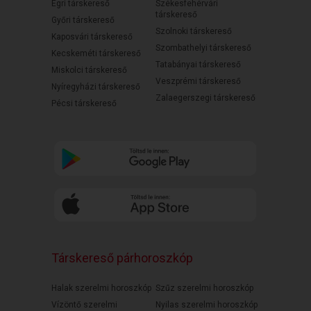
Egri társkereső
Székesfehérvári
társkereső
Győri társkereső
Szolnoki társkereső
Kaposvári társkereső
Szombathelyi társkereső
Kecskeméti társkereső
Tatabányai társkereső
Miskolci társkereső
Veszprémi társkereső
Nyíregyházi társkereső
Zalaegerszegi társkereső
Pécsi társkereső
Társkereső párhoroszkóp
Halak szerelmi horoszkóp
Szűz szerelmi horoszkóp
Vízöntő szerelmi
Nyilas szerelmi horoszkóp