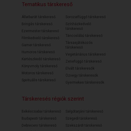
Tematikus társkereső
Állatbarát társkereső
Sorozatfüggő társkereső
Bringás társkereső
Színházkedvelő
társkereső
Ezermester társkereső
Táncoslábú társkereső
Filmkedvelő társkereső
Társasjátékozós
Gamer társkereső
társkereső
Humoros társkereső
Vegetáriánus társkereső
Kertészkedő társkereső
Zenefüggő társkereső
Könyvmoly társkereső
Elvált társkeresők
Motoros társkereső
Özvegy társkeresők
Spirituális társkereső
Gyermekes társkeresők
Társkeresés régiók szerint
Békéscsabai társkereső
Salgótarjáni társkereső
Budapesti társkereső
Szegedi társkereső
Debreceni társkereső
Szekszárdi társkereső