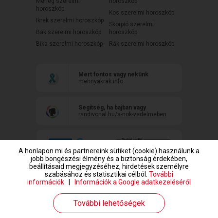
Mérleg szerelmi
horoszkóp
horoszkóp
Kos szerelmi horoszkóp
Ikrek szerelmi horoszkóp
Skorpió szerelmi
Bak szerelmi horoszkóp
horoszkóp
Bika szerelmi horoszkóp
Rák szerelmi horoszkóp
Mert fontos vagy nekünk
mehnyakrak.info
Segítség, ha bajban vagy
randivonal.hu/a-nok-vedelmeben
A honlapon mi és partnereink sütiket (cookie) használunk a
jobb böngészési élmény és a biztonság érdekében,
beállításaid megjegyzéséhez, hirdetések személyre
szabásához és statisztikai célból.
További
információk
|
Információk a Google adatkezeléséről
www.randivonal.hu © Copyright 1999-2026 Dating Central Europe Zrt.
További lehetőségek