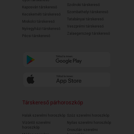
Győri társkereső
Szolnoki társkereső
Kaposvári társkereső
Szombathelyi társkereső
Kecskeméti társkereső
Tatabányai társkereső
Miskolci társkereső
Veszprémi társkereső
Nyíregyházi társkereső
Zalaegerszegi társkereső
Pécsi társkereső
Társkereső párhoroszkóp
Halak szerelmi horoszkóp
Szűz szerelmi horoszkóp
Vízöntő szerelmi
Nyilas szerelmi horoszkóp
horoszkóp
Oroszlán szerelmi