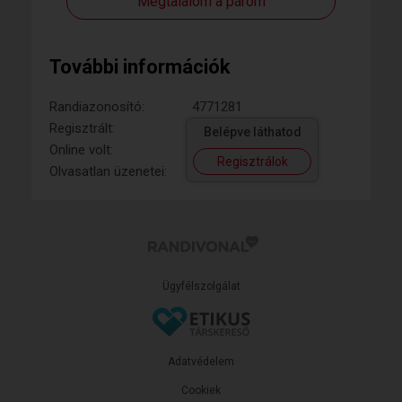
Megtalálom a párom
További információk
Randiazonosító:
4771281
Regisztrált:
Belépve láthatod
Online volt:
Regisztrálok
Olvasatlan üzenetei:
Ügyfélszolgálat
Adatvédelem
Cookiek