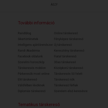
ÁSZF
További információ
Randiblog
Online társkereső
Sikertörténetek
Fényképes társkereső
Intelligens ajánlórendszer
Új társkereső
Randi Akadémia
Keresztény társkereső
Facebook oldalunk
Fiatal társkereső
Szerelmi horoszkóp
30as társkereső
Társkeresés mobilon
Középkorú társkereső
Párkeresők most online
Társkeresés 50 felett
Elit társkereső
Társkereső nők
Válófélben lévőknek
Társkereső férfiak
Diplomás társkereső
Szerelem első keresésre
Tematikus társkereső