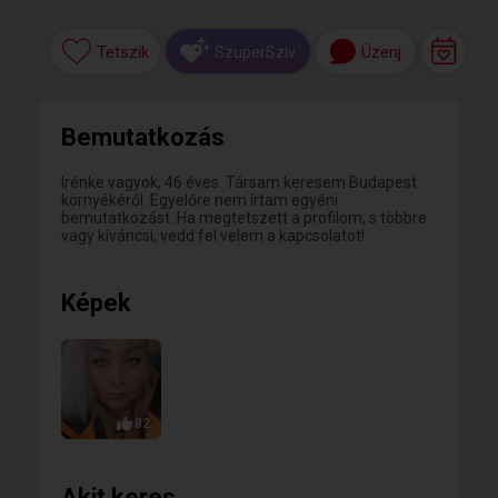
Tetszik
Üzenj
SzuperSzív
Bemutatkozás
Irénke vagyok, 46 éves. Társam keresem Budapest
környékéről. Egyelőre nem írtam egyéni
bemutatkozást. Ha megtetszett a profilom, s többre
vagy kíváncsi, vedd fel velem a kapcsolatot!
Képek
82
Akit keres