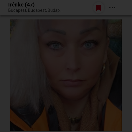
Irénke (47)
Belépés
Budapest, Budapest, Budapest XVII. kerülete
Egy jó randiból bármi lehet.