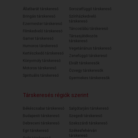
Állatbarát társkereső
Sorozatfüggő társkereső
Bringás társkereső
Színházkedvelő
társkereső
Ezermester társkereső
Táncoslábú társkereső
Filmkedvelő társkereső
Társasjátékozós
Gamer társkereső
társkereső
Humoros társkereső
Vegetáriánus társkereső
Kertészkedő társkereső
Zenefüggő társkereső
Könyvmoly társkereső
Elvált társkeresők
Motoros társkereső
Özvegy társkeresők
Spirituális társkereső
Gyermekes társkeresők
Társkeresés régiók szerint
Békéscsabai társkereső
Salgótarjáni társkereső
Budapesti társkereső
Szegedi társkereső
Debreceni társkereső
Szekszárdi társkereső
Egri társkereső
Székesfehérvári
társkereső