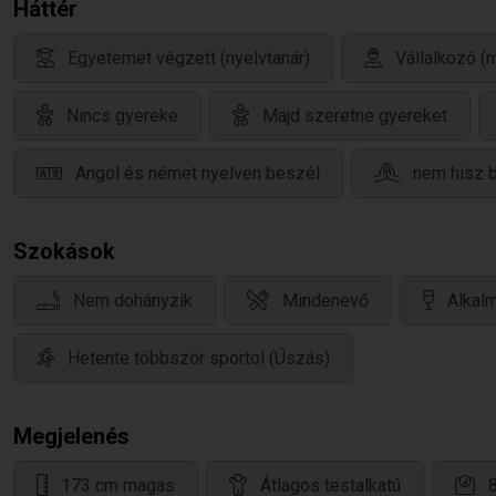
Háttér
Egyetemet végzett (nyelvtanár)
Vállalkozó (n
Nincs gyereke
Majd szeretne gyereket
Angol és német nyelven beszél
nem hisz 
Szokások
Nem dohányzik
Mindenevő
Alkalm
Hetente többször sportol (Úszás)
Megjelenés
173 cm magas
Átlagos testalkatú