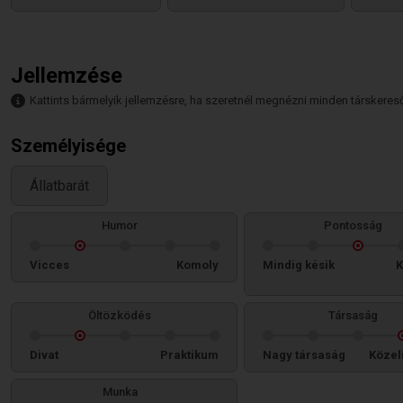
Jellemzése
Kattints bármelyik jellemzésre, ha szeretnél megnézni minden társkeresőt,
Személyisége
Állatbarát
Humor
Pontosság
Vicces
Komoly
Mindig késik
K
Öltözködés
Társaság
Divat
Praktikum
Nagy társaság
Közel
Munka