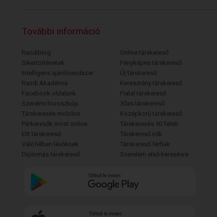
További információ
Randiblog
Online társkereső
Sikertörténetek
Fényképes társkereső
Intelligens ajánlórendszer
Új társkereső
Randi Akadémia
Keresztény társkereső
Facebook oldalunk
Fiatal társkereső
Szerelmi horoszkóp
30as társkereső
Társkeresés mobilon
Középkorú társkereső
Párkeresők most online
Társkeresés 50 felett
Elit társkereső
Társkereső nők
Válófélben lévőknek
Társkereső férfiak
Diplomás társkereső
Szerelem első keresésre