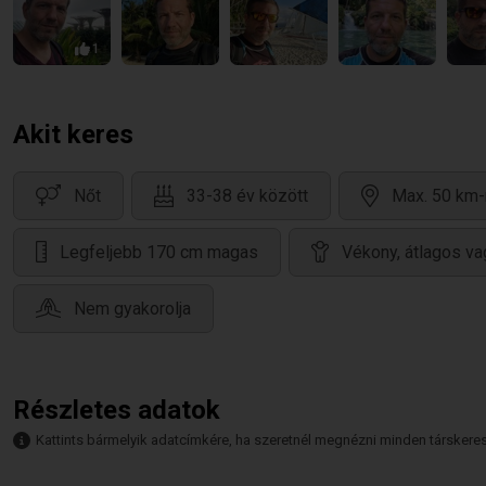
1
Akit keres
Nőt
33-38 év között
Max. 50 km-
Legfeljebb 170 cm magas
Vékony, átlagos va
Nem gyakorolja
Részletes adatok
Kattints bármelyik adatcímkére, ha szeretnél megnézni minden társkeresőt,