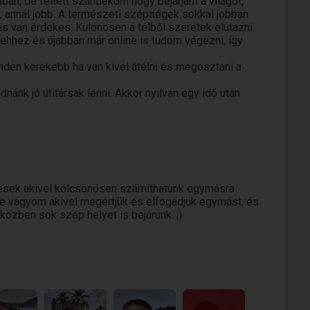
an, de feltett szándékom hogy bejárjam a világot,
b, annál jobb. A természeti szépségek sokkal jobban
is van érdekes. Különösen a télből szeretek elutazni
hhez és újabban már online is tudom végezni, így
nden kerekebb ha van kivel átélni és megosztani a
nánk jó útitársak lenni. Akkor nyilván egy idő után
ni, akár családdal is a végén. De ahhoz nyilván sok
egyen hasonló az érdeklődési körünk, és érezzük jól
resek akivel kölcsönösen számíthatunk egymásra
re vágyom akivel megértjük és elfogadjuk egymást, és
özben sok szép helyet is bejárunk. ;)