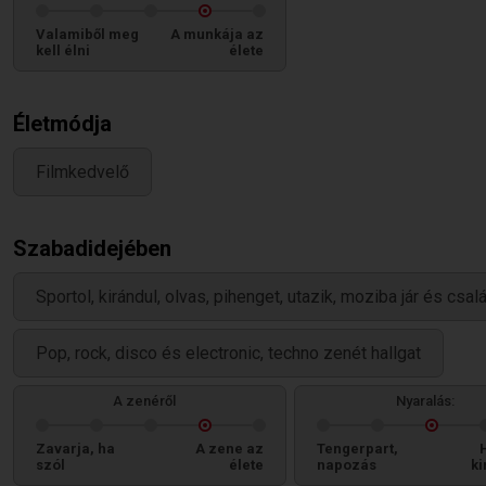
Valamiből meg
A munkája az
kell élni
élete
Életmódja
Filmkedvelő
Szabadidejében
Sportol, kirándul, olvas, pihenget, utazik, moziba jár és csal
Pop, rock, disco és electronic, techno zenét hallgat
A zenéről
Nyaralás:
Zavarja, ha
A zene az
Tengerpart,
szól
élete
napozás
ki