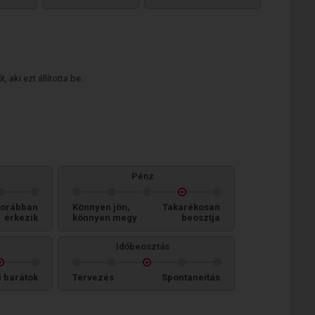
 aki ezt állította be.
Pénz
orábban
Könnyen jön,
Takarékosan
érkezik
könnyen megy
beosztja
Időbeosztás
i barátok
Tervezés
Spontaneitás