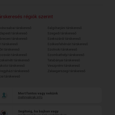
rskeresés régiók szerint
késcsabai társkereső
Salgótarjáni társkereső
dapesti társkereső
Szegedi társkereső
breceni társkereső
Szekszárdi társkereső
i társkereső
Székesfehérvári társkereső
őri társkereső
Szolnoki társkereső
posvári társkereső
Szombathelyi társkereső
cskeméti társkereső
Tatabányai társkereső
skolci társkereső
Veszprémi társkereső
íregyházi társkereső
Zalaegerszegi társkereső
csi társkereső
Mert fontos vagy nekünk
mehnyakrak.info
Segítség, ha bajban vagy