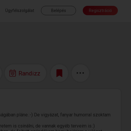
Ügyfélszolgálat
Belépés
Regisztráció
Randizz
ágában pláne.:-) De vigyázat, fanyar humorral szoktam
etem is csinálni, de vannak egyéb terveim is.:)