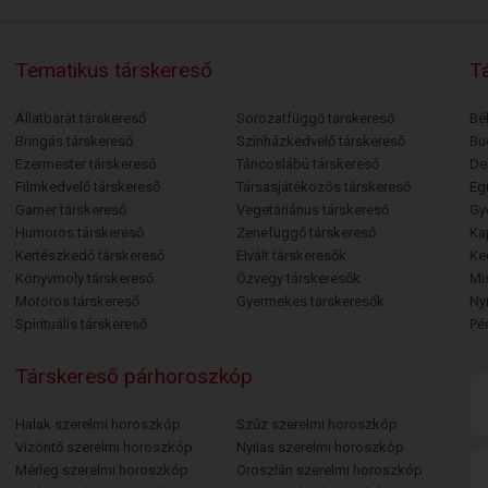
Tematikus társkereső
Tá
Állatbarát társkereső
Sorozatfüggő társkereső
Bé
Bringás társkereső
Színházkedvelő társkereső
Bu
Ezermester társkereső
Táncoslábú társkereső
De
Filmkedvelő társkereső
Társasjátékozós társkereső
Egr
Gamer társkereső
Vegetáriánus társkereső
Gy
Humoros társkereső
Zenefüggő társkereső
Ka
Kertészkedő társkereső
Elvált társkeresők
Ke
Könyvmoly társkereső
Özvegy társkeresők
Mi
Motoros társkereső
Gyermekes társkeresők
Ny
Spirituális társkereső
Pé
Társkereső párhoroszkóp
Halak szerelmi horoszkóp
Szűz szerelmi horoszkóp
Vízöntő szerelmi horoszkóp
Nyilas szerelmi horoszkóp
Mérleg szerelmi horoszkóp
Oroszlán szerelmi horoszkóp