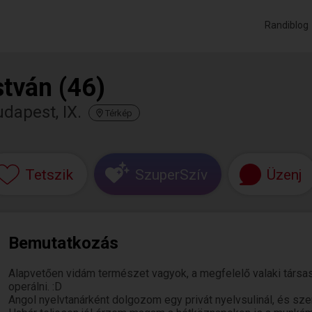
Randiblog
stván (46)
dapest, IX.
Térkép
Tetszik
SzuperSzív
Üzenj
Bemutatkozás
Alapvetően vidám természet vagyok, a megfelelő valaki társas
operálni. :D
Angol nyelvtanárként dolgozom egy privát nyelvsulinál, és szer