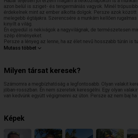
Habár teljesen jól érzem magam a hétköznapokon is a munkámb
azon belül is sziget- és tengermániás vagyok. Minél trópusib
érdekelnek mint az ember alkotta dolgok. Persze azok között 
melegebb égtájakra. Szerencsére a munkám kellően rugalmas e
kinyílt a világ.
Én egyedül is nekivágok a nagyvilágnak, de természetesen mi
szép élményeket.
Persze a lényeg az lenne, ha az élet nevű hosszabb túrán is tud
közösen hoznánk össze mindent, és lehetne közös jövőt tervez
Mutass többet
mindennek kell stimmelnie. Első körben legyen meg a kémia, l
magunkat egymás társaságában. ;)
Milyen társat keresek?
Számomra a megbízhatóság a legfontosabb. Olyan valakit ke
jóban-rosszban. Én nem szeretek keresgélni. Egy olyan valaki
van kedvünk együtt végigmenni az úton. Persze az nem baj ha k
Képek