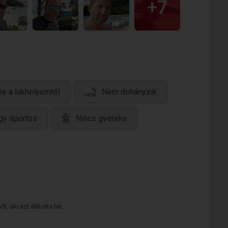
+7
1
re a lakhelyemtől
Nem dohányzik
gy sportos
Nincs gyereke
 aki ezt állította be.