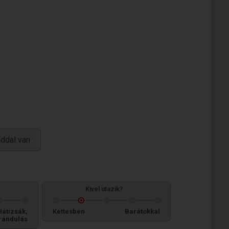
áddal van
Kivel utazik?
Hátizsák,
Kettesben
Barátokkal
rándulás