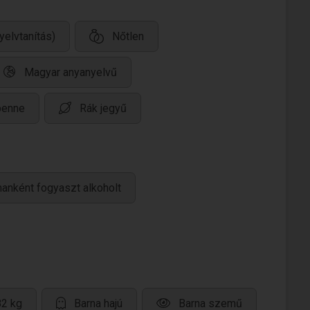
yelvtanítás)
Nőtlen
Magyar anyanyelvű
benne
Rák jegyű
anként fogyaszt alkoholt
82 kg
Barna hajú
Barna szemű