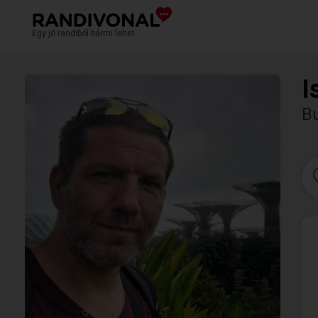
Egy jó randiból bármi lehet.
I
Bu