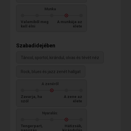
Munka
Valamiből meg
A munkája az
kell élni
élete
Szabadidejében
Táncol, sportol, kirándul, olvas és tévét néz
Rock, blues és jazz zenét hallgat
A zenéről
Zavarja, ha
A zene az
szól
élete
Nyaralás:
Tengerpart,
Hátizsák,
napozás
kirándulás