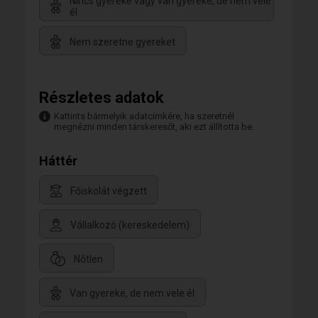
Nincs gyereke vagy van gyereke, de nem vele
él
Nem szeretne gyereket
Részletes adatok
Kattints bármelyik adatcímkére, ha szeretnél
megnézni minden társkeresőt, aki ezt állította be.
Háttér
Főiskolát végzett
Vállalkozó (kereskedelem)
Nőtlen
Van gyereke, de nem vele él