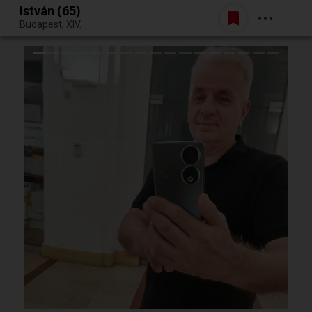
István (65)
Belépés
Budapest, XIV.
Egy jó randiból bármi lehet.