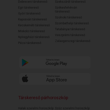
Debreceni társkereső
Szekszárdi társkereső
Egri társkereső
Székesfehérvári
társkereső
Győri társkereső
Szolnoki társkereső
Kaposvári társkereső
Szombathelyi társkereső
Kecskeméti társkereső
Tatabányai társkereső
Miskolci társkereső
Veszprémi társkereső
Nyíregyházi társkereső
Zalaegerszegi társkereső
Pécsi társkereső
Társkereső párhoroszkóp
Halak szerelmi horoszkóp
Szűz szerelmi horoszkóp