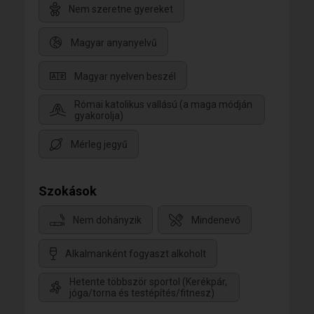
Nem szeretne gyereket
Magyar anyanyelvű
Magyar nyelven beszél
Római katolikus vallású (a maga módján
gyakorolja)
Mérleg jegyű
Szokások
Nem dohányzik
Mindenevő
Alkalmanként fogyaszt alkoholt
Hetente többször sportol (Kerékpár,
jóga/torna és testépítés/fitnesz)