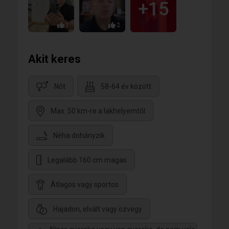
+15
1
2
Akit keres
Nőt
58-64 év között
Max. 50 km-re a lakhelyemtől
Néha dohányzik
Legalább 160 cm magas
Átlagos vagy sportos
Hajadon, elvált vagy özvegy