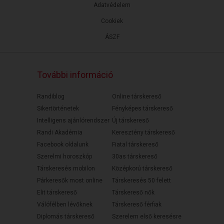
Adatvédelem
Cookiek
ÁSZF
További információ
Randiblog
Online társkereső
Sikertörténetek
Fényképes társkereső
Intelligens ajánlórendszer
Új társkereső
Randi Akadémia
Keresztény társkereső
Facebook oldalunk
Fiatal társkereső
Szerelmi horoszkóp
30as társkereső
Társkeresés mobilon
Középkorú társkereső
Párkeresők most online
Társkeresés 50 felett
Elit társkereső
Társkereső nők
Válófélben lévőknek
Társkereső férfiak
Diplomás társkereső
Szerelem első keresésre