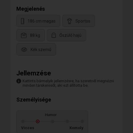
Megjelenés
186 cm magas
Sportos
88 kg
Őszülő hajú
Kék szemű
Jellemzése
Kattints bármelyik jellemzésre, ha szeretnél megnézni
minden társkeresőt, aki ezt állította be.
Személyisége
Humor
Vicces
Komoly