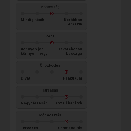
Pontosság
Mindig késik
Korábban
érkezik
Pénz
Könnyen jön,
Takarékosan
könnyen megy
beosztja
Öltözködés
Divat
Praktikum
Társaság
Nagy társaság
Közeli barátok
Időbeosztás
Tervezés
Spontaneitás