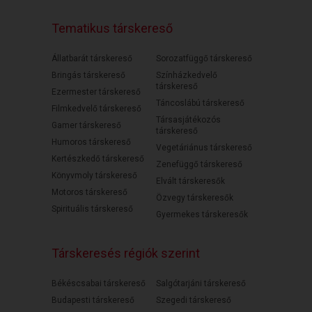
Tematikus társkereső
Állatbarát társkereső
Sorozatfüggő társkereső
Bringás társkereső
Színházkedvelő
társkereső
Ezermester társkereső
Táncoslábú társkereső
Filmkedvelő társkereső
Társasjátékozós
Gamer társkereső
társkereső
Humoros társkereső
Vegetáriánus társkereső
Kertészkedő társkereső
Zenefüggő társkereső
Könyvmoly társkereső
Elvált társkeresők
Motoros társkereső
Özvegy társkeresők
Spirituális társkereső
Gyermekes társkeresők
Társkeresés régiók szerint
Békéscsabai társkereső
Salgótarjáni társkereső
Budapesti társkereső
Szegedi társkereső