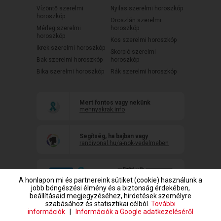
Vízöntő szerelmi
Nyilas szerelmi horoszkóp
horoszkóp
Oroszlán szerelmi
Mérleg szerelmi
horoszkóp
horoszkóp
Kos szerelmi horoszkóp
Ikrek szerelmi horoszkóp
Skorpió szerelmi
Bak szerelmi horoszkóp
horoszkóp
Bika szerelmi horoszkóp
Rák szerelmi horoszkóp
Mert fontos vagy nekünk
mehnyakrak.info
Segítség, ha bajban vagy
randivonal.hu/a-nok-vedelmeben
A honlapon mi és partnereink sütiket (cookie) használunk a
jobb böngészési élmény és a biztonság érdekében,
beállításaid megjegyzéséhez, hirdetések személyre
szabásához és statisztikai célból.
További
információk
|
Információk a Google adatkezeléséről