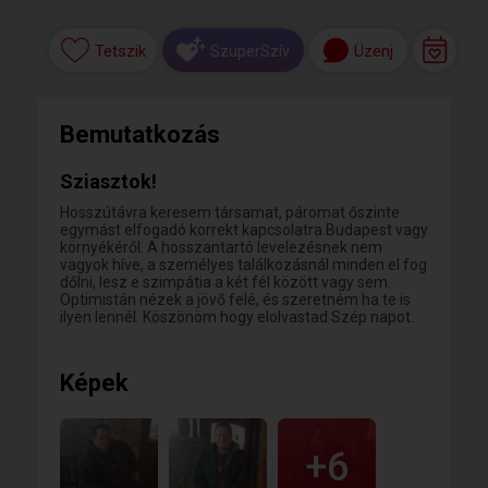
Tetszik
Üzenj
SzuperSzív
Bemutatkozás
Sziasztok!
Hosszútávra keresem társamat, páromat őszinte
egymást elfogadó korrekt kapcsolatra Budapest vagy
környékéről. A hosszantartó levelezésnek nem
vagyok híve, a személyes találkozásnál minden el fog
dőlni, lesz e szimpátia a két fél között vagy sem.
Optimistán nézek a jövő felé, és szeretném ha te is
ilyen lennél. Köszönöm hogy elolvastad Szép napot.
Képek
+6