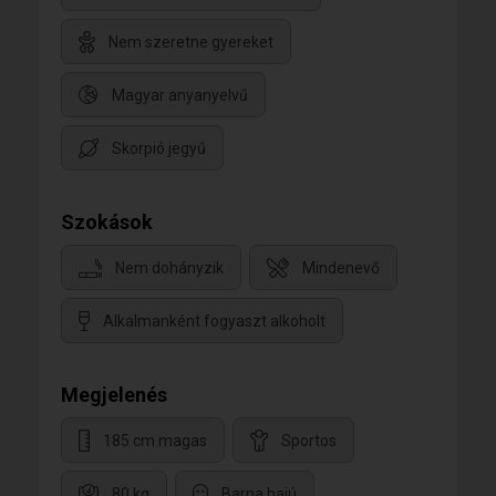
Nem szeretne gyereket
Magyar anyanyelvű
Skorpió jegyű
Szokások
Nem dohányzik
Mindenevő
Alkalmanként fogyaszt alkoholt
Megjelenés
185 cm magas
Sportos
80 kg
Barna hajú