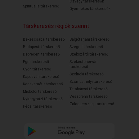
Özvegy társkeresők
Spirituális társkereső
Gyermekes társkeresők
Társkeresés régiók szerint
Békéscsabai társkereső
Salgótarjáni társkereső
Budapesti társkereső
Szegedi társkereső
Debreceni társkereső
Szekszárdi társkereső
Egri társkereső
Székesfehérvári
társkereső
Győri társkereső
Szolnoki társkereső
Kaposvári társkereső
Szombathelyi társkereső
Kecskeméti társkereső
Tatabányai társkereső
Miskolci társkereső
Veszprémi társkereső
Nyíregyházi társkereső
Zalaegerszegi társkereső
Pécsi társkereső