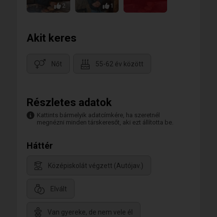
2
1
Akit keres
Nőt
55-62 év között
Részletes adatok
Kattints bármelyik adatcímkére, ha szeretnél
megnézni minden társkeresőt, aki ezt állította be.
Háttér
Középiskolát végzett (Autójav.)
Elvált
Van gyereke, de nem vele él