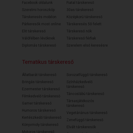
Facebook oldalunk
Fiatal társkereső
Szerelmi horoszkóp
30as társkereső
Társkeresés mobilon
Középkorú társkereső
Párkeresők most online
Társkeresés 50 felett
Elit társkereső
Társkereső nők
Válófélben lévőknek
Társkereső férfiak
Diplomás társkereső
Szerelem első keresésre
Tematikus társkereső
Állatbarát társkereső
Sorozatfüggő társkereső
Bringás társkereső
Színházkedvelő
társkereső
Ezermester társkereső
Táncoslábú társkereső
Filmkedvelő társkereső
Társasjátékozós
Gamer társkereső
társkereső
Humoros társkereső
Vegetáriánus társkereső
Kertészkedő társkereső
Zenefüggő társkereső
Könyvmoly társkereső
Elvált társkeresők
Motoros társkereső