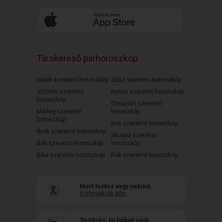
Társkereső párhoroszkóp
Halak szerelmi horoszkóp
Szűz szerelmi horoszkóp
Vízöntő szerelmi
Nyilas szerelmi horoszkóp
horoszkóp
Oroszlán szerelmi
Mérleg szerelmi
horoszkóp
horoszkóp
Kos szerelmi horoszkóp
Ikrek szerelmi horoszkóp
Skorpió szerelmi
Bak szerelmi horoszkóp
horoszkóp
Bika szerelmi horoszkóp
Rák szerelmi horoszkóp
Mert fontos vagy nekünk
mehnyakrak.info
Segítség, ha bajban vagy