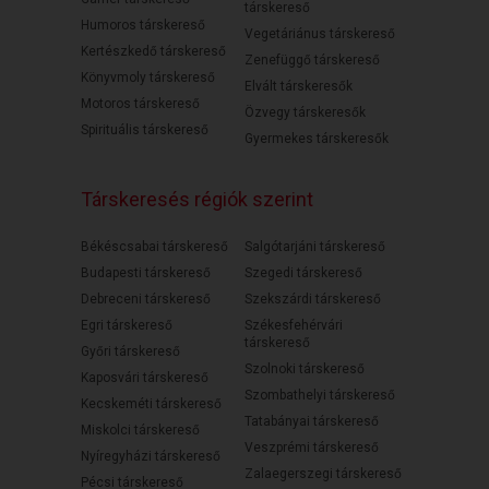
társkereső
Humoros társkereső
Vegetáriánus társkereső
Kertészkedő társkereső
Zenefüggő társkereső
Könyvmoly társkereső
Elvált társkeresők
Motoros társkereső
Özvegy társkeresők
Spirituális társkereső
Gyermekes társkeresők
Társkeresés régiók szerint
Békéscsabai társkereső
Salgótarjáni társkereső
Budapesti társkereső
Szegedi társkereső
Debreceni társkereső
Szekszárdi társkereső
Egri társkereső
Székesfehérvári
társkereső
Győri társkereső
Szolnoki társkereső
Kaposvári társkereső
Szombathelyi társkereső
Kecskeméti társkereső
Tatabányai társkereső
Miskolci társkereső
Veszprémi társkereső
Nyíregyházi társkereső
Zalaegerszegi társkereső
Pécsi társkereső