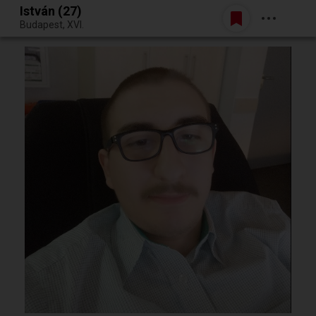
István (27)
Belépés
Budapest, XVI.
Egy jó randiból bármi lehet.