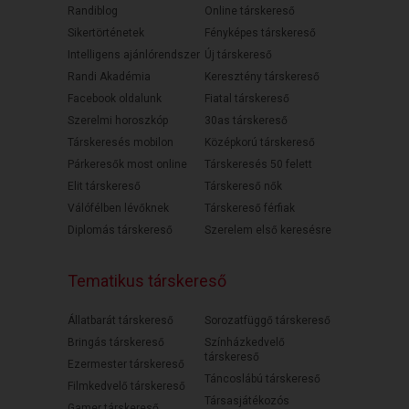
Randiblog
Online társkereső
Sikertörténetek
Fényképes társkereső
Intelligens ajánlórendszer
Új társkereső
Randi Akadémia
Keresztény társkereső
Facebook oldalunk
Fiatal társkereső
Szerelmi horoszkóp
30as társkereső
Társkeresés mobilon
Középkorú társkereső
Párkeresők most online
Társkeresés 50 felett
Elit társkereső
Társkereső nők
Válófélben lévőknek
Társkereső férfiak
Diplomás társkereső
Szerelem első keresésre
Tematikus társkereső
Állatbarát társkereső
Sorozatfüggő társkereső
Bringás társkereső
Színházkedvelő
társkereső
Ezermester társkereső
Táncoslábú társkereső
Filmkedvelő társkereső
Társasjátékozós
Gamer társkereső