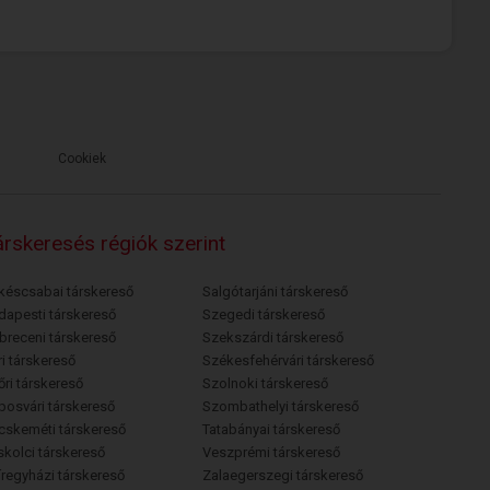
Cookiek
rskeresés régiók szerint
késcsabai társkereső
Salgótarjáni társkereső
dapesti társkereső
Szegedi társkereső
breceni társkereső
Szekszárdi társkereső
i társkereső
Székesfehérvári társkereső
őri társkereső
Szolnoki társkereső
posvári társkereső
Szombathelyi társkereső
cskeméti társkereső
Tatabányai társkereső
skolci társkereső
Veszprémi társkereső
íregyházi társkereső
Zalaegerszegi társkereső