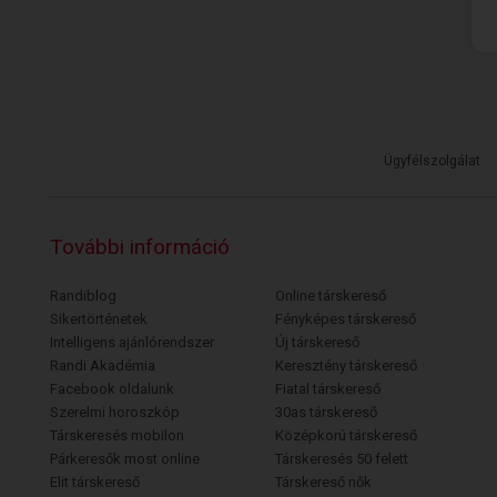
Ügyfélszolgálat
További információ
Randiblog
Online társkereső
Sikertörténetek
Fényképes társkereső
Intelligens ajánlórendszer
Új társkereső
Randi Akadémia
Keresztény társkereső
Facebook oldalunk
Fiatal társkereső
Szerelmi horoszkóp
30as társkereső
Társkeresés mobilon
Középkorú társkereső
Párkeresők most online
Társkeresés 50 felett
Elit társkereső
Társkereső nők