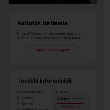
Kettőtök története
Regisztrálj most és ismerkedj meg vele!
Írd meg a saját szerelmes történetedet!
Megtalálom a párom
További információk
Randiazonosító:
4160867
Regisztrált:
Belépve láthatod
Online volt:
Regisztrálok
Olvasatlan üzenetei: