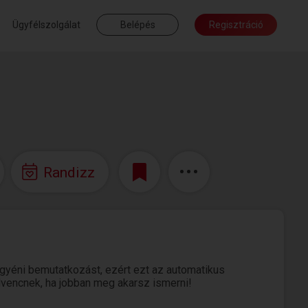
Ügyfélszolgálat
Belépés
Regisztráció
Randizz
gyéni bemutatkozást, ezért ezt az automatikus
edvencnek, ha jobban meg akarsz ismerni!