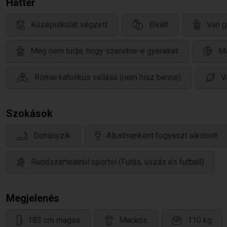
Háttér
Középiskolát végzett
Elvált
Van g
Még nem tudja, hogy szeretne-e gyereket
Ma
Római katolikus vallású (nem hisz benne)
V
Szokások
Dohányzik
Alkalmanként fogyaszt alkoholt
Rendszertelenül sportol (Futás, úszás és futball)
Megjelenés
183 cm magas
Mackós
110 kg