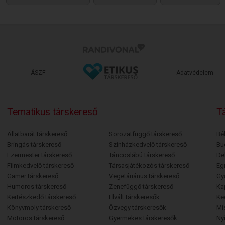
ÁSZF
Adatvédelem
Tematikus társkereső
Tá
Állatbarát társkereső
Sorozatfüggő társkereső
Bé
Bringás társkereső
Színházkedvelő társkereső
Bu
Ezermester társkereső
Táncoslábú társkereső
De
Filmkedvelő társkereső
Társasjátékozós társkereső
Egr
Gamer társkereső
Vegetáriánus társkereső
Gy
Humoros társkereső
Zenefüggő társkereső
Ka
Kertészkedő társkereső
Elvált társkeresők
Ke
Könyvmoly társkereső
Özvegy társkeresők
Mi
Motoros társkereső
Gyermekes társkeresők
Ny