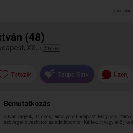
Randiblog
stván (48)
dapest, XX.
Térkép
Tetszik
SzuperSzív
Üzenj
Bemutatkozás
István vagyok, 44 éves, lakhelyem Budapest. Még nem írtam e
szöveget olvashatod az adatlapomon. Kérlek, írj vagy jelölj k