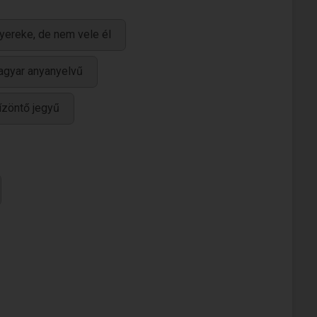
yereke, de nem vele él
gyar anyanyelvű
ízöntő jegyű