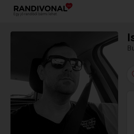
Egy jó randiból bármi lehet.
I
Bu