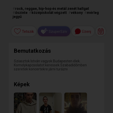
#
rock, reggae, hip-hop és metál zenét hallgat
#
őszinte
#
középiskolát végzett
#
vékony
#
mérleg
jegyű
Tetszik
Üzenj
SzuperSzív
Bemutatkozás
Sziasztok István vagyok Budapesten élek.
Komolykapcsolatot keressek.Szabadidőmben
szeretek koncertekre járni turázni
Képek