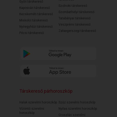
Győri társkereső
Szolnoki társkereső
Kaposvári társkereső
Szombathelyi társkereső
Kecskeméti társkereső
Tatabányai társkereső
Miskolci társkereső
Veszprémi társkereső
Nyíregyházi társkereső
Zalaegerszegi társkereső
Pécsi társkereső
Társkereső párhoroszkóp
Halak szerelmi horoszkóp
Szűz szerelmi horoszkóp
Vízöntő szerelmi
Nyilas szerelmi horoszkóp
horoszkóp
Oroszlán szerelmi