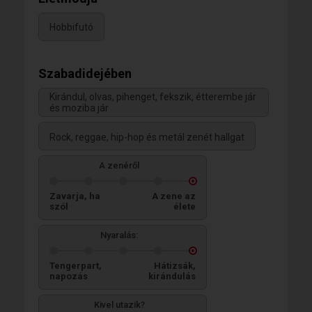
Hobbifutó
Szabadidejében
Kirándul, olvas, pihenget, fekszik, étterembe jár
és moziba jár
Rock, reggae, hip-hop és metál zenét hallgat
A zenéről
Zavarja, ha
A zene az
szól
élete
Nyaralás:
Tengerpart,
Hátizsák,
napozás
kirándulás
Kivel utazik?