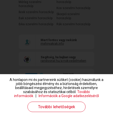
Mérleg szerelmi
horoszkóp
horoszkóp
Kos szerelmi horoszkóp
Ikrek szerelmi horoszkóp
Skorpió szerelmi
Bak szerelmi horoszkóp
horoszkóp
Bika szerelmi horoszkóp
Rák szerelmi horoszkóp
Mert fontos vagy nekünk
mehnyakrak.info
Segítség, ha bajban vagy
randivonal.hu/a-nok-vedelmeben
A honlapon mi és partnereink sütiket (cookie) használunk a
jobb böngészési élmény és a biztonság érdekében,
beállításaid megjegyzéséhez, hirdetések személyre
szabásához és statisztikai célból.
További
információk
|
Információk a Google adatkezeléséről
www.randivonal.hu © Copyright 1999-2026 Dating Central Europe Zrt.
További lehetőségek