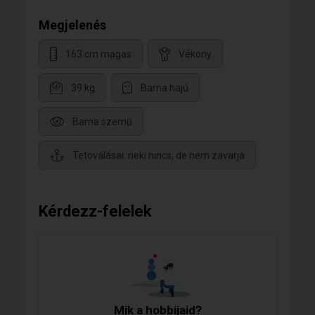
Megjelenés
163 cm magas
Vékony
39 kg
Barna hajú
Barna szemű
Tetoválásai: neki nincs, de nem zavarja
Kérdezz-felelek
Mik a hobbijaid?