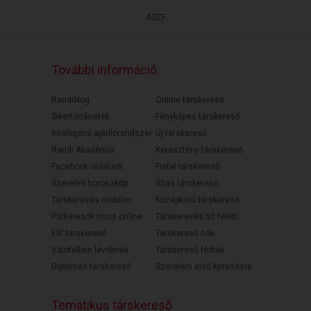
ÁSZF
További információ
Randiblog
Online társkereső
Sikertörténetek
Fényképes társkereső
Intelligens ajánlórendszer
Új társkereső
Randi Akadémia
Keresztény társkereső
Facebook oldalunk
Fiatal társkereső
Szerelmi horoszkóp
30as társkereső
Társkeresés mobilon
Középkorú társkereső
Párkeresők most online
Társkeresés 50 felett
Elit társkereső
Társkereső nők
Válófélben lévőknek
Társkereső férfiak
Diplomás társkereső
Szerelem első keresésre
Tematikus társkereső