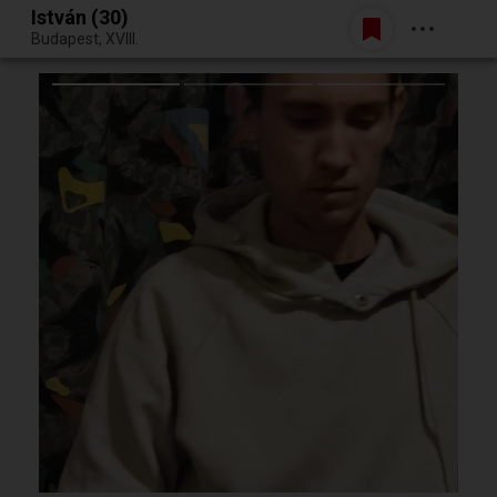
István (30)
Belépés
Budapest, XVIII.
Egy jó randiból bármi lehet.