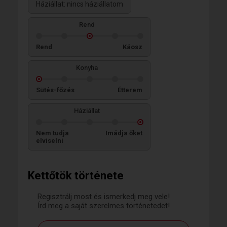
Háziállat: nincs háziállatom
Rend
Rend
Káosz
Konyha
Sütés-főzés
Étterem
Háziállat
Nem tudja
Imádja őket
elviselni
Kettőtök története
Regisztrálj most és ismerkedj meg vele!
Írd meg a saját szerelmes történetedet!