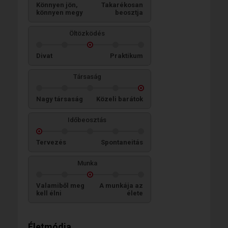
Könnyen jön,
Takarékosan
könnyen megy
beosztja
Öltözködés
Divat
Praktikum
Társaság
Nagy társaság
Közeli barátok
Időbeosztás
Tervezés
Spontaneitás
Munka
Valamiből meg
A munkája az
kell élni
élete
Életmódja