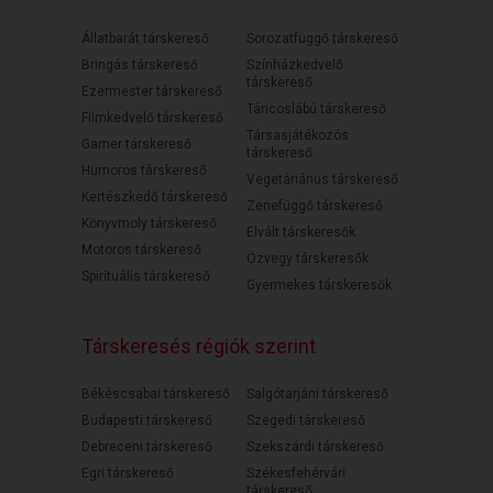
Állatbarát társkereső
Sorozatfüggő társkereső
Bringás társkereső
Színházkedvelő
társkereső
Ezermester társkereső
Táncoslábú társkereső
Filmkedvelő társkereső
Társasjátékozós
Gamer társkereső
társkereső
Humoros társkereső
Vegetáriánus társkereső
Kertészkedő társkereső
Zenefüggő társkereső
Könyvmoly társkereső
Elvált társkeresők
Motoros társkereső
Özvegy társkeresők
Spirituális társkereső
Gyermekes társkeresők
Társkeresés régiók szerint
Békéscsabai társkereső
Salgótarjáni társkereső
Budapesti társkereső
Szegedi társkereső
Debreceni társkereső
Szekszárdi társkereső
Egri társkereső
Székesfehérvári
társkereső