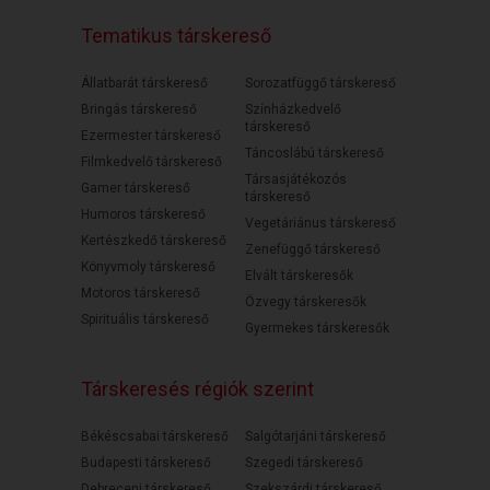
Tematikus társkereső
Állatbarát társkereső
Sorozatfüggő társkereső
Bringás társkereső
Színházkedvelő
társkereső
Ezermester társkereső
Táncoslábú társkereső
Filmkedvelő társkereső
Társasjátékozós
Gamer társkereső
társkereső
Humoros társkereső
Vegetáriánus társkereső
Kertészkedő társkereső
Zenefüggő társkereső
Könyvmoly társkereső
Elvált társkeresők
Motoros társkereső
Özvegy társkeresők
Spirituális társkereső
Gyermekes társkeresők
Társkeresés régiók szerint
Békéscsabai társkereső
Salgótarjáni társkereső
Budapesti társkereső
Szegedi társkereső
Debreceni társkereső
Szekszárdi társkereső