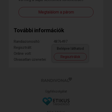
Megtalálom a párom
További információk
Randiazonosító:
4876497
Regisztrált:
Belépve láthatod
Online volt:
Regisztrálok
Olvasatlan üzenetei:
Ügyfélszolgálat