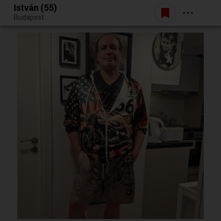
István (55)
Belépés
Budapest
Egy jó randiból bármi lehet.