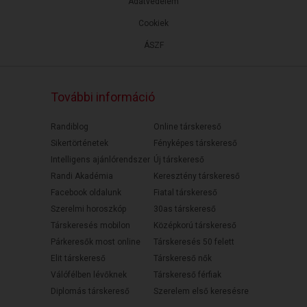
Adatvédelem
Cookiek
ÁSZF
További információ
Randiblog
Online társkereső
Sikertörténetek
Fényképes társkereső
Intelligens ajánlórendszer
Új társkereső
Randi Akadémia
Keresztény társkereső
Facebook oldalunk
Fiatal társkereső
Szerelmi horoszkóp
30as társkereső
Társkeresés mobilon
Középkorú társkereső
Párkeresők most online
Társkeresés 50 felett
Elit társkereső
Társkereső nők
Válófélben lévőknek
Társkereső férfiak
Diplomás társkereső
Szerelem első keresésre