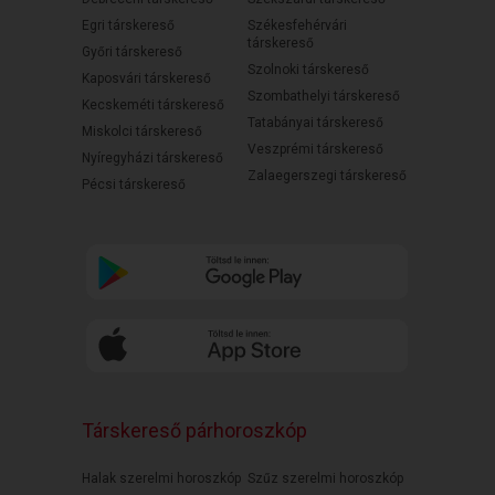
Egri társkereső
Székesfehérvári
társkereső
Győri társkereső
Szolnoki társkereső
Kaposvári társkereső
Szombathelyi társkereső
Kecskeméti társkereső
Tatabányai társkereső
Miskolci társkereső
Veszprémi társkereső
Nyíregyházi társkereső
Zalaegerszegi társkereső
Pécsi társkereső
Társkereső párhoroszkóp
Halak szerelmi horoszkóp
Szűz szerelmi horoszkóp