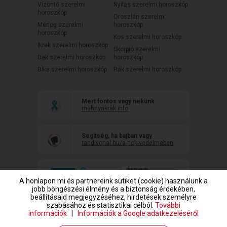
Vízöntő szerelmi
Nyilas szerelmi horoszkóp
horoszkóp
Oroszlán szerelmi
Mérleg szerelmi
horoszkóp
horoszkóp
Kos szerelmi horoszkóp
Ikrek szerelmi horoszkóp
Skorpió szerelmi
Bak szerelmi horoszkóp
horoszkóp
Bika szerelmi horoszkóp
Rák szerelmi horoszkóp
Mert fontos vagy nekünk
mehnyakrak.info
Segítség, ha bajban vagy
randivonal.hu/a-nok-vedelmeben
A honlapon mi és partnereink sütiket (cookie) használunk a
jobb böngészési élmény és a biztonság érdekében,
beállításaid megjegyzéséhez, hirdetések személyre
szabásához és statisztikai célból.
További
információk
|
Információk a Google adatkezeléséről