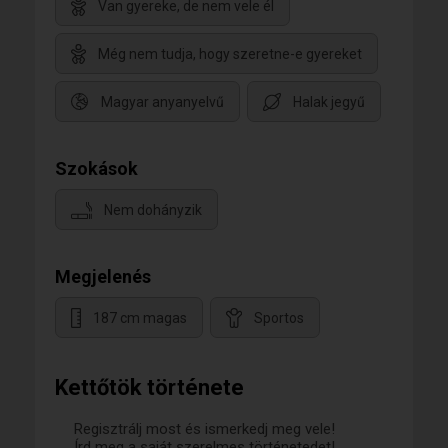
Van gyereke, de nem vele él
Még nem tudja, hogy szeretne-e gyereket
Magyar anyanyelvű
Halak jegyű
Szokások
Nem dohányzik
Megjelenés
187 cm magas
Sportos
Kettőtök története
Regisztrálj most és ismerkedj meg vele!
Írd meg a saját szerelmes történetedet!