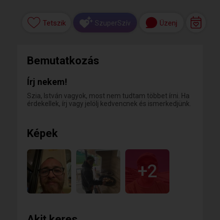
Tetszik
Üzenj
SzuperSzív
Bemutatkozás
Írj nekem!
Szia, István vagyok, most nem tudtam többet írni. Ha
érdekellek, írj vagy jelölj kedvencnek és ismerkedjünk.
Képek
+2
Akit keres