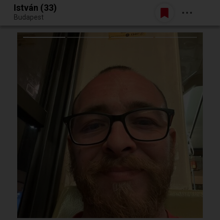
István (33)
Belépés
Budapest
Egy jó randiból bármi lehet.