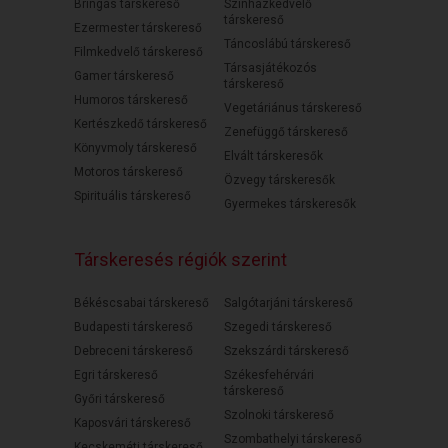
Bringás társkereső
Színházkedvelő
társkereső
Ezermester társkereső
Táncoslábú társkereső
Filmkedvelő társkereső
Társasjátékozós
Gamer társkereső
társkereső
Humoros társkereső
Vegetáriánus társkereső
Kertészkedő társkereső
Zenefüggő társkereső
Könyvmoly társkereső
Elvált társkeresők
Motoros társkereső
Özvegy társkeresők
Spirituális társkereső
Gyermekes társkeresők
Társkeresés régiók szerint
Békéscsabai társkereső
Salgótarjáni társkereső
Budapesti társkereső
Szegedi társkereső
Debreceni társkereső
Szekszárdi társkereső
Egri társkereső
Székesfehérvári
társkereső
Győri társkereső
Szolnoki társkereső
Kaposvári társkereső
Szombathelyi társkereső
Kecskeméti társkereső