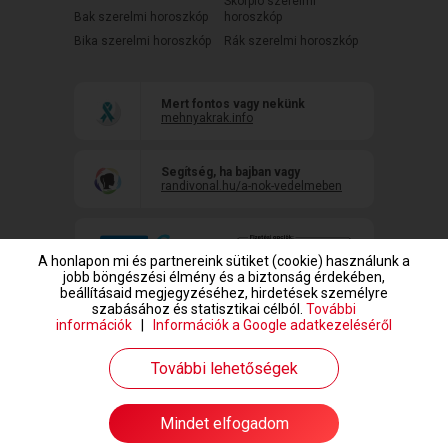
Skorpió szerelmi
Bak szerelmi horoszkóp
horoszkóp
Bika szerelmi horoszkóp
Rák szerelmi horoszkóp
Mert fontos vagy nekünk
mehnyakrak.info
Segítség, ha bajban vagy
randivonal.hu/a-nok-vedelmeben
A honlapon mi és partnereink sütiket (cookie) használunk a
jobb böngészési élmény és a biztonság érdekében,
beállításaid megjegyzéséhez, hirdetések személyre
szabásához és statisztikai célból.
További
információk
|
Információk a Google adatkezeléséről
www.randivonal.hu © Copyright 1999-2026 Dating Central Europe Zrt.
További lehetőségek
Mindet elfogadom