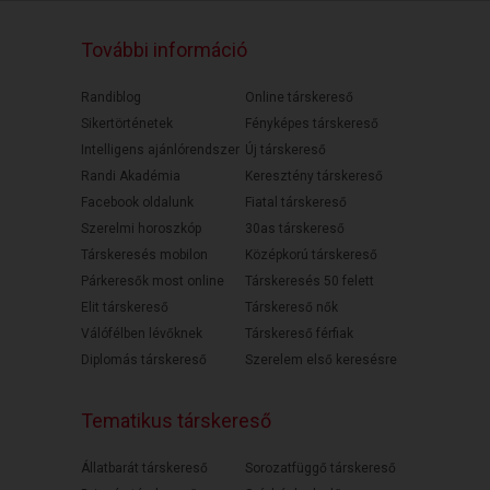
További információ
Randiblog
Online társkereső
Sikertörténetek
Fényképes társkereső
Intelligens ajánlórendszer
Új társkereső
Randi Akadémia
Keresztény társkereső
Facebook oldalunk
Fiatal társkereső
Szerelmi horoszkóp
30as társkereső
Társkeresés mobilon
Középkorú társkereső
Párkeresők most online
Társkeresés 50 felett
Elit társkereső
Társkereső nők
Válófélben lévőknek
Társkereső férfiak
Diplomás társkereső
Szerelem első keresésre
Tematikus társkereső
Állatbarát társkereső
Sorozatfüggő társkereső