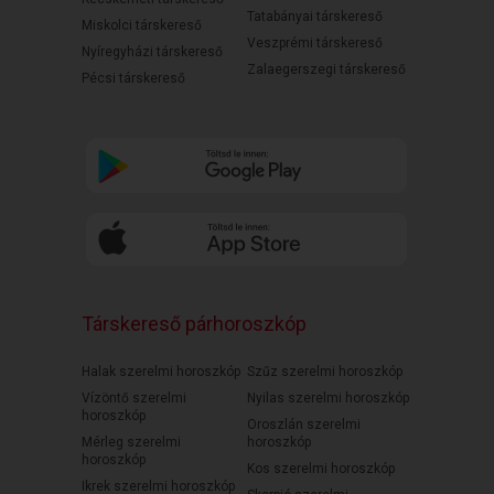
Tatabányai társkereső
Miskolci társkereső
Veszprémi társkereső
Nyíregyházi társkereső
Zalaegerszegi társkereső
Pécsi társkereső
Társkereső párhoroszkóp
Halak szerelmi horoszkóp
Szűz szerelmi horoszkóp
Vízöntő szerelmi
Nyilas szerelmi horoszkóp
horoszkóp
Oroszlán szerelmi
Mérleg szerelmi
horoszkóp
horoszkóp
Kos szerelmi horoszkóp
Ikrek szerelmi horoszkóp