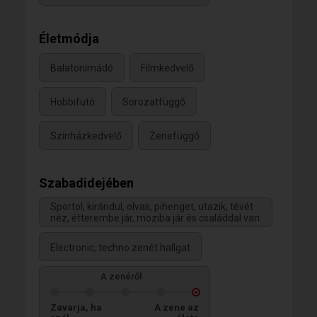
Életmódja
Balatonimádó
Filmkedvelő
Hobbifutó
Sorozatfüggő
Színházkedvelő
Zenefüggő
Szabadidejében
Sportol, kirándul, olvas, pihenget, utazik, tévét
néz, étterembe jár, moziba jár és családdal van
Electronic, techno zenét hallgat
A zenéről
Zavarja, ha
A zene az