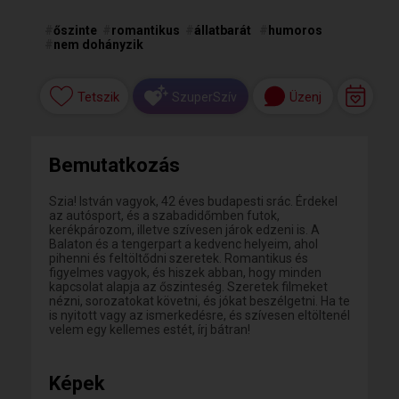
#
őszinte
#
romantikus
#
állatbarát
#
humoros
#
nem dohányzik
Tetszik
Üzenj
SzuperSzív
Bemutatkozás
Szia! István vagyok, 42 éves budapesti srác. Érdekel
az autósport, és a szabadidőmben futok,
kerékpározom, illetve szívesen járok edzeni is. A
Balaton és a tengerpart a kedvenc helyeim, ahol
pihenni és feltöltődni szeretek. Romantikus és
figyelmes vagyok, és hiszek abban, hogy minden
kapcsolat alapja az őszinteség. Szeretek filmeket
nézni, sorozatokat követni, és jókat beszélgetni. Ha te
is nyitott vagy az ismerkedésre, és szívesen eltöltenél
velem egy kellemes estét, írj bátran!
Képek