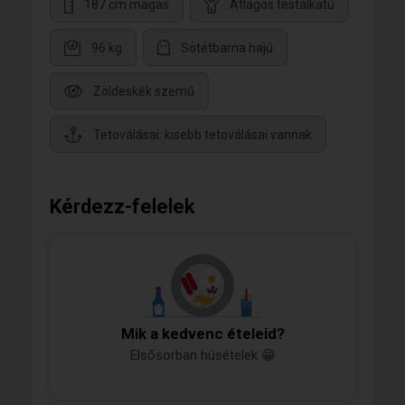
187 cm magas
Átlagos testalkatú
96 kg
Sötétbarna hajú
Zöldeskék szemű
Tetoválásai: kisebb tetoválásai vannak
Kérdezz-felelek
Mik a kedvenc ételeid?
Elsősorban húsételek 😁