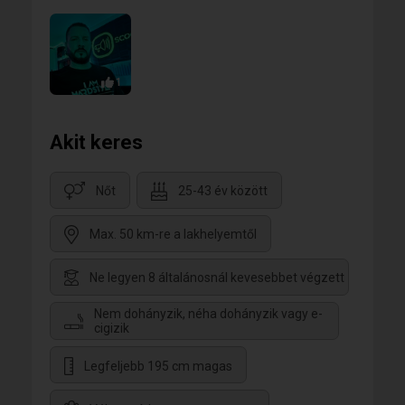
1
Akit keres
Nőt
25-43 év között
Max. 50 km-re a lakhelyemtől
Ne legyen 8 általánosnál kevesebbet végzett
Nem dohányzik, néha dohányzik vagy e-
cigizik
Legfeljebb 195 cm magas