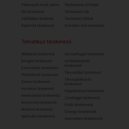
Párkeresők most online
Társkeresés 50 felett
Elit társkereső
Társkereső nők
Válófélben lévőknek
Társkereső férfiak
Diplomás társkereső
Szerelem első keresésre
Tematikus társkereső
Állatbarát társkereső
Sorozatfüggő társkereső
Bringás társkereső
Színházkedvelő
társkereső
Ezermester társkereső
Táncoslábú társkereső
Filmkedvelő társkereső
Társasjátékozós
Gamer társkereső
társkereső
Humoros társkereső
Vegetáriánus társkereső
Kertészkedő társkereső
Zenefüggő társkereső
Könyvmoly társkereső
Elvált társkeresők
Motoros társkereső
Özvegy társkeresők
Spirituális társkereső
Gyermekes társkeresők