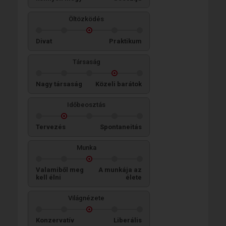
Öltözködés
Divat
Praktikum
Társaság
Nagy társaság
Közeli barátok
Időbeosztás
Tervezés
Spontaneitás
Munka
Valamiből meg
A munkája az
kell élni
élete
Világnézete
Konzervatív
Liberális