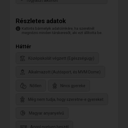
fogyaszt alkoholt
Részletes adatok
Kattints bármelyik adatcímkére, ha szeretnél
megnézni minden társkeresőt, aki ezt állította be.
Háttér
Középiskolát végzett (Egészségügy)
Alkalmazott (Autósport, és MVM Dome)
Nőtlen
Nincs gyereke
Még nem tudja, hogy szeretne-e gyereket
Magyar anyanyelvű
Angol nyelven beszél