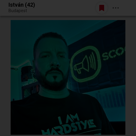
István (42)
Belépés
Budapest
Egy jó randiból bármi lehet.