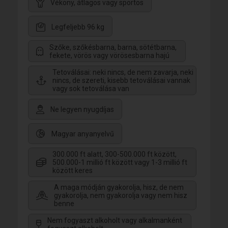
Vékony, átlagos vagy sportos
Legfeljebb 96 kg
Szőke, szőkésbarna, barna, sötétbarna,
fekete, vörös vagy vörösesbarna hajú
Tetoválásai: neki nincs, de nem zavarja, neki
nincs, de szereti, kisebb tetoválásai vannak
vagy sok tetoválása van
Ne legyen nyugdíjas
Magyar anyanyelvű
300.000 ft alatt, 300-500.000 ft között,
500.000-1 millió ft között vagy 1-3 millió ft
között keres
A maga módján gyakorolja, hisz, de nem
gyakorolja, nem gyakorolja vagy nem hisz
benne
Nem fogyaszt alkoholt vagy alkalmanként