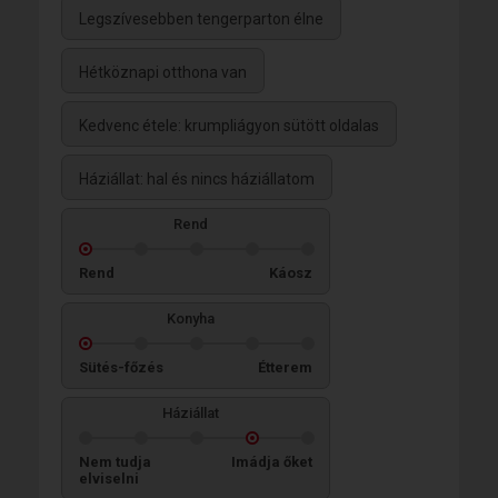
Legszívesebben tengerparton élne
Hétköznapi otthona van
Kedvenc étele: krumpliágyon sütött oldalas
Háziállat: hal és nincs háziállatom
Rend
Rend
Káosz
Konyha
Sütés-főzés
Étterem
Háziállat
Nem tudja
Imádja őket
elviselni