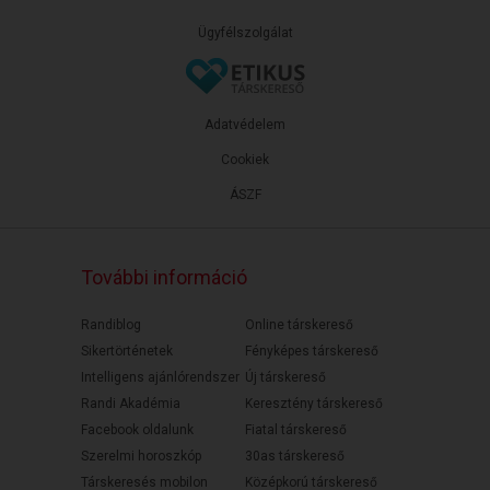
Ügyfélszolgálat
Adatvédelem
Cookiek
ÁSZF
További információ
Randiblog
Online társkereső
Sikertörténetek
Fényképes társkereső
Intelligens ajánlórendszer
Új társkereső
Randi Akadémia
Keresztény társkereső
Facebook oldalunk
Fiatal társkereső
Szerelmi horoszkóp
30as társkereső
Társkeresés mobilon
Középkorú társkereső