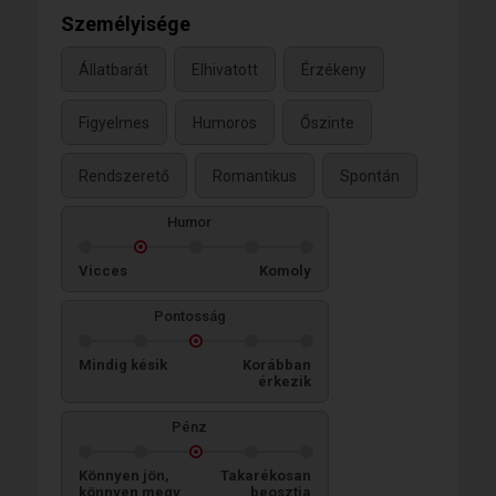
Személyisége
Állatbarát
Elhivatott
Érzékeny
Figyelmes
Humoros
Őszinte
Rendszerető
Romantikus
Spontán
Humor
Vicces
Komoly
Pontosság
Mindig késik
Korábban
érkezik
Pénz
Könnyen jön,
Takarékosan
könnyen megy
beosztja