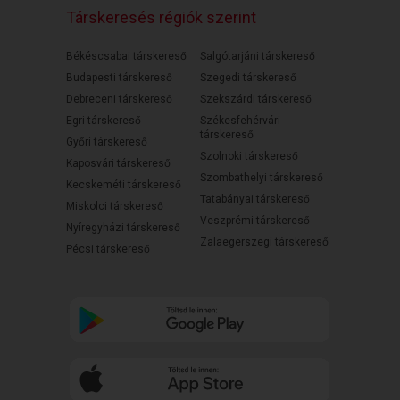
Társkeresés régiók szerint
Békéscsabai társkereső
Salgótarjáni társkereső
Budapesti társkereső
Szegedi társkereső
Debreceni társkereső
Szekszárdi társkereső
Egri társkereső
Székesfehérvári
társkereső
Győri társkereső
Szolnoki társkereső
Kaposvári társkereső
Szombathelyi társkereső
Kecskeméti társkereső
Tatabányai társkereső
Miskolci társkereső
Veszprémi társkereső
Nyíregyházi társkereső
Zalaegerszegi társkereső
Pécsi társkereső