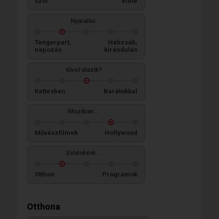
szól
élete
Nyaralás:
Tengerpart,
Hátizsák,
napozás
kirándulás
Kivel utazik?
Kettesben
Barátokkal
Moziban...
Művészfilmek
Hollywood
Esténként...
Otthon
Programok
Otthona