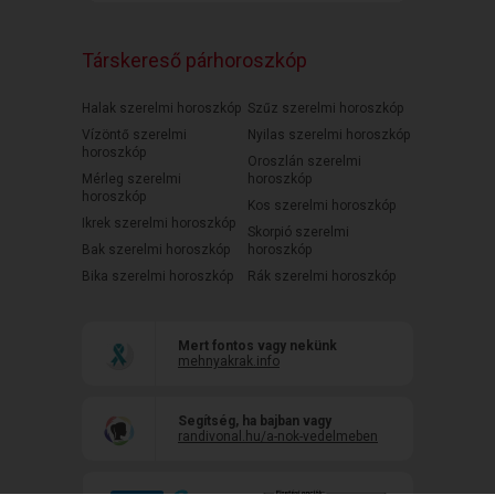
Társkereső párhoroszkóp
Halak szerelmi horoszkóp
Szűz szerelmi horoszkóp
Vízöntő szerelmi
Nyilas szerelmi horoszkóp
horoszkóp
Oroszlán szerelmi
Mérleg szerelmi
horoszkóp
horoszkóp
Kos szerelmi horoszkóp
Ikrek szerelmi horoszkóp
Skorpió szerelmi
Bak szerelmi horoszkóp
horoszkóp
Bika szerelmi horoszkóp
Rák szerelmi horoszkóp
Mert fontos vagy nekünk
mehnyakrak.info
Segítség, ha bajban vagy
randivonal.hu/a-nok-vedelmeben