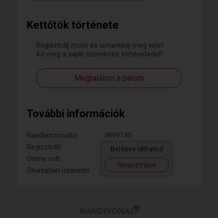
Kettőtök története
Regisztrálj most és ismerkedj meg vele!
Írd meg a saját szerelmes történetedet!
Megtalálom a párom
További információk
Randiazonosító:
4999145
Regisztrált:
Belépve láthatod
Online volt:
Regisztrálok
Olvasatlan üzenetei: