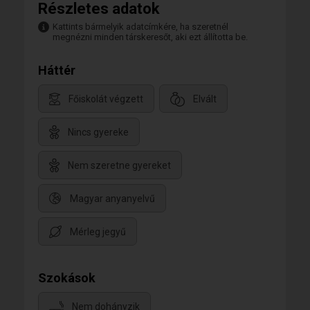
Részletes adatok
Kattints bármelyik adatcímkére, ha szeretnél
megnézni minden társkeresőt, aki ezt állította be.
Háttér
Főiskolát végzett
Elvált
Nincs gyereke
Nem szeretne gyereket
Magyar anyanyelvű
Mérleg jegyű
Szokások
Nem dohányzik