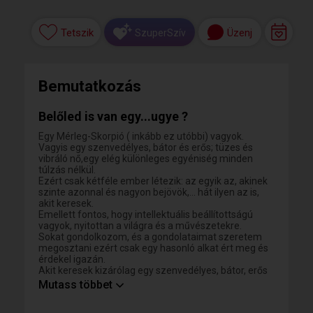
Tetszik
Üzenj
SzuperSzív
Bemutatkozás
Belőled is van egy...ugye ?
Egy Mérleg-Skorpió ( inkább ez utóbbi) vagyok.
Vagyis egy szenvedélyes, bátor és erős; tüzes és
vibráló nő,egy elég különleges egyéniség minden
túlzás nélkül.
Ezért csak kétféle ember létezik: az egyik az, akinek
szinte azonnal és nagyon bejövök,... hát ilyen az is,
akit keresek.
Emellett fontos, hogy intellektuális beállítottságú
vagyok, nyitottan a világra és a művészetekre.
Sokat gondolkozom, és a gondolataimat szeretem
megosztani ezért csak egy hasonló alkat ért meg és
érdekel igazán.
Akit keresek kizárólag egy szenvedélyes, bátor, erős
őszinte,mély érzésű, érzéki és okos ezekben hozzám
Mutass többet
hasonló),
férfi , aki derűsen toleráns is,mert hozzám az sem