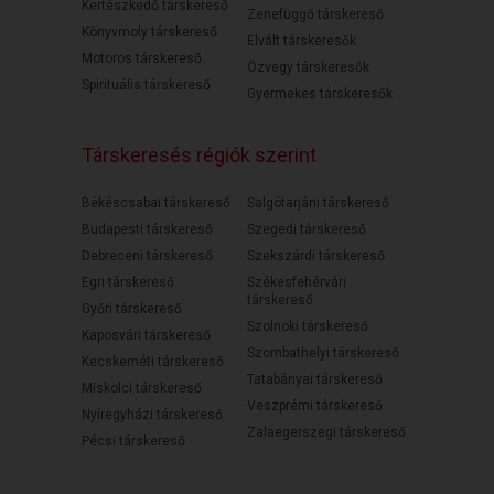
Kertészkedő társkereső
Zenefüggő társkereső
Könyvmoly társkereső
Elvált társkeresők
Motoros társkereső
Özvegy társkeresők
Spirituális társkereső
Gyermekes társkeresők
Társkeresés régiók szerint
Békéscsabai társkereső
Salgótarjáni társkereső
Budapesti társkereső
Szegedi társkereső
Debreceni társkereső
Szekszárdi társkereső
Egri társkereső
Székesfehérvári
társkereső
Győri társkereső
Szolnoki társkereső
Kaposvári társkereső
Szombathelyi társkereső
Kecskeméti társkereső
Tatabányai társkereső
Miskolci társkereső
Veszprémi társkereső
Nyíregyházi társkereső
Zalaegerszegi társkereső
Pécsi társkereső