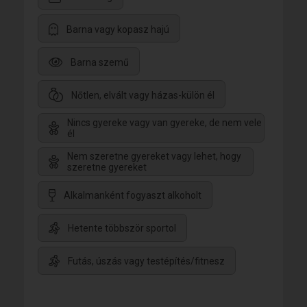
Ha tényleg érdekel, mit válaszolnék,ha válaszolnék
...akkor pl.messenger. whatsapp stb.
Barna vagy kopasz hajú
Barna szemű
Nőtlen, elvált vagy házas-külön él
Nincs gyereke vagy van gyereke, de nem vele
él
Nem szeretne gyereket vagy lehet, hogy
szeretne gyereket
Alkalmanként fogyaszt alkoholt
Hetente többször sportol
Futás, úszás vagy testépítés/fitnesz