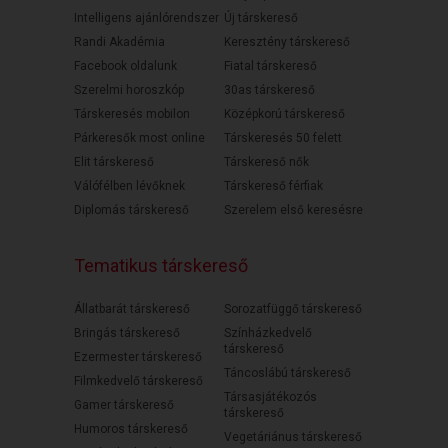
Intelligens ajánlórendszer
Új társkereső
Randi Akadémia
Keresztény társkereső
Facebook oldalunk
Fiatal társkereső
Szerelmi horoszkóp
30as társkereső
Társkeresés mobilon
Középkorú társkereső
Párkeresők most online
Társkeresés 50 felett
Elit társkereső
Társkereső nők
Válófélben lévőknek
Társkereső férfiak
Diplomás társkereső
Szerelem első keresésre
Tematikus társkereső
Állatbarát társkereső
Sorozatfüggő társkereső
Bringás társkereső
Színházkedvelő
társkereső
Ezermester társkereső
Táncoslábú társkereső
Filmkedvelő társkereső
Társasjátékozós
Gamer társkereső
társkereső
Humoros társkereső
Vegetáriánus társkereső