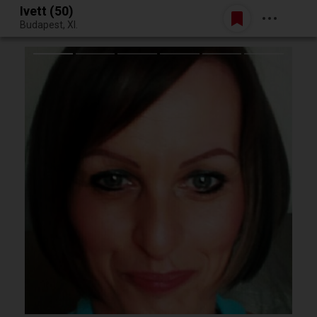
Ivett (50)
Belépés
Budapest, XI.
Egy jó randiból bármi lehet.