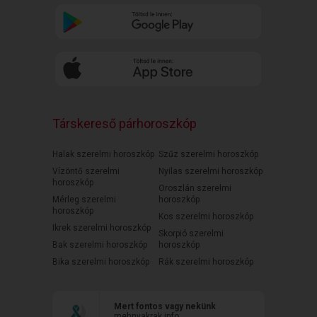
Társkereső párhoroszkóp
Halak szerelmi horoszkóp
Szűz szerelmi horoszkóp
Vízöntő szerelmi
Nyilas szerelmi horoszkóp
horoszkóp
Oroszlán szerelmi
Mérleg szerelmi
horoszkóp
horoszkóp
Kos szerelmi horoszkóp
Ikrek szerelmi horoszkóp
Skorpió szerelmi
Bak szerelmi horoszkóp
horoszkóp
Bika szerelmi horoszkóp
Rák szerelmi horoszkóp
Mert fontos vagy nekünk
mehnyakrak.info