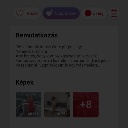
Tetszik
Üzenj
SzuperSzív
Bemutatkozás
Életvidám Nő keresi élete párját......🙂
Nehéz ide mit írni.....
Ami biztos, hogy komoly kapcsolatot keresek.
Fontos számomra a tisztelet, a humor. Tudjunk jókat
beszélgetni , vagy hallgatni is egymás mellett.....
Képek
+8
99+
99+