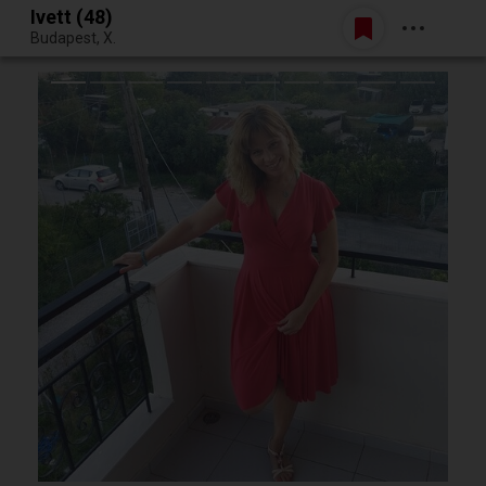
Ivett (48)
Belépés
Budapest, X.
Egy jó randiból bármi lehet.