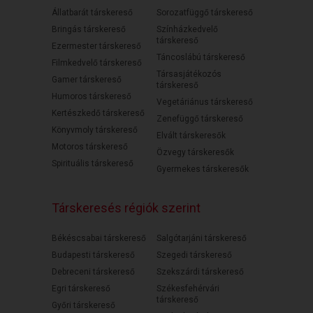
Állatbarát társkereső
Sorozatfüggő társkereső
Bringás társkereső
Színházkedvelő
társkereső
Ezermester társkereső
Táncoslábú társkereső
Filmkedvelő társkereső
Társasjátékozós
Gamer társkereső
társkereső
Humoros társkereső
Vegetáriánus társkereső
Kertészkedő társkereső
Zenefüggő társkereső
Könyvmoly társkereső
Elvált társkeresők
Motoros társkereső
Özvegy társkeresők
Spirituális társkereső
Gyermekes társkeresők
Társkeresés régiók szerint
Békéscsabai társkereső
Salgótarjáni társkereső
Budapesti társkereső
Szegedi társkereső
Debreceni társkereső
Szekszárdi társkereső
Egri társkereső
Székesfehérvári
társkereső
Győri társkereső