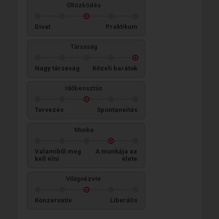
Öltözködés
Divat
Praktikum
Társaság
Nagy társaság
Közeli barátok
Időbeosztás
Tervezés
Spontaneitás
Munka
Valamiből meg
A munkája az
kell élni
élete
Világnézete
Konzervatív
Liberális