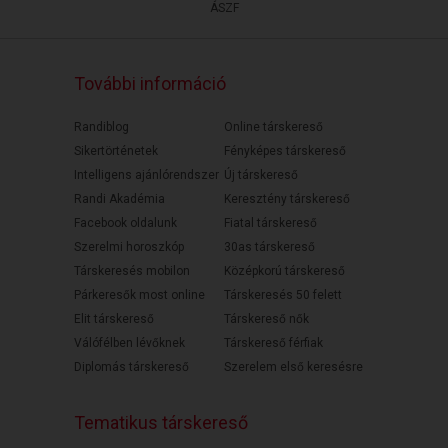
ÁSZF
További információ
Randiblog
Online társkereső
Sikertörténetek
Fényképes társkereső
Intelligens ajánlórendszer
Új társkereső
Randi Akadémia
Keresztény társkereső
Facebook oldalunk
Fiatal társkereső
Szerelmi horoszkóp
30as társkereső
Társkeresés mobilon
Középkorú társkereső
Párkeresők most online
Társkeresés 50 felett
Elit társkereső
Társkereső nők
Válófélben lévőknek
Társkereső férfiak
Diplomás társkereső
Szerelem első keresésre
Tematikus társkereső