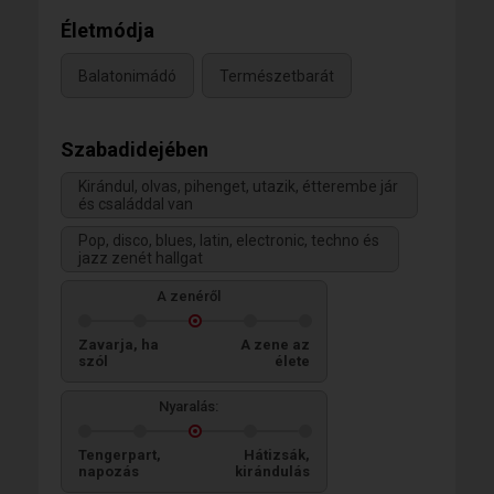
Életmódja
Balatonimádó
Természetbarát
Szabadidejében
Kirándul, olvas, pihenget, utazik, étterembe jár
és családdal van
Pop, disco, blues, latin, electronic, techno és
jazz zenét hallgat
A zenéről
Zavarja, ha
A zene az
szól
élete
Nyaralás:
Tengerpart,
Hátizsák,
napozás
kirándulás