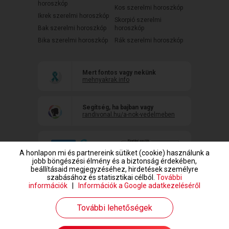
horoszkóp
Kos szerelmi horoszkóp
Ikrek szerelmi horoszkóp
Skorpió szerelmi
Bak szerelmi horoszkóp
horoszkóp
Bika szerelmi horoszkóp
Rák szerelmi horoszkóp
Mert fontos vagy nekünk
mehnyakrak.info
Segítség, ha bajban vagy
randivonal.hu/a-nok-vedelmeben
A honlapon mi és partnereink sütiket (cookie) használunk a
jobb böngészési élmény és a biztonság érdekében,
beállításaid megjegyzéséhez, hirdetések személyre
szabásához és statisztikai célból.
További
információk
|
Információk a Google adatkezeléséről
www.randivonal.hu © Copyright 1999-2026 Dating Central Europe Zrt.
További lehetőségek