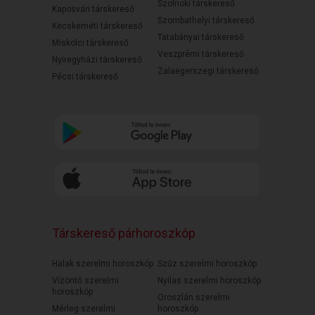
Szolnoki társkereső
Kaposvári társkereső
Szombathelyi társkereső
Kecskeméti társkereső
Tatabányai társkereső
Miskolci társkereső
Veszprémi társkereső
Nyíregyházi társkereső
Zalaegerszegi társkereső
Pécsi társkereső
Társkereső párhoroszkóp
Halak szerelmi horoszkóp
Szűz szerelmi horoszkóp
Vízöntő szerelmi
Nyilas szerelmi horoszkóp
horoszkóp
Oroszlán szerelmi
Mérleg szerelmi
horoszkóp