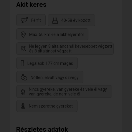
Akit keres
Férfit
40-58 év között
Max. 50 km-re a lakhelyemtől
Ne legyen 8 általánosnál kevesebbet végzett
és 8 általánost végzett
Legalább 177 cm magas
Nőtlen, elvált vagy özvegy
Nincs gyereke, van gyereke és vele él vagy
van gyereke, de nem vele él
Nem szeretne gyereket
Részletes adatok