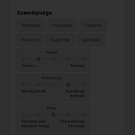
Személyisége
Állatbarát
Empatikus
Érzékeny
Humoros
Rugalmas
Spirituális
Humor
Vicces
Komoly
Pontosság
Mindig késik
Korábban
érkezik
Pénz
Könnyen jön,
Takarékosan
könnyen megy
beosztja