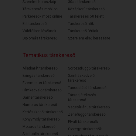
Szerelmi horoszkóp
30as társkereső
Társkeresés mobilon
Középkorú társkereső
Párkeresők most online
Társkeresés 50 felett
Elit társkereső
Társkereső nők
Válófélben lévőknek
Társkereső férfiak
Diplomás társkereső
Szerelem első keresésre
Tematikus társkereső
Állatbarát társkereső
Sorozatfüggő társkereső
Bringás társkereső
Színházkedvelő
társkereső
Ezermester társkereső
Táncoslábú társkereső
Filmkedvelő társkereső
Társasjátékozós
Gamer társkereső
társkereső
Humoros társkereső
Vegetáriánus társkereső
Kertészkedő társkereső
Zenefüggő társkereső
Könyvmoly társkereső
Elvált társkeresők
Motoros társkereső
Özvegy társkeresők
Spirituális társkereső