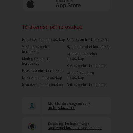
Társkereső párhoroszkóp
Halak szerelmi horoszkóp
Szűz szerelmi horoszkóp
Vízöntő szerelmi
Nyilas szerelmi horoszkóp
horoszkóp
Oroszlán szerelmi
Mérleg szerelmi
horoszkóp
horoszkóp
Kos szerelmi horoszkóp
Ikrek szerelmi horoszkóp
Skorpió szerelmi
Bak szerelmi horoszkóp
horoszkóp
Bika szerelmi horoszkóp
Rák szerelmi horoszkóp
Mert fontos vagy nekünk
mehnyakrak.info
Segítség, ha bajban vagy
randivonal.hu/a-nok-vedelmeben