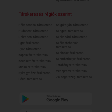
Gyermekes társkeresők
Társkeresés régiók szerint
Békéscsabai társkereső
Salgótarjáni társkereső
Budapesti társkereső
Szegedi társkereső
Debreceni társkereső
Szekszárdi társkereső
Egri társkereső
Székesfehérvári
társkereső
Győri társkereső
Szolnoki társkereső
Kaposvári társkereső
Szombathelyi társkereső
Kecskeméti társkereső
Tatabányai társkereső
Miskolci társkereső
Veszprémi társkereső
Nyíregyházi társkereső
Zalaegerszegi társkereső
Pécsi társkereső