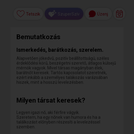
Tetszik
Üzenj
SzuperSzív
Bemutatkozás
Ismerkedés, barátkozás, szerelem.
Alapvetően jókedvű, pozitív beállítottságú, széles
érdeklődési körű, beszégetni szerető, átlagos külsejű
mérnök vagyok. Mivel társas magányban élek,
barátnőt keresek. Tartós kapcsolatot szeretnék,
ezért inkább a személyes talákozás varázsában
hiszek, mint a hosszú levelezésben.
Milyen társat keresek?
Legyen igazi nő, aki férfire vágyik.
Szeretem, ha egy nőnek van humora és ha a
találkozást előnyben részesíti a levelezéssel
szemben.