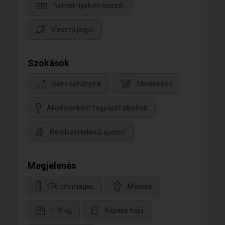
Német nyelven beszél
Vízöntő jegyű
Szokások
Nem dohányzik
Mindenevő
Alkalmanként fogyaszt alkoholt
Rendszertelenül sportol
Megjelenés
176 cm magas
Mackós
110 kg
Kopasz hajú