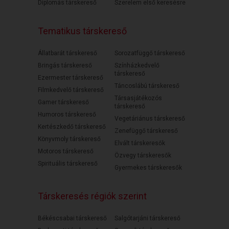
Diplomás társkereső
Szerelem első keresésre
Tematikus társkereső
Állatbarát társkereső
Sorozatfüggő társkereső
Bringás társkereső
Színházkedvelő
társkereső
Ezermester társkereső
Táncoslábú társkereső
Filmkedvelő társkereső
Társasjátékozós
Gamer társkereső
társkereső
Humoros társkereső
Vegetáriánus társkereső
Kertészkedő társkereső
Zenefüggő társkereső
Könyvmoly társkereső
Elvált társkeresők
Motoros társkereső
Özvegy társkeresők
Spirituális társkereső
Gyermekes társkeresők
Társkeresés régiók szerint
Békéscsabai társkereső
Salgótarjáni társkereső