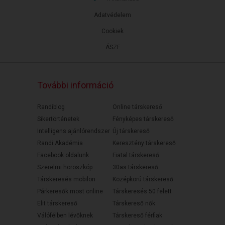
Adatvédelem
Cookiek
ÁSZF
További információ
Randiblog
Online társkereső
Sikertörténetek
Fényképes társkereső
Intelligens ajánlórendszer
Új társkereső
Randi Akadémia
Keresztény társkereső
Facebook oldalunk
Fiatal társkereső
Szerelmi horoszkóp
30as társkereső
Társkeresés mobilon
Középkorú társkereső
Párkeresők most online
Társkeresés 50 felett
Elit társkereső
Társkereső nők
Válófélben lévőknek
Társkereső férfiak