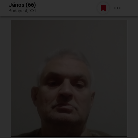
János (66)
Belépés
Budapest, XXI.
Egy jó randiból bármi lehet.