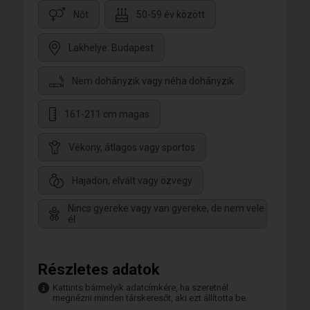
Nőt
50-59 év között
Lakhelye: Budapest
Nem dohányzik vagy néha dohányzik
161-211 cm magas
Vékony, átlagos vagy sportos
Hajadon, elvált vagy özvegy
Nincs gyereke vagy van gyereke, de nem vele
él
Részletes adatok
Kattints bármelyik adatcímkére, ha szeretnél
megnézni minden társkeresőt, aki ezt állította be.