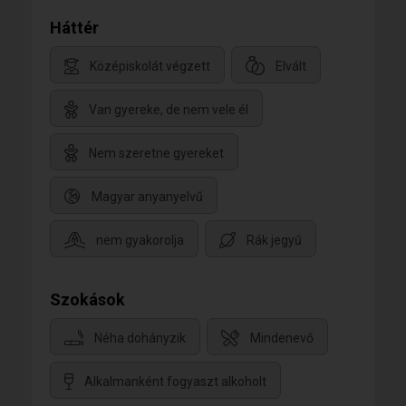
Háttér
Középiskolát végzett
Elvált
Van gyereke, de nem vele él
Nem szeretne gyereket
Magyar anyanyelvű
nem gyakorolja
Rák jegyű
Szokások
Néha dohányzik
Mindenevő
Alkalmanként fogyaszt alkoholt