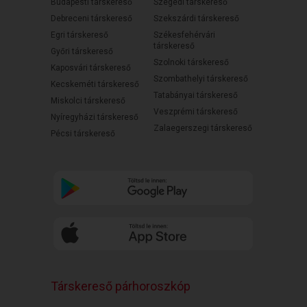
Budapesti társkereső
Szegedi társkereső
Debreceni társkereső
Szekszárdi társkereső
Egri társkereső
Székesfehérvári
társkereső
Győri társkereső
Szolnoki társkereső
Kaposvári társkereső
Szombathelyi társkereső
Kecskeméti társkereső
Tatabányai társkereső
Miskolci társkereső
Veszprémi társkereső
Nyíregyházi társkereső
Zalaegerszegi társkereső
Pécsi társkereső
Társkereső párhoroszkóp