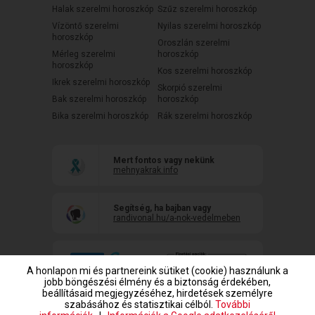
Halak szerelmi horoszkóp
Szűz szerelmi horoszkóp
Vízöntő szerelmi
Nyilas szerelmi horoszkóp
horoszkóp
Oroszlán szerelmi
Mérleg szerelmi
horoszkóp
horoszkóp
Kos szerelmi horoszkóp
Ikrek szerelmi horoszkóp
Skorpió szerelmi
Bak szerelmi horoszkóp
horoszkóp
Bika szerelmi horoszkóp
Rák szerelmi horoszkóp
Mert fontos vagy nekünk
mehnyakrak.info
Segítség, ha bajban vagy
randivonal.hu/a-nok-vedelmeben
A honlapon mi és partnereink sütiket (cookie) használunk a
jobb böngészési élmény és a biztonság érdekében,
beállításaid megjegyzéséhez, hirdetések személyre
szabásához és statisztikai célból.
További