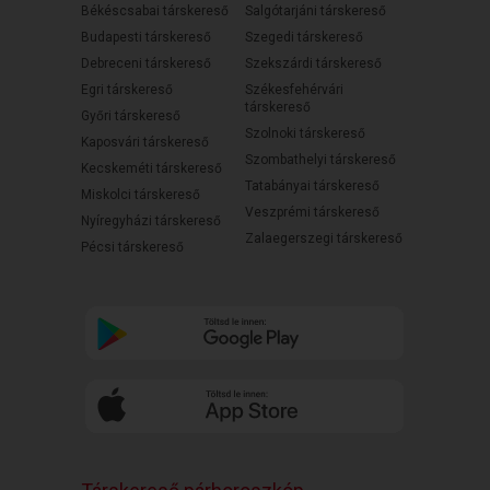
Békéscsabai társkereső
Salgótarjáni társkereső
Budapesti társkereső
Szegedi társkereső
Debreceni társkereső
Szekszárdi társkereső
Egri társkereső
Székesfehérvári
társkereső
Győri társkereső
Szolnoki társkereső
Kaposvári társkereső
Szombathelyi társkereső
Kecskeméti társkereső
Tatabányai társkereső
Miskolci társkereső
Veszprémi társkereső
Nyíregyházi társkereső
Zalaegerszegi társkereső
Pécsi társkereső