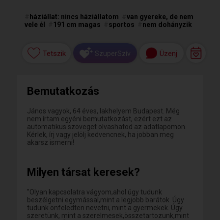
#
háziállat: nincs háziállatom
#
van gyereke, de nem
vele él
#
191 cm magas
#
sportos
#
nem dohányzik
Tetszik
Üzenj
SzuperSzív
Bemutatkozás
János vagyok, 64 éves, lakhelyem Budapest. Még
nem írtam egyéni bemutatkozást, ezért ezt az
automatikus szöveget olvashatod az adatlapomon.
Kérlek, írj vagy jelölj kedvencnek, ha jobban meg
akarsz ismerni!
Milyen társat keresek?
"Olyan kapcsolatra vágyom,ahol úgy tudunk
beszélgetni egymással,mint a legjobb barátok. Úgy
tudunk önfeledten nevetni, mint a gyermekek. Úgy
szeretünk, mint a szerelmesek,összetartozunk,mint