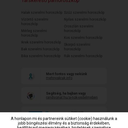
Társkereső párhoroszkóp
Halak szerelmi horoszkóp
Szűz szerelmi horoszkóp
Vízöntő szerelmi
Nyilas szerelmi horoszkóp
horoszkóp
Oroszlán szerelmi
Mérleg szerelmi
horoszkóp
horoszkóp
Kos szerelmi horoszkóp
Ikrek szerelmi horoszkóp
Skorpió szerelmi
Bak szerelmi horoszkóp
horoszkóp
Bika szerelmi horoszkóp
Rák szerelmi horoszkóp
Mert fontos vagy nekünk
mehnyakrak.info
Segítség, ha bajban vagy
randivonal.hu/a-nok-vedelmeben
A honlapon mi és partnereink sütiket (cookie) használunk a
jobb böngészési élmény és a biztonság érdekében,
beállításaid megjegyzéséhez, hirdetések személyre