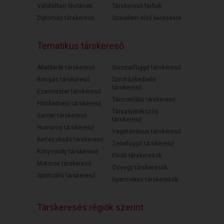
Válófélben lévőknek
Társkereső férfiak
Diplomás társkereső
Szerelem első keresésre
Tematikus társkereső
Állatbarát társkereső
Sorozatfüggő társkereső
Bringás társkereső
Színházkedvelő
társkereső
Ezermester társkereső
Táncoslábú társkereső
Filmkedvelő társkereső
Társasjátékozós
Gamer társkereső
társkereső
Humoros társkereső
Vegetáriánus társkereső
Kertészkedő társkereső
Zenefüggő társkereső
Könyvmoly társkereső
Elvált társkeresők
Motoros társkereső
Özvegy társkeresők
Spirituális társkereső
Gyermekes társkeresők
Társkeresés régiók szerint