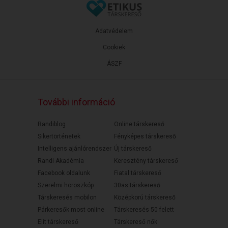
Adatvédelem
Cookiek
ÁSZF
További információ
Randiblog
Online társkereső
Sikertörténetek
Fényképes társkereső
Intelligens ajánlórendszer
Új társkereső
Randi Akadémia
Keresztény társkereső
Facebook oldalunk
Fiatal társkereső
Szerelmi horoszkóp
30as társkereső
Társkeresés mobilon
Középkorú társkereső
Párkeresők most online
Társkeresés 50 felett
Elit társkereső
Társkereső nők