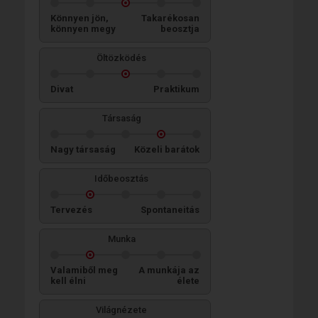
Könnyen jön,
Takarékosan
könnyen megy
beosztja
Öltözködés
Divat
Praktikum
Társaság
Nagy társaság
Közeli barátok
Időbeosztás
Tervezés
Spontaneitás
Munka
Valamiből meg
A munkája az
kell élni
élete
Világnézete