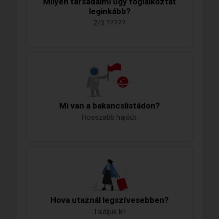
Milyen társadalmi ügy foglalkoztat
leginkább?
2/3 ?????
Mi van a bakancslistádon?
Hosszabb hajóút.
Hova utaznál legszívesebben?
Találjuk ki!