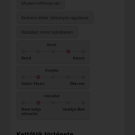
Modern otthona van
Kedvenc étele: tárkonyos raguleves
Háziállat: nincs háziállatom
Rend
Rend
Káosz
Konyha
Sütés-főzés
Étterem
Háziállat
Nem tudja
Imádja őket
elviselni
Kettőtök története