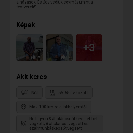
a házasok. És úgy védjük egymást,mint a
testvérek!"
Képek
+3
19
11
Akit keres
Nőt
55-65 év között
Max. 100 km-re a lakhelyemtől
Ne legyen 8 általánosnál kevesebbet
végzett, 8 általánost végzett és
szakmunkásképzőt végzett