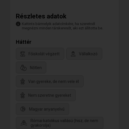
Részletes adatok
Kattints bármelyik adatcímkére, ha szeretnél
megnézni minden társkeresőt, aki ezt állította be.
Háttér
Főiskolát végzett
Vállalkozó
Nőtlen
Van gyereke, de nem vele él
Nem szeretne gyereket
Magyar anyanyelvű
Római katolikus vallású (hisz, de nem
gyakorolja)