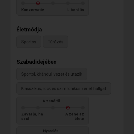
Konzervatív
Liberális
Életmódja
Sportos
Túrázós
Szabadidejében
Sportol, kirándul, vezet és utazik
Klasszikus, rock és szimfonikus zenét hallgat
A zenéről
Zavarja, ha
A zene az
szól
élete
Nyaralás: