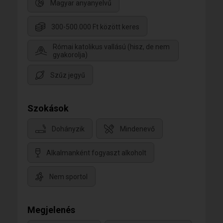
Magyar anyanyelvű
300-500.000 Ft között keres
Római katolikus vallású (hisz, de nem
gyakorolja)
Szűz jegyű
Szokások
Dohányzik
Mindenevő
Alkalmanként fogyaszt alkoholt
Nem sportol
Megjelenés