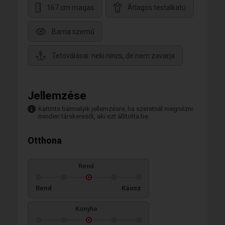
167 cm magas
Átlagos testalkatú
Barna szemű
Tetoválásai: neki nincs, de nem zavarja
Jellemzése
Kattints bármelyik jellemzésre, ha szeretnél megnézni
minden társkeresőt, aki ezt állította be.
Otthona
Rend
Rend
Káosz
Konyha