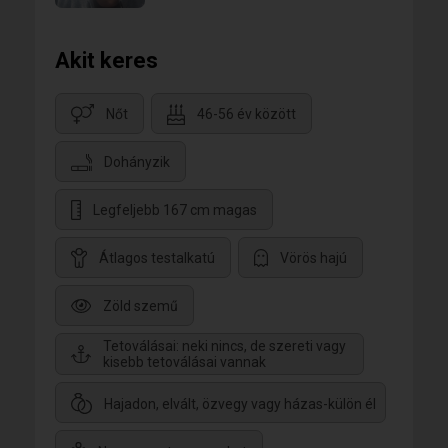
Akit keres
Nőt
46-56 év között
Dohányzik
Legfeljebb 167 cm magas
Átlagos testalkatú
Vörös hajú
Zöld szemű
Tetoválásai: neki nincs, de szereti vagy
kisebb tetoválásai vannak
Hajadon, elvált, özvegy vagy házas-külön él