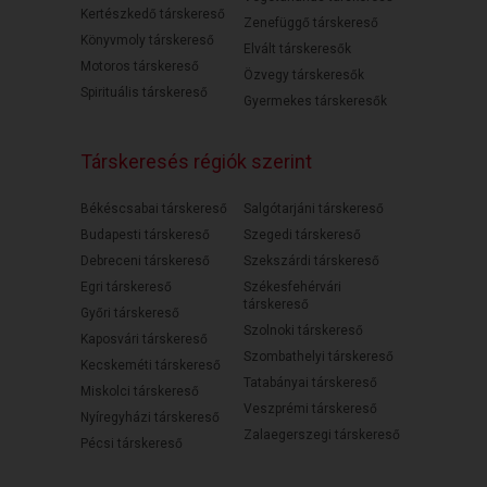
Kertészkedő társkereső
Zenefüggő társkereső
Könyvmoly társkereső
Elvált társkeresők
Motoros társkereső
Özvegy társkeresők
Spirituális társkereső
Gyermekes társkeresők
Társkeresés régiók szerint
Békéscsabai társkereső
Salgótarjáni társkereső
Budapesti társkereső
Szegedi társkereső
Debreceni társkereső
Szekszárdi társkereső
Egri társkereső
Székesfehérvári
társkereső
Győri társkereső
Szolnoki társkereső
Kaposvári társkereső
Szombathelyi társkereső
Kecskeméti társkereső
Tatabányai társkereső
Miskolci társkereső
Veszprémi társkereső
Nyíregyházi társkereső
Zalaegerszegi társkereső
Pécsi társkereső