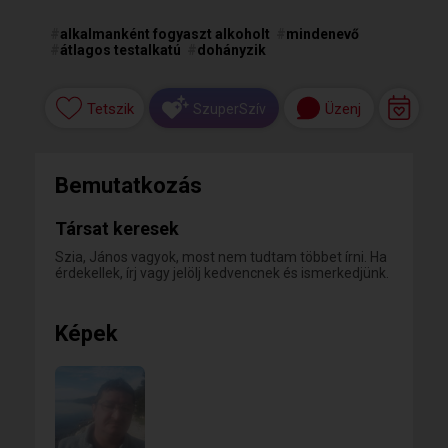
#
alkalmanként fogyaszt alkoholt
#
mindenevő
#
átlagos testalkatú
#
dohányzik
Tetszik
Üzenj
SzuperSzív
Bemutatkozás
Társat keresek
Szia, János vagyok, most nem tudtam többet írni. Ha
érdekellek, írj vagy jelölj kedvencnek és ismerkedjünk.
Képek