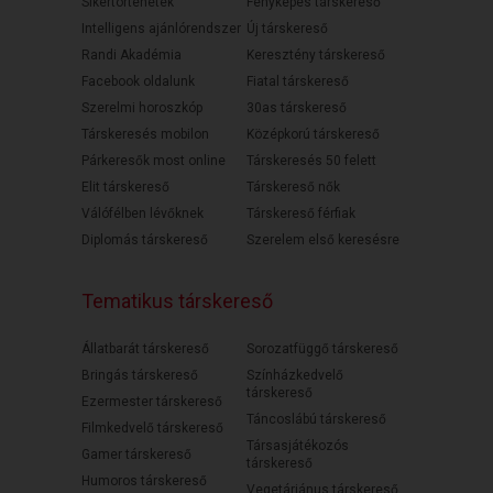
Sikertörténetek
Fényképes társkereső
Intelligens ajánlórendszer
Új társkereső
Randi Akadémia
Keresztény társkereső
Facebook oldalunk
Fiatal társkereső
Szerelmi horoszkóp
30as társkereső
Társkeresés mobilon
Középkorú társkereső
Párkeresők most online
Társkeresés 50 felett
Elit társkereső
Társkereső nők
Válófélben lévőknek
Társkereső férfiak
Diplomás társkereső
Szerelem első keresésre
Tematikus társkereső
Állatbarát társkereső
Sorozatfüggő társkereső
Bringás társkereső
Színházkedvelő
társkereső
Ezermester társkereső
Táncoslábú társkereső
Filmkedvelő társkereső
Társasjátékozós
Gamer társkereső
társkereső
Humoros társkereső
Vegetáriánus társkereső