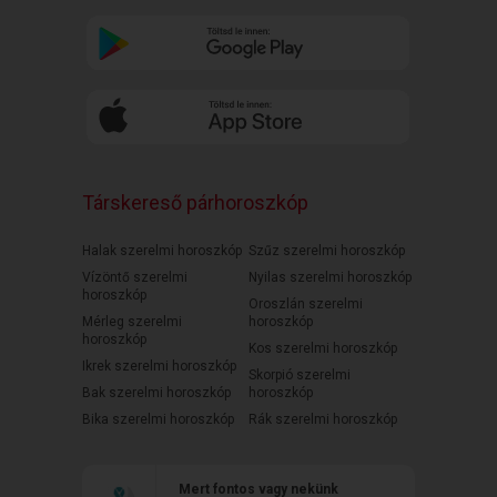
Társkereső párhoroszkóp
Halak szerelmi horoszkóp
Szűz szerelmi horoszkóp
Vízöntő szerelmi
Nyilas szerelmi horoszkóp
horoszkóp
Oroszlán szerelmi
Mérleg szerelmi
horoszkóp
horoszkóp
Kos szerelmi horoszkóp
Ikrek szerelmi horoszkóp
Skorpió szerelmi
Bak szerelmi horoszkóp
horoszkóp
Bika szerelmi horoszkóp
Rák szerelmi horoszkóp
Mert fontos vagy nekünk