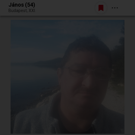
János (54)
Belépés
Budapest, XXI.
Egy jó randiból bármi lehet.