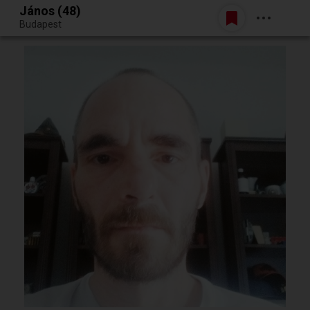
János (48)
Belépés
Budapest
Egy jó randiból bármi lehet.