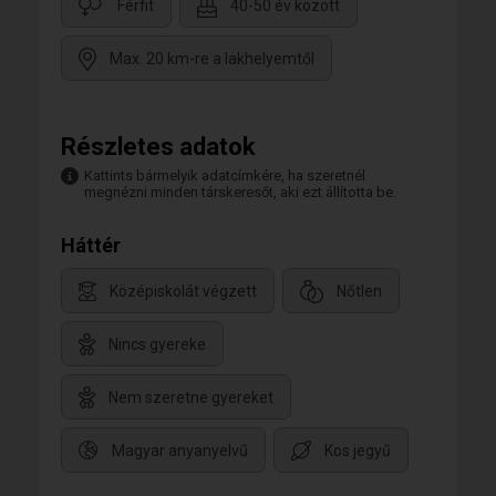
Férfit
40-50 év között
Max. 20 km-re a lakhelyemtől
Részletes adatok
Kattints bármelyik adatcímkére, ha szeretnél
megnézni minden társkeresőt, aki ezt állította be.
Háttér
Középiskolát végzett
Nőtlen
Nincs gyereke
Nem szeretne gyereket
Magyar anyanyelvű
Kos jegyű