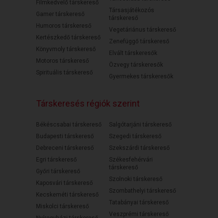
Filmkedvelő társkereső
Társasjátékozós
Gamer társkereső
társkereső
Humoros társkereső
Vegetáriánus társkereső
Kertészkedő társkereső
Zenefüggő társkereső
Könyvmoly társkereső
Elvált társkeresők
Motoros társkereső
Özvegy társkeresők
Spirituális társkereső
Gyermekes társkeresők
Társkeresés régiók szerint
Békéscsabai társkereső
Salgótarjáni társkereső
Budapesti társkereső
Szegedi társkereső
Debreceni társkereső
Szekszárdi társkereső
Egri társkereső
Székesfehérvári
társkereső
Győri társkereső
Szolnoki társkereső
Kaposvári társkereső
Szombathelyi társkereső
Kecskeméti társkereső
Tatabányai társkereső
Miskolci társkereső
Veszprémi társkereső