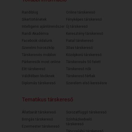
Randiblog
Online társkereső
Sikertörténetek
Fényképes társkereső
Intelligens ajánlórendszer
Új társkereső
Randi Akadémia
Keresztény társkereső
Facebook oldalunk
Fiatal társkereső
Szerelmi horoszkóp
30as társkereső
Társkeresés mobilon
Középkorú társkereső
Párkeresők most online
Társkeresés 50 felett
Elit társkereső
Társkereső nők
Válófélben lévőknek
Társkereső férfiak
Diplomás társkereső
Szerelem első keresésre
Tematikus társkereső
Állatbarát társkereső
Sorozatfüggő társkereső
Bringás társkereső
Színházkedvelő
társkereső
Ezermester társkereső
Táncoslábú társkereső