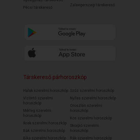
Nyíregyházi társkereső
Zalaegerszegi társkereső
Pécsi társkereső
Társkereső párhoroszkóp
Halak szerelmi horoszkóp
Szűz szerelmi horoszkóp
Vízöntő szerelmi
Nyilas szerelmi horoszkóp
horoszkóp
Oroszlán szerelmi
Mérleg szerelmi
horoszkóp
horoszkóp
Kos szerelmi horoszkóp
Ikrek szerelmi horoszkóp
Skorpió szerelmi
Bak szerelmi horoszkóp
horoszkóp
Bika szerelmi horoszkóp
Rák szerelmi horoszkóp