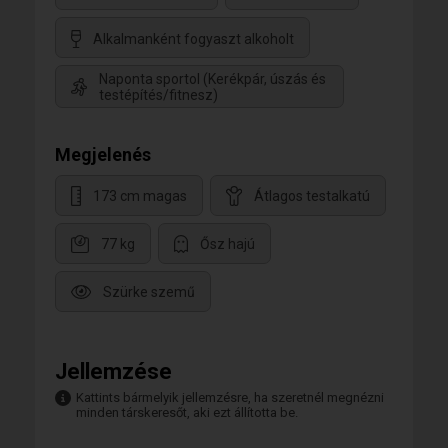
Alkalmanként fogyaszt alkoholt
Naponta sportol (Kerékpár, úszás és
testépítés/fitnesz)
Megjelenés
173 cm magas
Átlagos testalkatú
77 kg
Ősz hajú
Szürke szemű
Jellemzése
Kattints bármelyik jellemzésre, ha szeretnél megnézni
minden társkeresőt, aki ezt állította be.