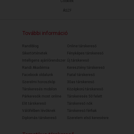
Cookiek
ÁSZF
További információ
Randiblog
Online társkereső
Sikertörténetek
Fényképes társkereső
Intelligens ajánlórendszer
Új társkereső
Randi Akadémia
Keresztény társkereső
Facebook oldalunk
Fiatal társkereső
Szerelmi horoszkóp
30as társkereső
Társkeresés mobilon
Középkorú társkereső
Párkeresők most online
Társkeresés 50 felett
Elit társkereső
Társkereső nők
Válófélben lévőknek
Társkereső férfiak
Diplomás társkereső
Szerelem első keresésre