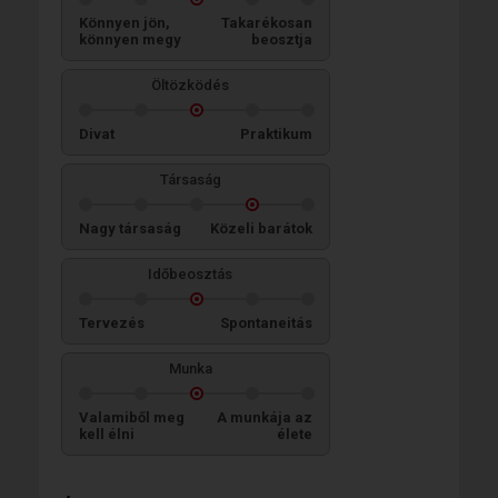
Könnyen jön,
Takarékosan
könnyen megy
beosztja
Öltözködés
Divat
Praktikum
Társaság
Nagy társaság
Közeli barátok
Időbeosztás
Tervezés
Spontaneitás
Munka
Valamiből meg
A munkája az
kell élni
élete