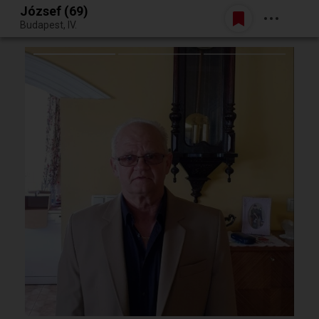
József (69)
Belépés
Budapest, IV.
Egy jó randiból bármi lehet.