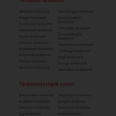
Tematikus társkereső
Állatbarát társkereső
Sorozatfüggő társkereső
Bringás társkereső
Színházkedvelő
társkereső
Ezermester társkereső
Táncoslábú társkereső
Filmkedvelő társkereső
Társasjátékozós
Gamer társkereső
társkereső
Humoros társkereső
Vegetáriánus társkereső
Kertészkedő társkereső
Zenefüggő társkereső
Könyvmoly társkereső
Elvált társkeresők
Motoros társkereső
Özvegy társkeresők
Spirituális társkereső
Gyermekes társkeresők
Társkeresés régiók szerint
Békéscsabai társkereső
Salgótarjáni társkereső
Budapesti társkereső
Szegedi társkereső
Debreceni társkereső
Szekszárdi társkereső
Egri társkereső
Székesfehérvári