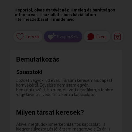
#
sportol, olvas és tévét néz
#
meleg és barátságos
otthona van
#
háziállat: nincs háziállatom
#
természetbarát
#
mindenevő
Tetszik
Üzenj
SzuperSzív
Bemutatkozás
Sziasztok!
József vagyok, 63 éves. Társam keresem Budapest
környékéről. Egyelőre nem írtam egyéni
bemutatkozást. Ha megtetszett a profilom, s többre
vagy kíváncsi, vedd fel velem a kapcsolatot!
Milyen társat keresek?
Akivel megtudok ismerkedni,tartós kapcsolat. , s
kiegyensúlyozott,és jól érzem magam,vele.És én is