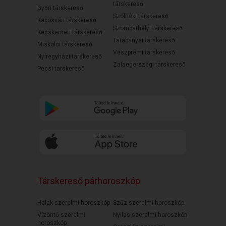
társkereső
Győri társkereső
Szolnoki társkereső
Kaposvári társkereső
Szombathelyi társkereső
Kecskeméti társkereső
Tatabányai társkereső
Miskolci társkereső
Veszprémi társkereső
Nyíregyházi társkereső
Zalaegerszegi társkereső
Pécsi társkereső
Társkereső párhoroszkóp
Halak szerelmi horoszkóp
Szűz szerelmi horoszkóp
Vízöntő szerelmi
Nyilas szerelmi horoszkóp
horoszkóp