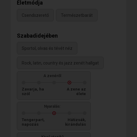
Életmódja
Csendszerető
Természetbarát
Szabadidejében
Sportol, olvas és tévét néz
Rock, latin, country és jazz zenét hallgat
A zenéről
Zavarja, ha
A zene az
szól
élete
Nyaralás:
Tengerpart,
Hátizsák,
napozás
kirándulás
Kivel utazik?