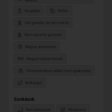
lakatos)
Nyugdíjas
Nőtlen
Van gyereke, de nem vele él
Nem szeretne gyereket
Magyar anyanyelvű
Magyar nyelven beszél
Római katolikus vallású (nem gyakorolja)
Ikrek jegyű
Szokások
Nem dohányzik
Mindenevő