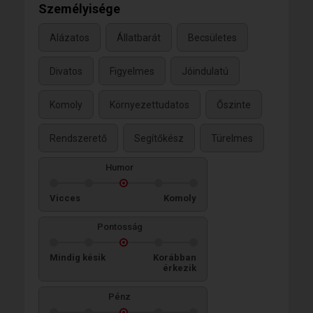
Személyisége
Alázatos
Állatbarát
Becsületes
Divatos
Figyelmes
Jóindulatú
Komoly
Környezettudatos
Őszinte
Rendszerető
Segítőkész
Türelmes
Humor
Vicces
Komoly
Pontosság
Mindig késik
Korábban
érkezik
Pénz