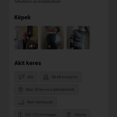
felkeltsém az érdekllödését.
Képek
3
Akit keres
Nőt
58-68 év között
Max. 50 km-re a lakhelyemtől
Nem dohányzik
153-173 cm magas
Vékony