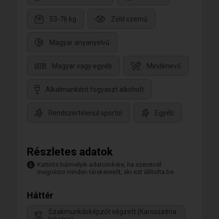
53-76 kg
Zöld szemű
Magyar anyanyelvű
Magyar vagy egyéb
Mindenevő
Alkalmanként fogyaszt alkoholt
Rendszertelenül sportol
Egyéb
Részletes adatok
Kattints bármelyik adatcímkére, ha szeretnél
megnézni minden társkeresőt, aki ezt állította be.
Háttér
Szakmunkásképzőt végzett (Karosszéria