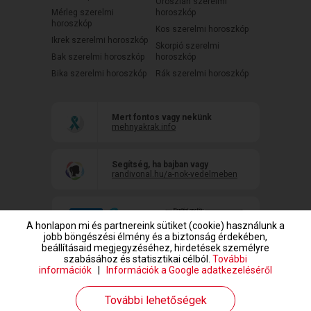
Oroszlán szerelmi
Mérleg szerelmi
horoszkóp
horoszkóp
Kos szerelmi horoszkóp
Ikrek szerelmi horoszkóp
Skorpió szerelmi
Bak szerelmi horoszkóp
horoszkóp
Bika szerelmi horoszkóp
Rák szerelmi horoszkóp
Mert fontos vagy nekünk
mehnyakrak.info
Segítség, ha bajban vagy
randivonal.hu/a-nok-vedelmeben
A honlapon mi és partnereink sütiket (cookie) használunk a
jobb böngészési élmény és a biztonság érdekében,
beállításaid megjegyzéséhez, hirdetések személyre
szabásához és statisztikai célból.
További
információk
|
Információk a Google adatkezeléséről
www.randivonal.hu © Copyright 1999-2026 Dating Central Europe Zrt.
További lehetőségek