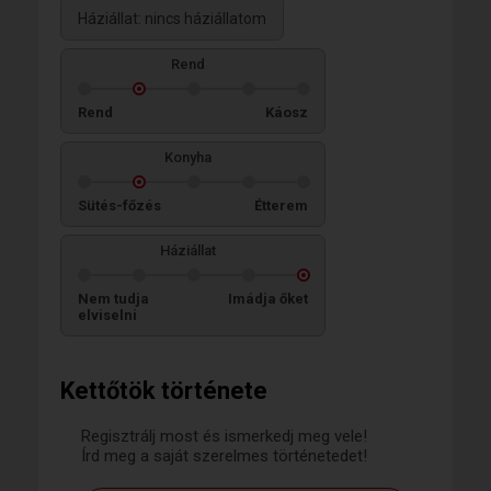
Háziállat: nincs háziállatom
Rend
Rend
Káosz
Konyha
Sütés-főzés
Étterem
Háziállat
Nem tudja
Imádja őket
elviselni
Kettőtök története
Regisztrálj most és ismerkedj meg vele!
Írd meg a saját szerelmes történetedet!