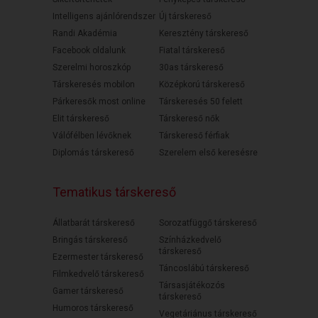
Intelligens ajánlórendszer
Új társkereső
Randi Akadémia
Keresztény társkereső
Facebook oldalunk
Fiatal társkereső
Szerelmi horoszkóp
30as társkereső
Társkeresés mobilon
Középkorú társkereső
Párkeresők most online
Társkeresés 50 felett
Elit társkereső
Társkereső nők
Válófélben lévőknek
Társkereső férfiak
Diplomás társkereső
Szerelem első keresésre
Tematikus társkereső
Állatbarát társkereső
Sorozatfüggő társkereső
Bringás társkereső
Színházkedvelő
társkereső
Ezermester társkereső
Táncoslábú társkereső
Filmkedvelő társkereső
Társasjátékozós
Gamer társkereső
társkereső
Humoros társkereső
Vegetáriánus társkereső