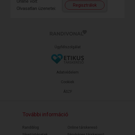
Online volt:
Regisztrálok
Olvasatlan üzenetei:
Ügyfélszolgálat
Adatvédelem
Cookiek
ÁSZF
További információ
Randiblog
Online társkereső
Sikertörténetek
Fényképes társkereső