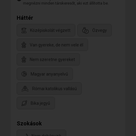
megnézni minden társkeresőt, aki ezt állította be.
Háttér
Középiskolát végzett
Özvegy
Van gyereke, de nem vele él
Nem szeretne gyereket
Magyar anyanyelvű
Római katolikus vallású
Bika jegyű
Szokások