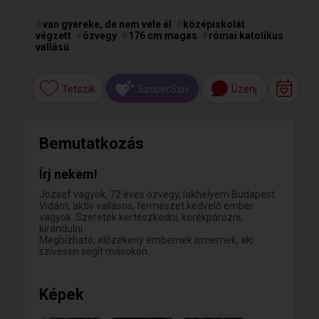
#
van gyereke, de nem vele él
#
középiskolát
végzett
#
özvegy
#
176 cm magas
#
római katolikus
vallású
Tetszik
Üzenj
SzuperSzív
Bemutatkozás
Írj nekem!
József vagyok, 72 éves özvegy, lakhelyem Budapest.
Vidám, aktív vallásos, természet kedvelő ember
vagyok. Szeretek kertészkedni, kerékpározni,
kirándulni.
Megbízható, előzékeny embernek ismernek, aki
szívesen segít másokon.
Képek