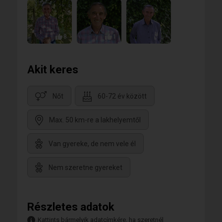
8
1
Akit keres
Nőt
60-72 év között
Max. 50 km-re a lakhelyemtől
Van gyereke, de nem vele él
Nem szeretne gyereket
Részletes adatok
Kattints bármelyik adatcímkére, ha szeretnél