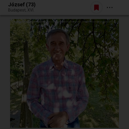
József (73)
Belépés
Budapest, XVI.
Egy jó randiból bármi lehet.