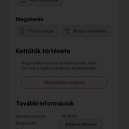
Nem dohányzik
Megjelenés
176 cm magas
Átlagos testalkatú
Kettőtök története
Regisztrálj most és ismerkedj meg vele!
Írd meg a saját szerelmes történetedet!
Megtalálom a párom
További információk
Randiazonosító:
4818493
Regisztrált:
Belépve láthatod