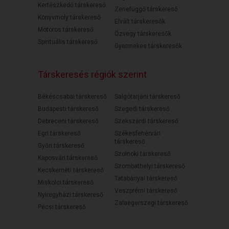
Kertészkedő társkereső
Zenefüggő társkereső
Könyvmoly társkereső
Elvált társkeresők
Motoros társkereső
Özvegy társkeresők
Spirituális társkereső
Gyermekes társkeresők
Társkeresés régiók szerint
Békéscsabai társkereső
Salgótarjáni társkereső
Budapesti társkereső
Szegedi társkereső
Debreceni társkereső
Szekszárdi társkereső
Egri társkereső
Székesfehérvári
társkereső
Győri társkereső
Szolnoki társkereső
Kaposvári társkereső
Szombathelyi társkereső
Kecskeméti társkereső
Tatabányai társkereső
Miskolci társkereső
Veszprémi társkereső
Nyíregyházi társkereső
Zalaegerszegi társkereső
Pécsi társkereső