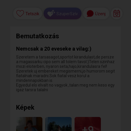
Tetszik
Üzenj
SzuperSzív
Bemutatkozás
Nemcsak a 20 eveseke a vilag:)
Szeretem a tarsasagot,sportot kirandulast,de persze
a magassarku cipo sem all tolem tavol:)Telen szinhaz
mozi eloterben, nyaron seta,hajo,kirandulasra fel!
Szeretek uj embereket megismerni,jo humorom segit
fiatalnak maradni.Sok fiatal vesz korul a
mindennapokban is.
Egyedul elo elvalt no vagyok ,talan meg nem keso egy
igaz tarsra talalni
Képek
+9