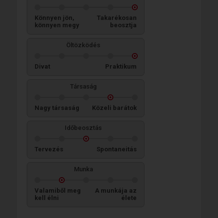
Könnyen jön,
Takarékosan
könnyen megy
beosztja
Öltözködés
Divat
Praktikum
Társaság
Nagy társaság
Közeli barátok
Időbeosztás
Tervezés
Spontaneitás
Munka
Valamiből meg
A munkája az
kell élni
élete