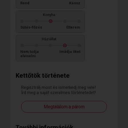
Rend
Káosz
Konyha
Sütés-főzés
Étterem
Háziállat
Nem tudja
Imádja őket
elviselni
Kettőtök története
Regisztrálj most és ismerkedj meg vele!
Írd meg a saját szerelmes történetedet!
Megtalálom a párom
További információk