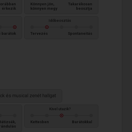
orábban
Könnyen jön,
Takarékosan
érkezik
könnyen megy
beosztja
Időbeosztás
i barátok
Tervezés
Spontaneitás
ck és musical zenét hallgat
Kivel utazik?
Hátizsák,
Kettesben
Barátokkal
rándulás