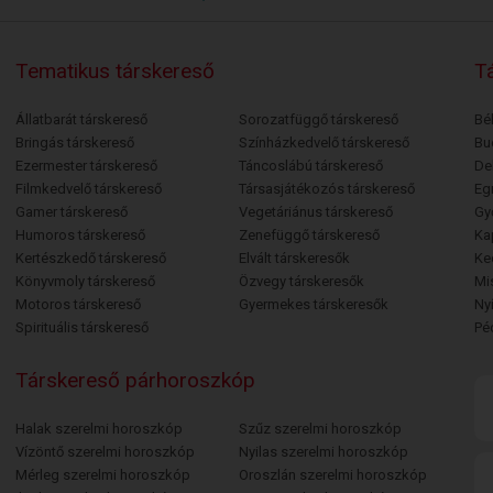
Tematikus társkereső
Tá
Állatbarát társkereső
Sorozatfüggő társkereső
Bé
Bringás társkereső
Színházkedvelő társkereső
Bu
Ezermester társkereső
Táncoslábú társkereső
De
Filmkedvelő társkereső
Társasjátékozós társkereső
Egr
Gamer társkereső
Vegetáriánus társkereső
Gy
Humoros társkereső
Zenefüggő társkereső
Ka
Kertészkedő társkereső
Elvált társkeresők
Ke
Könyvmoly társkereső
Özvegy társkeresők
Mi
Motoros társkereső
Gyermekes társkeresők
Ny
Spirituális társkereső
Pé
Társkereső párhoroszkóp
Halak szerelmi horoszkóp
Szűz szerelmi horoszkóp
Vízöntő szerelmi horoszkóp
Nyilas szerelmi horoszkóp
Mérleg szerelmi horoszkóp
Oroszlán szerelmi horoszkóp