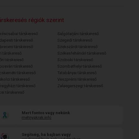
rskeresés régiók szerint
késcsabai társkereső
Salgótarjáni társkereső
dapesti társkereső
Szegedi társkereső
breceni társkereső
Szekszárdi társkereső
i társkereső
Székesfehérvári társkereső
őri társkereső
Szolnoki társkereső
posvári társkereső
Szombathelyi társkereső
cskeméti társkereső
Tatabányai társkereső
skolci társkereső
Veszprémi társkereső
íregyházi társkereső
Zalaegerszegi társkereső
csi társkereső
Mert fontos vagy nekünk
mehnyakrak.info
Segítség, ha bajban vagy