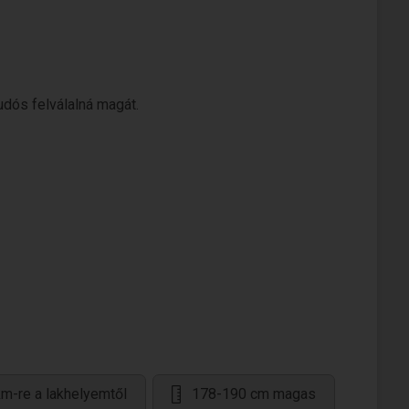
dós felválalná magát.
m-re a lakhelyemtől
178-190 cm magas