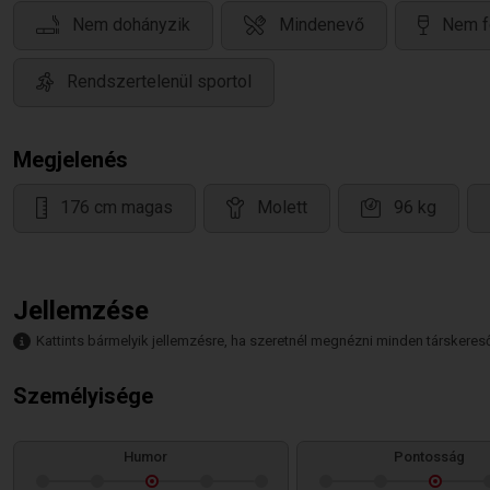
Nem dohányzik
Mindenevő
Nem f
Rendszertelenül sportol
Megjelenés
176 cm magas
Molett
96 kg
Jellemzése
Kattints bármelyik jellemzésre, ha szeretnél megnézni minden társkeresőt,
Személyisége
Humor
Pontosság