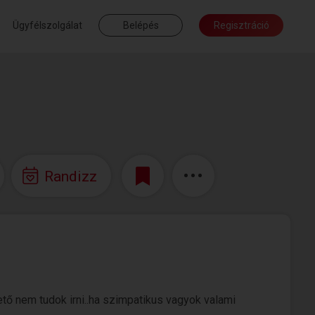
Ügyfélszolgálat
Belépés
Regisztráció
Randizz
ető nem tudok irni..ha szimpatikus vagyok valami