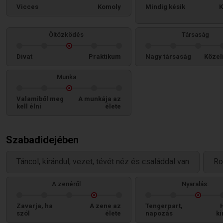
Vicces
Komoly
Mindig késik
K
Öltözködés
Társaság
Divat
Praktikum
Nagy társaság
Közel
Munka
Valamiből meg
A munkája az
kell élni
élete
Szabadidejében
Táncol, kirándul, vezet, tévét néz és családdal van
Ro
A zenéről
Nyaralás:
Zavarja, ha
A zene az
Tengerpart,
szól
élete
napozás
ki