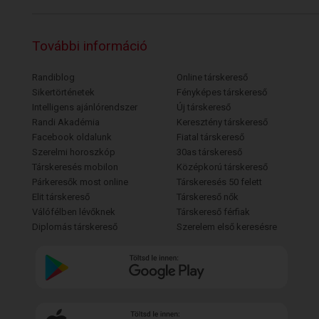
További információ
Randiblog
Online társkereső
Sikertörténetek
Fényképes társkereső
Intelligens ajánlórendszer
Új társkereső
Randi Akadémia
Keresztény társkereső
Facebook oldalunk
Fiatal társkereső
Szerelmi horoszkóp
30as társkereső
Társkeresés mobilon
Középkorú társkereső
Párkeresők most online
Társkeresés 50 felett
Elit társkereső
Társkereső nők
Válófélben lévőknek
Társkereső férfiak
Diplomás társkereső
Szerelem első keresésre