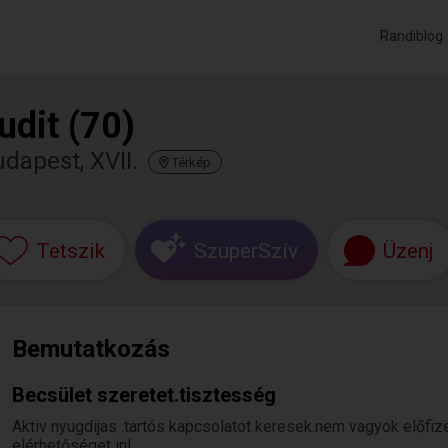
Randiblog
udit (70)
dapest, XVII.
Térkép
Tetszik
SzuperSzív
Üzenj
Bemutatkozás
Becsület szeretet.tisztesség
Aktiv nyugdijas .tartós kapcsolatot keresek.nem vagyok előfiz
elérhetőséget irj!