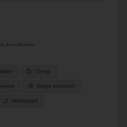
 aki ezt állította be.
gdíjas
Özvegy
yereket
Magyar anyanyelvű
Mérleg jegyű