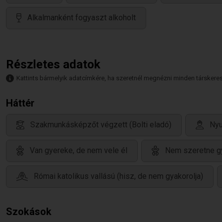
Alkalmanként fogyaszt alkoholt
Részletes adatok
Kattints bármelyik adatcímkére, ha szeretnél megnézni minden társkeresőt,
Háttér
Szakmunkásképzőt végzett (Bolti eladó)
Nyu
Van gyereke, de nem vele él
Nem szeretne g
Római katolikus vallású (hisz, de nem gyakorolja)
Szokások