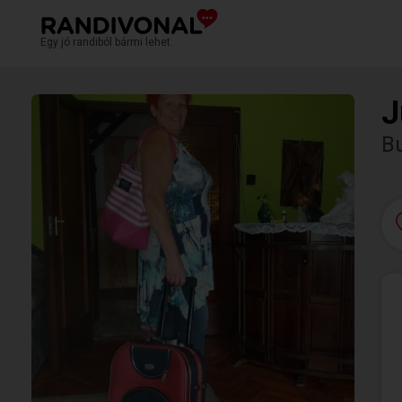
Egy jó randiból bármi lehet.
J
Bu