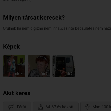
Milyen társat keresek?
Örülnék ha nem cigizne nem inna..őszinte becsületes.nem hazu
Képek
14
5
5
Akit keres
Férfit
64-67 év között
Max. 100 k