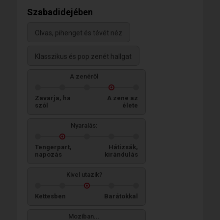
Szabadidejében
Olvas, pihenget és tévét néz
Klasszikus és pop zenét hallgat
A zenéről
Zavarja, ha
A zene az
szól
élete
Nyaralás:
Tengerpart,
Hátizsák,
napozás
kirándulás
Kivel utazik?
Kettesben
Barátokkal
Moziban...