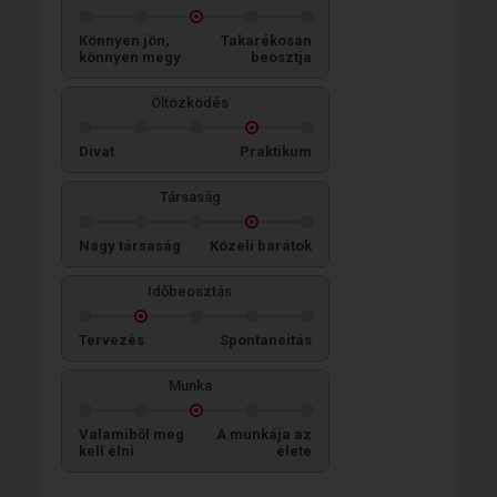
Könnyen jön,
Takarékosan
könnyen megy
beosztja
Öltözködés
Divat
Praktikum
Társaság
Nagy társaság
Közeli barátok
Időbeosztás
Tervezés
Spontaneitás
Munka
Valamiből meg
A munkája az
kell élni
élete