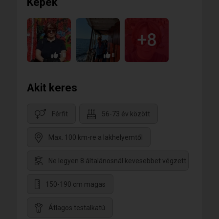
Képek
+8
18
8
Akit keres
Férfit
56-73 év között
Max. 100 km-re a lakhelyemtől
Ne legyen 8 általánosnál kevesebbet végzett
150-190 cm magas
Átlagos testalkatú