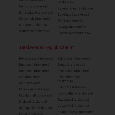
Gamer társkereső
társkereső
Humoros társkereső
Vegetáriánus társkereső
Kertészkedő társkereső
Zenefüggő társkereső
Könyvmoly társkereső
Elvált társkeresők
Motoros társkereső
Özvegy társkeresők
Spirituális társkereső
Gyermekes társkeresők
Társkeresés régiók szerint
Békéscsabai társkereső
Salgótarjáni társkereső
Budapesti társkereső
Szegedi társkereső
Debreceni társkereső
Szekszárdi társkereső
Egri társkereső
Székesfehérvári
társkereső
Győri társkereső
Szolnoki társkereső
Kaposvári társkereső
Szombathelyi társkereső
Kecskeméti társkereső
Tatabányai társkereső
Miskolci társkereső
Veszprémi társkereső
Nyíregyházi társkereső
Zalaegerszegi társkereső
Pécsi társkereső