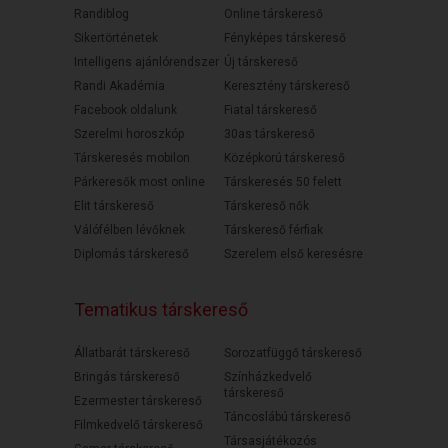
Randiblog
Online társkereső
Sikertörténetek
Fényképes társkereső
Intelligens ajánlórendszer
Új társkereső
Randi Akadémia
Keresztény társkereső
Facebook oldalunk
Fiatal társkereső
Szerelmi horoszkóp
30as társkereső
Társkeresés mobilon
Középkorú társkereső
Párkeresők most online
Társkeresés 50 felett
Elit társkereső
Társkereső nők
Válófélben lévőknek
Társkereső férfiak
Diplomás társkereső
Szerelem első keresésre
Tematikus társkereső
Állatbarát társkereső
Sorozatfüggő társkereső
Bringás társkereső
Színházkedvelő
társkereső
Ezermester társkereső
Táncoslábú társkereső
Filmkedvelő társkereső
Társasjátékozós