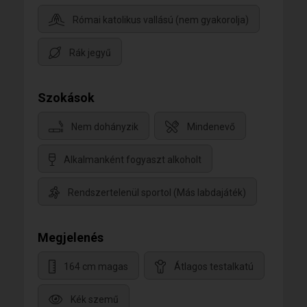
Római katolikus vallású (nem gyakorolja)
Rák jegyű
Szokások
Nem dohányzik
Mindenevő
Alkalmanként fogyaszt alkoholt
Rendszertelenül sportol (Más labdajáték)
Megjelenés
164 cm magas
Átlagos testalkatú
Kék szemű