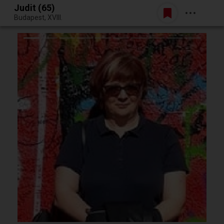
Judit (65)
Belépés
Budapest, XVIII.
Egy jó randiból bármi lehet.