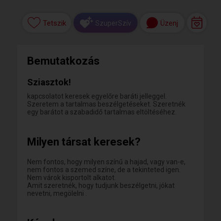
Tetszik
Üzenj
SzuperSzív
Bemutatkozás
Sziasztok!
kapcsolatot keresek egyelőre baráti jelleggel.
Szeretem a tartalmas beszélgetéseket. Szeretnék
egy barátot a szabadidő tartalmas eltöltéséhez.
Milyen társat keresek?
Nem fontos, hogy milyen színű a hajad, vagy van-e,
nem fontos a szemed színe, de a tekinteted igen.
Nem várok kisportolt alkatot.
Amit szeretnék, hogy tudjunk beszélgetni, jókat
nevetni, megölelni .