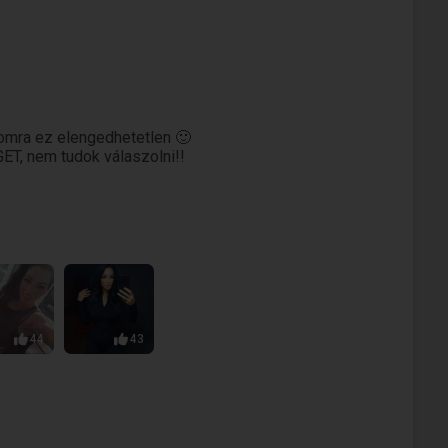
momra ez elengedhetetlen 🙂
 nem tudok válaszolni!!
44
43