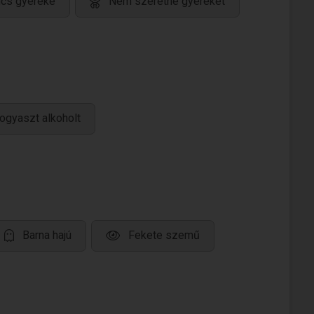
ncs gyereke
Nem szeretne gyereket
ogyaszt alkoholt
Barna hajú
Fekete szemű