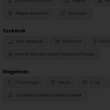
Középiskolát végzett
Hajadon
Ni
Magyar anyanyelvű
Szűz jegyű
Szokások
Nem dohányzik
Mindenevő
Nem f
Hetente többször sportol (Testépítés/fitnesz)
Megjelenés
175 cm magas
Vékony
61 kg
Tetoválásai: kisebb tetoválásai vannak