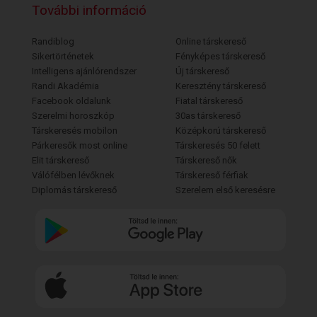
További információ
Randiblog
Online társkereső
Sikertörténetek
Fényképes társkereső
Intelligens ajánlórendszer
Új társkereső
Randi Akadémia
Keresztény társkereső
Facebook oldalunk
Fiatal társkereső
Szerelmi horoszkóp
30as társkereső
Társkeresés mobilon
Középkorú társkereső
Párkeresők most online
Társkeresés 50 felett
Elit társkereső
Társkereső nők
Válófélben lévőknek
Társkereső férfiak
Diplomás társkereső
Szerelem első keresésre