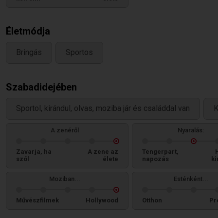
Életmódja
Bringás
Sportos
Szabadidejében
Sportol, kirándul, olvas, moziba jár és családdal van
K
A zenéről
Nyaralás:
Zavarja, ha
A zene az
Tengerpart,
szól
élete
napozás
ki
Moziban...
Esténként...
Művészfilmek
Hollywood
Otthon
Pr