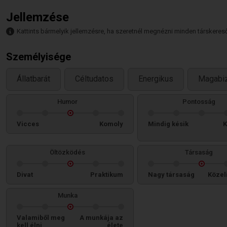
Jellemzése
Kattints bármelyik jellemzésre, ha szeretnél megnézni minden társkeresőt,
Személyisége
Állatbarát
Céltudatos
Energikus
Magabi
Humor
Pontosság
Vicces
Komoly
Mindig késik
K
Öltözködés
Társaság
Divat
Praktikum
Nagy társaság
Közel
Munka
Valamiből meg
A munkája az
kell élni
élete