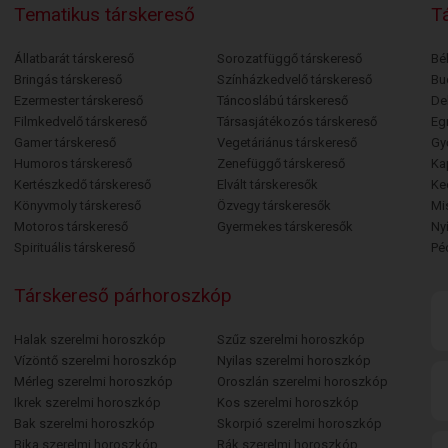
Tematikus társkereső
Tá
Állatbarát társkereső
Sorozatfüggő társkereső
Bé
Bringás társkereső
Színházkedvelő társkereső
Bu
Ezermester társkereső
Táncoslábú társkereső
De
Filmkedvelő társkereső
Társasjátékozós társkereső
Egr
Gamer társkereső
Vegetáriánus társkereső
Gy
Humoros társkereső
Zenefüggő társkereső
Ka
Kertészkedő társkereső
Elvált társkeresők
Ke
Könyvmoly társkereső
Özvegy társkeresők
Mi
Motoros társkereső
Gyermekes társkeresők
Ny
Spirituális társkereső
Pé
Társkereső párhoroszkóp
Halak szerelmi horoszkóp
Szűz szerelmi horoszkóp
Vízöntő szerelmi horoszkóp
Nyilas szerelmi horoszkóp
Mérleg szerelmi horoszkóp
Oroszlán szerelmi horoszkóp
Ikrek szerelmi horoszkóp
Kos szerelmi horoszkóp
Bak szerelmi horoszkóp
Skorpió szerelmi horoszkóp
Bika szerelmi horoszkóp
Rák szerelmi horoszkóp