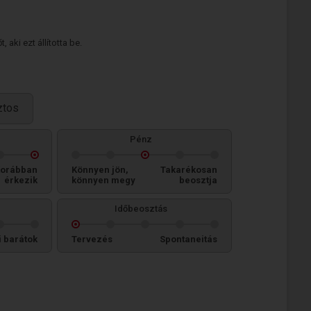
 aki ezt állította be.
ztos
Pénz
orábban
Könnyen jön,
Takarékosan
érkezik
könnyen megy
beosztja
Időbeosztás
i barátok
Tervezés
Spontaneitás