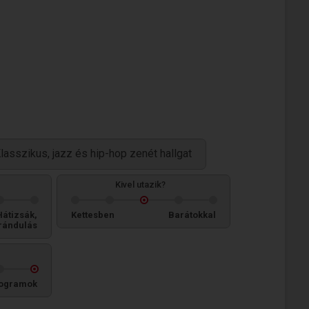
lasszikus, jazz és hip-hop zenét hallgat
Kivel utazik?
Hátizsák,
Kettesben
Barátokkal
rándulás
ogramok