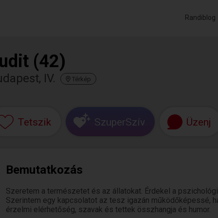
Randiblog
udit (42)
dapest, IV.
Térkép
Tetszik
SzuperSzív
Üzenj
Bemutatkozás
Szeretem a természetet és az állatokat. Érdekel a pszicholó
Szerintem egy kapcsolatot az tesz igazán működőképessé, h
érzelmi elérhetőség, szavak és tettek összhangja és humor.