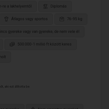
-re a lakhelyemtől
Diplomás
Átlagos vagy sportos
76-95 kg
incs gyereke vagy van gyereke, de nem vele él
500.000-1 millió ft között keres
holt
 aki ezt állította be.