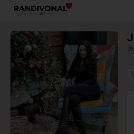
Egy jó randiból bármi lehet.
J
Bu