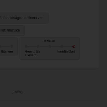
és barátságos otthona van
llat: macska
Háziállat
Étterem
Nem tudja
Imádja őket
elviselni
Cookiek