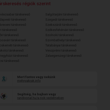
rskeresés régiók szerint
késcsabai társkereső
Salgótarjáni társkereső
dapesti társkereső
Szegedi társkereső
breceni társkereső
Szekszárdi társkereső
i társkereső
Székesfehérvári társkereső
őri társkereső
Szolnoki társkereső
posvári társkereső
Szombathelyi társkereső
cskeméti társkereső
Tatabányai társkereső
skolci társkereső
Veszprémi társkereső
íregyházi társkereső
Zalaegerszegi társkereső
csi társkereső
Mert fontos vagy nekünk
mehnyakrak.info
Segítség, ha bajban vagy
randivonal.hu/a-nok-vedelmeben