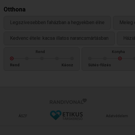
Otthona
Legszívesebben faházban a hegyekben élne
Meleg 
Kedvenc étele: kacsa illatos narancsmártásban
Háziá
Rend
Konyha
Rend
Káosz
Sütés-főzés
ÁSZF
Adatvédelem