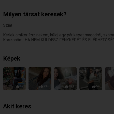
Milyen társat keresek?
Szia!
Kérlek amikor írsz nekem, küldj egy pár képet magadról, szá
Köszönöm! HA NEM KÜLDESZ FÉNYKÉPÉT ÉS ELÉRHETŐSÉGET,
Képek
87
99+
99+
54
Akit keres