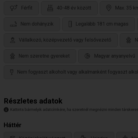
Férfit
40-48 év között
Max. 35 km
Nem dohányzik
Legalább 181 cm magas
Vállalkozó, középvezető vagy felsővezető
N
Nem szeretne gyereket
Magyar anyanyelvű
Nem fogyaszt alkoholt vagy alkalmanként fogyaszt alko
Részletes adatok
Kattints bármelyik adatcímkére, ha szeretnél megnézni minden társkeresőt,
Háttér