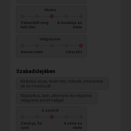
Munka
Valamiből meg
A munkája az
kell élni
élete
Világnézete
Konzervatív
Liberális
Szabadidejében
Kirándul, olvas, tévét néz, fekszik, étterembe
jár és moziba jár
Klasszikus, latin, alternativ és népzene,
világzene zenét hallgat
A zenéről
Zavarja, ha
A zene az
szól
élete