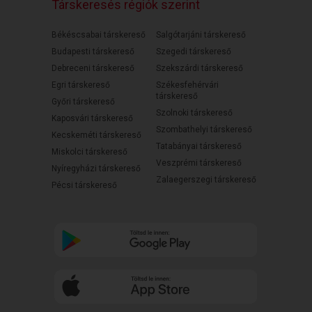
Társkeresés régiók szerint
Békéscsabai társkereső
Salgótarjáni társkereső
Budapesti társkereső
Szegedi társkereső
Debreceni társkereső
Szekszárdi társkereső
Egri társkereső
Székesfehérvári
társkereső
Győri társkereső
Szolnoki társkereső
Kaposvári társkereső
Szombathelyi társkereső
Kecskeméti társkereső
Tatabányai társkereső
Miskolci társkereső
Veszprémi társkereső
Nyíregyházi társkereső
Zalaegerszegi társkereső
Pécsi társkereső