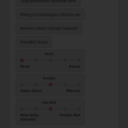
Legszívesebben városban élne
Meleg és barátságos otthona van
Kedvenc étele: harcsás halászlé
Háziállat: kutya
Rend
Rend
Káosz
Konyha
Sütés-főzés
Étterem
Háziállat
Nem tudja
Imádja őket
elviselni