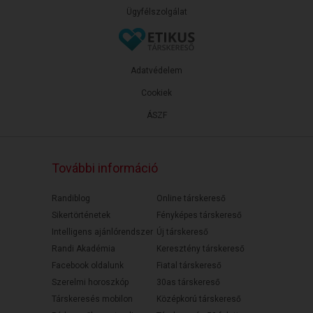
Ügyfélszolgálat
Adatvédelem
Cookiek
ÁSZF
További információ
Randiblog
Online társkereső
Sikertörténetek
Fényképes társkereső
Intelligens ajánlórendszer
Új társkereső
Randi Akadémia
Keresztény társkereső
Facebook oldalunk
Fiatal társkereső
Szerelmi horoszkóp
30as társkereső
Társkeresés mobilon
Középkorú társkereső