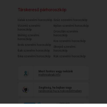
Társkereső párhoroszkóp
Halak szerelmi horoszkóp
Szűz szerelmi horoszkóp
Vízöntő szerelmi
Nyilas szerelmi horoszkóp
horoszkóp
Oroszlán szerelmi
Mérleg szerelmi
horoszkóp
horoszkóp
Kos szerelmi horoszkóp
Ikrek szerelmi horoszkóp
Skorpió szerelmi
Bak szerelmi horoszkóp
horoszkóp
Bika szerelmi horoszkóp
Rák szerelmi horoszkóp
Mert fontos vagy nekünk
mehnyakrak.info
Segítség, ha bajban vagy
randivonal.hu/a-nok-vedelmeben