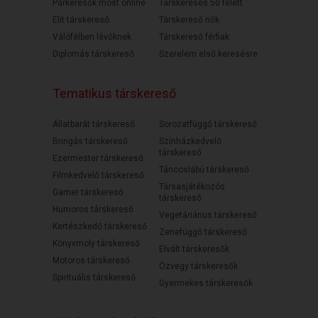
Párkeresők most online
Társkeresés 50 felett
Elit társkereső
Társkereső nők
Válófélben lévőknek
Társkereső férfiak
Diplomás társkereső
Szerelem első keresésre
Tematikus társkereső
Állatbarát társkereső
Sorozatfüggő társkereső
Bringás társkereső
Színházkedvelő
társkereső
Ezermester társkereső
Táncoslábú társkereső
Filmkedvelő társkereső
Társasjátékozós
Gamer társkereső
társkereső
Humoros társkereső
Vegetáriánus társkereső
Kertészkedő társkereső
Zenefüggő társkereső
Könyvmoly társkereső
Elvált társkeresők
Motoros társkereső
Özvegy társkeresők
Spirituális társkereső
Gyermekes társkeresők