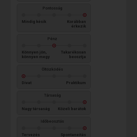
Pontosság
Mindig késik
Korábban
érkezik
Pénz
Könnyen jön,
Takarékosan
könnyen megy
beosztja
Öltözködés
Divat
Praktikum
Társaság
Nagy társaság
Közeli barátok
Időbeosztás
Tervezés
Spontaneitás