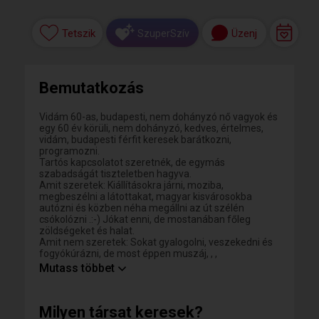
Tetszik
Üzenj
SzuperSzív
Bemutatkozás
Vidám 60-as, budapesti, nem dohányzó nő vagyok és
egy 60 év körüli, nem dohányzó, kedves, értelmes,
vidám, budapesti férfit keresek barátkozni,
programozni.
Tartós kapcsolatot szeretnék, de egymás
szabadságát tiszteletben hagyva.
Amit szeretek: Kiállításokra járni, moziba,
megbeszélni a látottakat, magyar kisvárosokba
autózni és közben néha megállni az út szélén
csókolózni .:-) Jókat enni, de mostanában főleg
zöldségeket és halat.
Amit nem szeretek: Sokat gyalogolni, veszekedni és
fogyókúrázni, de most éppen muszáj, , ,
Na ez egy kis szelet belőlem!
Mutass többet
Rólad mit lehet tudni?
Nincs előfizetésem, üzenetben ha írsz email-címet
arra tudok válaszolni...
Milyen társat keresek?