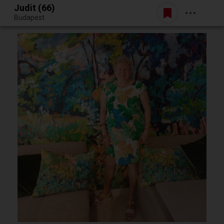
Judit (66)
Belépés
Budapest
Egy jó randiból bármi lehet.