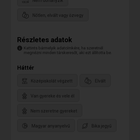
Nem dohányzik
Nőtlen, elvált vagy özvegy
Részletes adatok
Kattints bármelyik adatcímkére, ha szeretnél
megnézni minden társkeresőt, aki ezt állította be.
Háttér
Középiskolát végzett
Elvált
Van gyereke és vele él
Nem szeretne gyereket
Magyar anyanyelvű
Bika jegyű