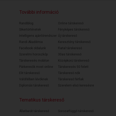
További információ
Randiblog
Online társkereső
Sikertörténetek
Fényképes társkereső
Intelligens ajánlórendszer
Új társkereső
Randi Akadémia
Keresztény társkereső
Facebook oldalunk
Fiatal társkereső
Szerelmi horoszkóp
30as társkereső
Társkeresés mobilon
Középkorú társkereső
Párkeresők most online
Társkeresés 50 felett
Elit társkereső
Társkereső nők
Válófélben lévőknek
Társkereső férfiak
Diplomás társkereső
Szerelem első keresésre
Tematikus társkereső
Állatbarát társkereső
Sorozatfüggő társkereső