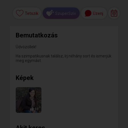
Tetszik
Üzenj
SzuperSzív
Bemutatkozás
Üdvözöllek!
Ha szimpatikusnak találsz, írj néhány sort és ismerjük
meg egymást.
Képek
68
Akit keres