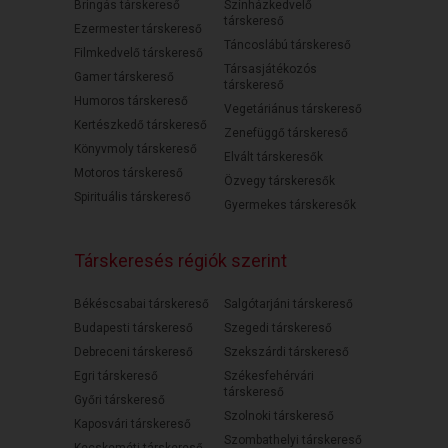
Bringás társkereső
Színházkedvelő
társkereső
Ezermester társkereső
Táncoslábú társkereső
Filmkedvelő társkereső
Társasjátékozós
Gamer társkereső
társkereső
Humoros társkereső
Vegetáriánus társkereső
Kertészkedő társkereső
Zenefüggő társkereső
Könyvmoly társkereső
Elvált társkeresők
Motoros társkereső
Özvegy társkeresők
Spirituális társkereső
Gyermekes társkeresők
Társkeresés régiók szerint
Békéscsabai társkereső
Salgótarjáni társkereső
Budapesti társkereső
Szegedi társkereső
Debreceni társkereső
Szekszárdi társkereső
Egri társkereső
Székesfehérvári
társkereső
Győri társkereső
Szolnoki társkereső
Kaposvári társkereső
Szombathelyi társkereső