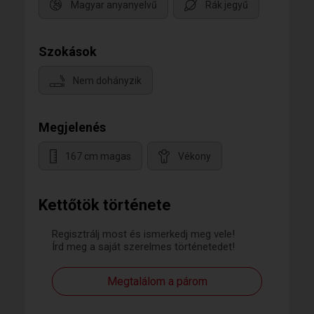
Magyar anyanyelvű
Rák jegyű
Szokások
Nem dohányzik
Megjelenés
167 cm magas
Vékony
Kettőtök története
Regisztrálj most és ismerkedj meg vele!
Írd meg a saját szerelmes történetedet!
Megtalálom a párom