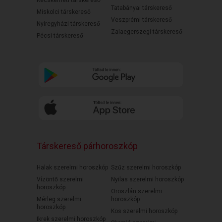
Kecskeméti társkereső
Tatabányai társkereső
Miskolci társkereső
Veszprémi társkereső
Nyíregyházi társkereső
Zalaegerszegi társkereső
Pécsi társkereső
Társkereső párhoroszkóp
Halak szerelmi horoszkóp
Szűz szerelmi horoszkóp
Vízöntő szerelmi
Nyilas szerelmi horoszkóp
horoszkóp
Oroszlán szerelmi
Mérleg szerelmi
horoszkóp
horoszkóp
Kos szerelmi horoszkóp
Ikrek szerelmi horoszkóp