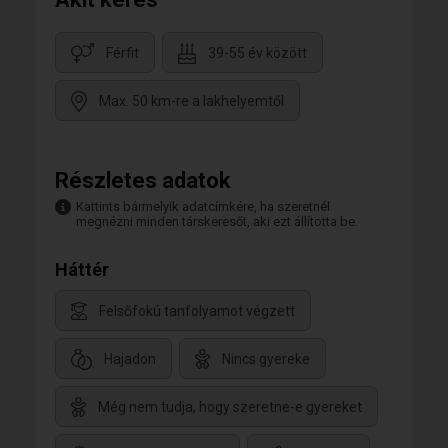
Férfit
39-55 év között
Max. 50 km-re a lakhelyemtől
Részletes adatok
Kattints bármelyik adatcímkére, ha szeretnél
megnézni minden társkeresőt, aki ezt állította be.
Háttér
Felsőfokú tanfolyamot végzett
Hajadon
Nincs gyereke
Még nem tudja, hogy szeretne-e gyereket