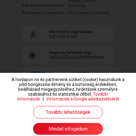
Skorpió szerelmi
Bak szerelmi horoszkóp
horoszkóp
Bika szerelmi horoszkóp
Rák szerelmi horoszkóp
Mert fontos vagy nekünk
mehnyakrak.info
Segítség, ha bajban vagy
randivonal.hu/a-nok-vedelmeben
A honlapon mi és partnereink sütiket (cookie) használunk a
jobb böngészési élmény és a biztonság érdekében,
beállításaid megjegyzéséhez, hirdetések személyre
szabásához és statisztikai célból.
További
információk
|
Információk a Google adatkezeléséről
www.randivonal.hu © Copyright 1999-2026 Dating Central Europe Zrt.
További lehetőségek
Mindet elfogadom