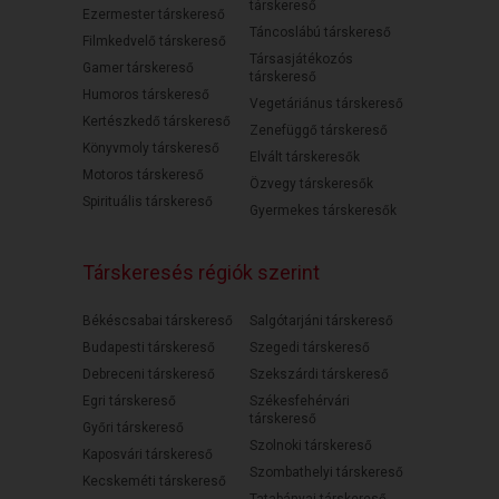
társkereső
Ezermester társkereső
Táncoslábú társkereső
Filmkedvelő társkereső
Társasjátékozós
Gamer társkereső
társkereső
Humoros társkereső
Vegetáriánus társkereső
Kertészkedő társkereső
Zenefüggő társkereső
Könyvmoly társkereső
Elvált társkeresők
Motoros társkereső
Özvegy társkeresők
Spirituális társkereső
Gyermekes társkeresők
Társkeresés régiók szerint
Békéscsabai társkereső
Salgótarjáni társkereső
Budapesti társkereső
Szegedi társkereső
Debreceni társkereső
Szekszárdi társkereső
Egri társkereső
Székesfehérvári
társkereső
Győri társkereső
Szolnoki társkereső
Kaposvári társkereső
Szombathelyi társkereső
Kecskeméti társkereső