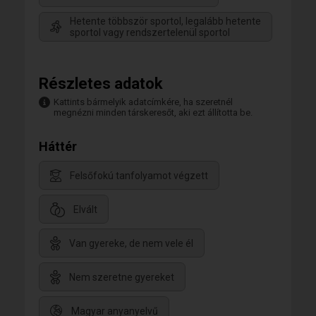
Hetente többször sportol, legalább hetente
sportol vagy rendszertelenül sportol
Részletes adatok
Kattints bármelyik adatcímkére, ha szeretnél
megnézni minden társkeresőt, aki ezt állította be.
Háttér
Felsőfokú tanfolyamot végzett
Elvált
Van gyereke, de nem vele él
Nem szeretne gyereket
Magyar anyanyelvű