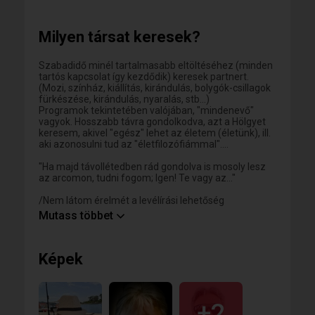
(amennyiben van hozzá partner)
Ami elengedhetetlenül fontos számomra, az a
Milyen társat keresek?
természetesség, őszinteség, tisztelet, és a
kommunikáció.
Szabadidő minél tartalmasabb eltöltéséhez (minden
tartós kapcsolat így kezdődik) keresek partnert.
(Mozi, színház, kiállítás, kirándulás, bolygók-csillagok
fürkészése, kirándulás, nyaralás, stb...)
Programok tekintetében valójában, "mindenevő"
vagyok. Hosszabb távra gondolkodva, azt a Hölgyet
keresem, akivel "egész" lehet az életem (életünk), ill.
aki azonosulni tud az "életfilozófiámmal"....
"Ha majd távollétedben rád gondolva is mosoly lesz
az arcomon, tudni fogom; Igen! Te vagy az..."
/Nem látom érelmét a levélírási lehetőség
korlátozásának! Szerintem sokan nem is tudják, hogy
Mutass többet
mit korlátoznak le! Elképzelhető, hogy egy apróságon
múlik, hogy megtaláld az "igazat"...
Próbáld ki!
Képek
VEDD LE A KORLÁTOZÁST!!!/
+2