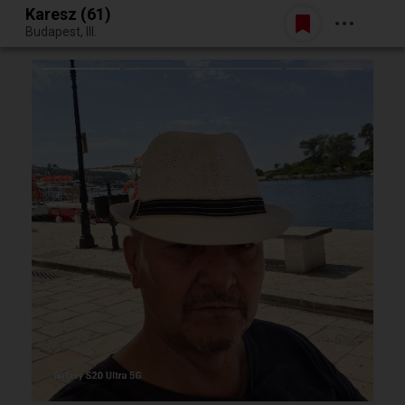
Karesz (61)
Belépés
Budapest, III.
Egy jó randiból bármi lehet.