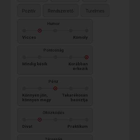
Pozitív
Rendszerető
Türelmes
Humor
Vicces
Komoly
Pontosság
Mindig késik
Korábban
érkezik
Pénz
Könnyen jön,
Takarékosan
könnyen megy
beosztja
Öltözködés
Divat
Praktikum
Társaság