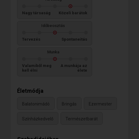
Nagy társaság
Közeli barátok
Időbeosztás
Tervezés
Spontaneitás
Munka
Valamiből meg
A munkája az
kell élni
élete
Életmódja
Balatonimádó
Bringás
Ezermester
Színházkedvelő
Természetbarát