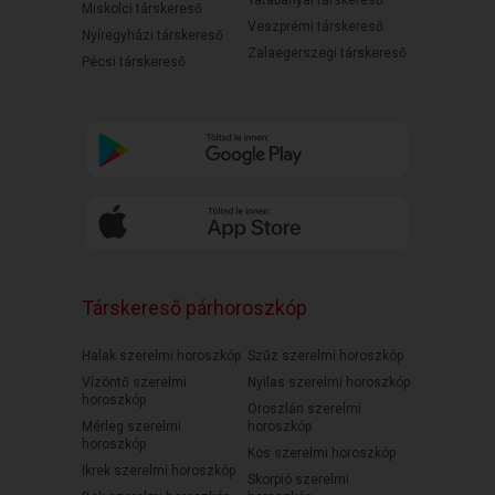
Tatabányai társkereső
Miskolci társkereső
Veszprémi társkereső
Nyíregyházi társkereső
Zalaegerszegi társkereső
Pécsi társkereső
Társkereső párhoroszkóp
Halak szerelmi horoszkóp
Szűz szerelmi horoszkóp
Vízöntő szerelmi
Nyilas szerelmi horoszkóp
horoszkóp
Oroszlán szerelmi
Mérleg szerelmi
horoszkóp
horoszkóp
Kos szerelmi horoszkóp
Ikrek szerelmi horoszkóp
Skorpió szerelmi