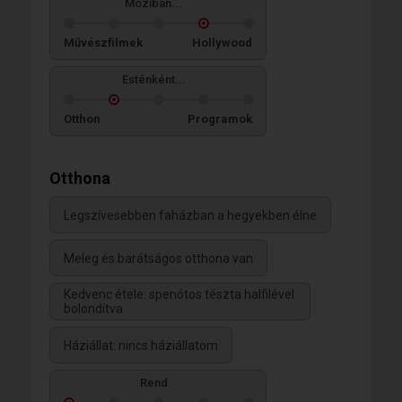
Moziban...
Művészfilmek
Hollywood
Esténként...
Otthon
Programok
Otthona
Legszívesebben faházban a hegyekben élne
Meleg és barátságos otthona van
Kedvenc étele: spenótos tészta halfilével
bolondítva
Háziállat: nincs háziállatom
Rend