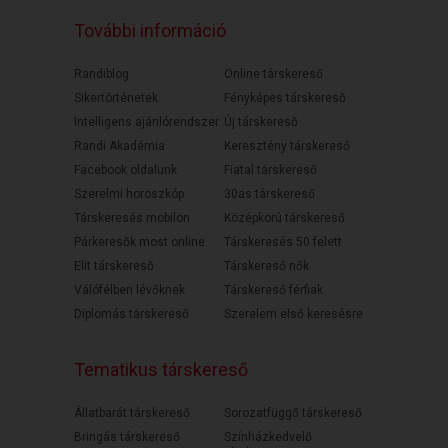
További információ
Randiblog
Online társkereső
Sikertörténetek
Fényképes társkereső
Intelligens ajánlórendszer
Új társkereső
Randi Akadémia
Keresztény társkereső
Facebook oldalunk
Fiatal társkereső
Szerelmi horoszkóp
30as társkereső
Társkeresés mobilon
Középkorú társkereső
Párkeresők most online
Társkeresés 50 felett
Elit társkereső
Társkereső nők
Válófélben lévőknek
Társkereső férfiak
Diplomás társkereső
Szerelem első keresésre
Tematikus társkereső
Állatbarát társkereső
Sorozatfüggő társkereső
Bringás társkereső
Színházkedvelő