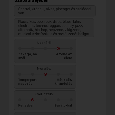
Szabadidejében
Sportol, kirándul, olvas, pihenget és családdal
van
Klasszikus, pop, rock, disco, blues, latin,
electronic, techno, reggae, country, jazz,
alternativ, hip-hop, népzene, világzene,
musical, szimfonikus és metál zenét hallgat
A zenéről
Zavarja, ha
A zene az
szól
élete
Nyaralás:
Tengerpart,
Hátizsák,
napozás
kirándulás
Kivel utazik?
Kettesben
Barátokkal