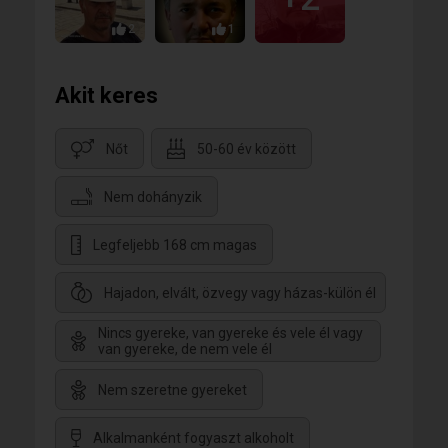
2
1
Akit keres
Nőt
50-60 év között
Nem dohányzik
Legfeljebb 168 cm magas
Hajadon, elvált, özvegy vagy házas-külön él
Nincs gyereke, van gyereke és vele él vagy
van gyereke, de nem vele él
Nem szeretne gyereket
Alkalmanként fogyaszt alkoholt