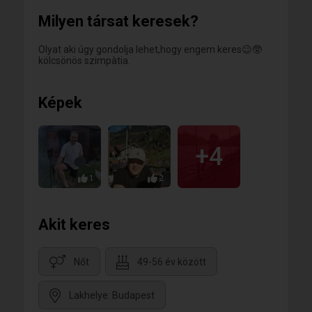
Milyen társat keresek?
Olyat aki úgy gondolja lehet,hogy engem keres😉🥸
kölcsönös szimpàtia.
Képek
+4
1
2
Akit keres
Nőt
49-56 év között
Lakhelye: Budapest