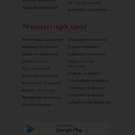
Motoros társkereső
Özvegy társkeresők
Spirituális társkereső
Gyermekes társkeresők
Társkeresés régiók szerint
Békéscsabai társkereső
Salgótarjáni társkereső
Budapesti társkereső
Szegedi társkereső
Debreceni társkereső
Szekszárdi társkereső
Egri társkereső
Székesfehérvári
társkereső
Győri társkereső
Szolnoki társkereső
Kaposvári társkereső
Szombathelyi társkereső
Kecskeméti társkereső
Tatabányai társkereső
Miskolci társkereső
Veszprémi társkereső
Nyíregyházi társkereső
Zalaegerszegi társkereső
Pécsi társkereső