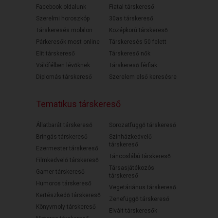
Facebook oldalunk
Fiatal társkereső
Szerelmi horoszkóp
30as társkereső
Társkeresés mobilon
Középkorú társkereső
Párkeresők most online
Társkeresés 50 felett
Elit társkereső
Társkereső nők
Válófélben lévőknek
Társkereső férfiak
Diplomás társkereső
Szerelem első keresésre
Tematikus társkereső
Állatbarát társkereső
Sorozatfüggő társkereső
Bringás társkereső
Színházkedvelő
társkereső
Ezermester társkereső
Táncoslábú társkereső
Filmkedvelő társkereső
Társasjátékozós
Gamer társkereső
társkereső
Humoros társkereső
Vegetáriánus társkereső
Kertészkedő társkereső
Zenefüggő társkereső
Könyvmoly társkereső
Elvált társkeresők