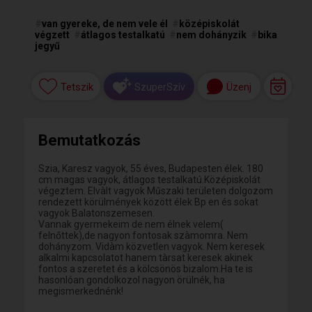
#
van gyereke, de nem vele él
#
középiskolát
végzett
#
átlagos testalkatú
#
nem dohányzik
#
bika
jegyű
Tetszik
Üzenj
SzuperSzív
Bemutatkozás
Szia, Karesz vagyok, 55 éves, Budapesten élek. 180
cm magas vagyok, átlagos testalkatú.Középiskolát
végeztem. Elvàlt vagyok Műszaki területen dolgozom
rendezett körülmények között élek Bp en és sokat
vagyok Balatonszemesen.
Vannak gyermekeim de nem élnek velem(
felnőttek),de nagyon fontosak szàmomra. Nem
dohányzom. Vidàm közvetlen vagyok. Nem keresek
alkalmi kapcsolatot hanem tàrsat keresek akinek
fontos a szeretet és a kölcsönös bizalom.Ha te is
hasonlóan gondolkozol nagyon örülnék, ha
megismerkednénk!