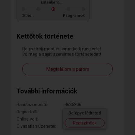
Esténként...
Otthon
Programok
Kettőtök története
Regisztrálj most és ismerkedj meg vele!
Írd meg a saját szerelmes történetedet!
Megtalálom a párom
További információk
Randiazonosító:
4635306
Regisztrált:
Belépve láthatod
Online volt:
Regisztrálok
Olvasatlan üzenetei: