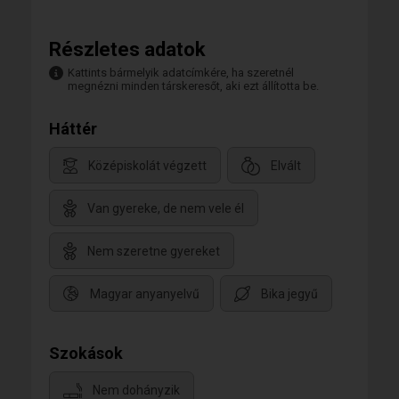
Részletes adatok
Kattints bármelyik adatcímkére, ha szeretnél
megnézni minden társkeresőt, aki ezt állította be.
Háttér
Középiskolát végzett
Elvált
Van gyereke, de nem vele él
Nem szeretne gyereket
Magyar anyanyelvű
Bika jegyű
Szokások
Nem dohányzik