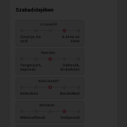
Szabadidejében
A zenéről
Zavarja, ha
A zene az
szól
élete
Nyaralás:
Tengerpart,
Hátizsák,
napozás
kirándulás
Kivel utazik?
Kettesben
Barátokkal
Moziban...
Művészfilmek
Hollywood