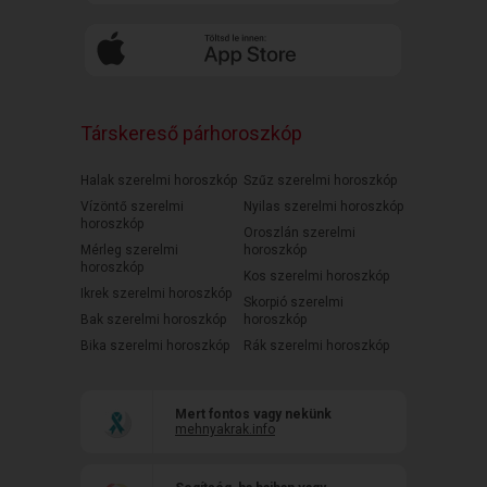
Társkereső párhoroszkóp
Halak szerelmi horoszkóp
Szűz szerelmi horoszkóp
Vízöntő szerelmi
Nyilas szerelmi horoszkóp
horoszkóp
Oroszlán szerelmi
Mérleg szerelmi
horoszkóp
horoszkóp
Kos szerelmi horoszkóp
Ikrek szerelmi horoszkóp
Skorpió szerelmi
Bak szerelmi horoszkóp
horoszkóp
Bika szerelmi horoszkóp
Rák szerelmi horoszkóp
Mert fontos vagy nekünk
mehnyakrak.info