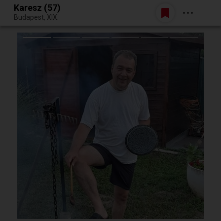
Karesz (57)
Belépés
Budapest, XIX.
Egy jó randiból bármi lehet.