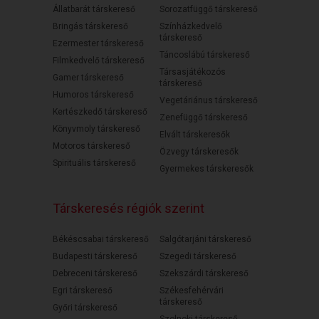
Állatbarát társkereső
Sorozatfüggő társkereső
Bringás társkereső
Színházkedvelő
társkereső
Ezermester társkereső
Táncoslábú társkereső
Filmkedvelő társkereső
Társasjátékozós
Gamer társkereső
társkereső
Humoros társkereső
Vegetáriánus társkereső
Kertészkedő társkereső
Zenefüggő társkereső
Könyvmoly társkereső
Elvált társkeresők
Motoros társkereső
Özvegy társkeresők
Spirituális társkereső
Gyermekes társkeresők
Társkeresés régiók szerint
Békéscsabai társkereső
Salgótarjáni társkereső
Budapesti társkereső
Szegedi társkereső
Debreceni társkereső
Szekszárdi társkereső
Egri társkereső
Székesfehérvári
társkereső
Győri társkereső