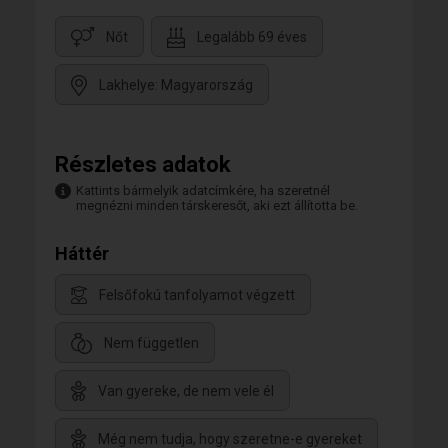
Nőt
Legalább 69 éves
Lakhelye: Magyarország
Részletes adatok
Kattints bármelyik adatcímkére, ha szeretnél
megnézni minden társkeresőt, aki ezt állította be.
Háttér
Felsőfokú tanfolyamot végzett
Nem független
Van gyereke, de nem vele él
Még nem tudja, hogy szeretne-e gyereket