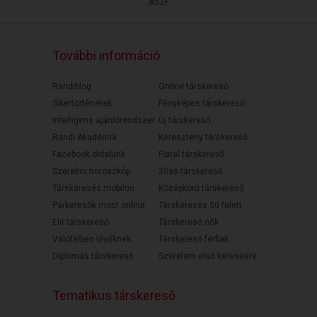
ÁSZF
További információ
Randiblog
Online társkereső
Sikertörténetek
Fényképes társkereső
Intelligens ajánlórendszer
Új társkereső
Randi Akadémia
Keresztény társkereső
Facebook oldalunk
Fiatal társkereső
Szerelmi horoszkóp
30as társkereső
Társkeresés mobilon
Középkorú társkereső
Párkeresők most online
Társkeresés 50 felett
Elit társkereső
Társkereső nők
Válófélben lévőknek
Társkereső férfiak
Diplomás társkereső
Szerelem első keresésre
Tematikus társkereső