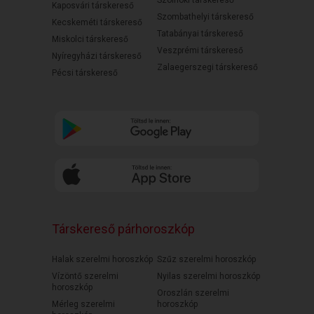
Szolnoki társkereső
Kaposvári társkereső
Szombathelyi társkereső
Kecskeméti társkereső
Tatabányai társkereső
Miskolci társkereső
Veszprémi társkereső
Nyíregyházi társkereső
Zalaegerszegi társkereső
Pécsi társkereső
Társkereső párhoroszkóp
Halak szerelmi horoszkóp
Szűz szerelmi horoszkóp
Vízöntő szerelmi
Nyilas szerelmi horoszkóp
horoszkóp
Oroszlán szerelmi
Mérleg szerelmi
horoszkóp