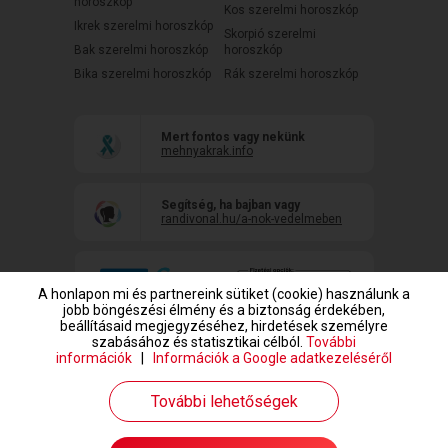
horoszkóp
Kos szerelmi horoszkóp
Ikrek szerelmi horoszkóp
Skorpió szerelmi
Bak szerelmi horoszkóp
horoszkóp
Bika szerelmi horoszkóp
Rák szerelmi horoszkóp
Mert fontos vagy nekünk
mehnyakrak.info
Segítség, ha bajban vagy
randivonal.hu/a-nok-vedelmeben
A honlapon mi és partnereink sütiket (cookie) használunk a
jobb böngészési élmény és a biztonság érdekében,
beállításaid megjegyzéséhez, hirdetések személyre
szabásához és statisztikai célból.
További
információk
|
Információk a Google adatkezeléséről
www.randivonal.hu © Copyright 1999-2026 Dating Central Europe Zrt.
További lehetőségek