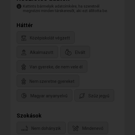
Kattints bármelyik adatcímkére, ha szeretnél
megnézni minden társkeresőt, aki ezt állította be.
Háttér
Középiskolát végzett
Alkalmazott
Elvált
Van gyereke, de nem vele él
Nem szeretne gyereket
Magyar anyanyelvű
Szűz jegyű
Szokások
Nem dohányzik
Mindenevő