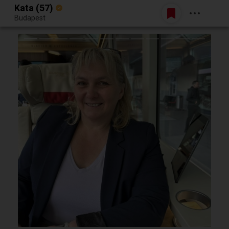
Kata (57)
Belépés
Budapest
Egy jó randiból bármi lehet.