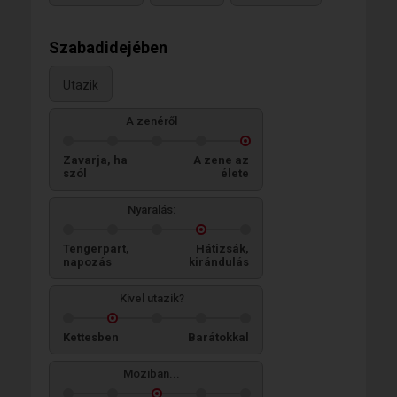
Szabadidejében
Utazik
A zenéről
Zavarja, ha
A zene az
szól
élete
Nyaralás:
Tengerpart,
Hátizsák,
napozás
kirándulás
Kivel utazik?
Kettesben
Barátokkal
Moziban...