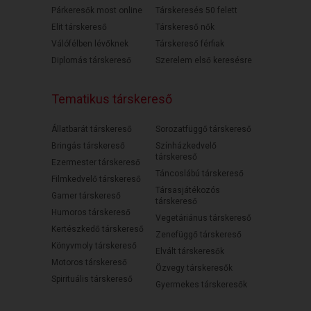
Párkeresők most online
Társkeresés 50 felett
Elit társkereső
Társkereső nők
Válófélben lévőknek
Társkereső férfiak
Diplomás társkereső
Szerelem első keresésre
Tematikus társkereső
Állatbarát társkereső
Sorozatfüggő társkereső
Bringás társkereső
Színházkedvelő
társkereső
Ezermester társkereső
Táncoslábú társkereső
Filmkedvelő társkereső
Társasjátékozós
Gamer társkereső
társkereső
Humoros társkereső
Vegetáriánus társkereső
Kertészkedő társkereső
Zenefüggő társkereső
Könyvmoly társkereső
Elvált társkeresők
Motoros társkereső
Özvegy társkeresők
Spirituális társkereső
Gyermekes társkeresők