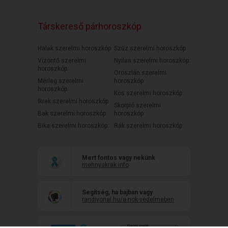
Társkereső párhoroszkóp
Halak szerelmi horoszkóp
Szűz szerelmi horoszkóp
Vízöntő szerelmi
Nyilas szerelmi horoszkóp
horoszkóp
Oroszlán szerelmi
Mérleg szerelmi
horoszkóp
horoszkóp
Kos szerelmi horoszkóp
Ikrek szerelmi horoszkóp
Skorpió szerelmi
Bak szerelmi horoszkóp
horoszkóp
Bika szerelmi horoszkóp
Rák szerelmi horoszkóp
Mert fontos vagy nekünk
mehnyakrak.info
Segítség, ha bajban vagy
randivonal.hu/a-nok-vedelmeben