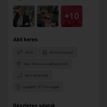
szívével tud szeretni akkor is, ha elfogyott a
lendületem és a hitem, akkor is, ha nehéz szeretni, ha
még önmagamat sem szeretem.
+10
33
8
Akit keres
Férfit
45-62 év között
Max. 50 km-re a lakhelyemtől
Nem dohányzik
Legalább 167 cm magas
Részletes adatok