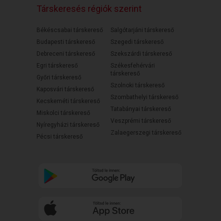
Társkeresés régiók szerint
Békéscsabai társkereső
Salgótarjáni társkereső
Budapesti társkereső
Szegedi társkereső
Debreceni társkereső
Szekszárdi társkereső
Egri társkereső
Székesfehérvári
társkereső
Győri társkereső
Szolnoki társkereső
Kaposvári társkereső
Szombathelyi társkereső
Kecskeméti társkereső
Tatabányai társkereső
Miskolci társkereső
Veszprémi társkereső
Nyíregyházi társkereső
Zalaegerszegi társkereső
Pécsi társkereső