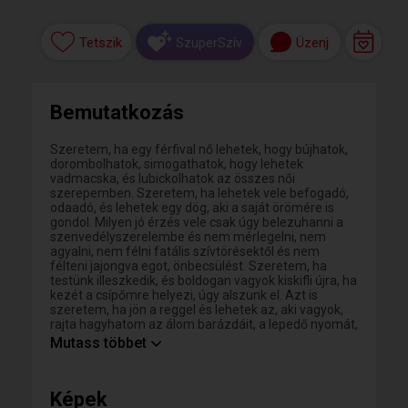
Tetszik
Üzenj
SzuperSzív
Bemutatkozás
Szeretem, ha egy férfival nő lehetek, hogy bújhatok,
dorombolhatok, simogathatok, hogy lehetek
vadmacska, és lubickolhatok az összes női
szerepemben. Szeretem, ha lehetek vele befogadó,
odaadó, és lehetek egy dög, aki a saját örömére is
gondol. Milyen jó érzés vele csak úgy belezuhanni a
szenvedélyszerelembe és nem mérlegelni, nem
agyalni, nem félni fatális szívtörésektől és nem
félteni jajongva egot, önbecsülést. Szeretem, ha
testünk illeszkedik, és boldogan vagyok kiskifli újra, ha
kezét a csípőmre helyezi, úgy alszunk el. Azt is
szeretem, ha jön a reggel és lehetek az, aki vagyok,
rajta hagyhatom az álom barázdáit, a lepedő nyomát,
az életem vonalait. Szeretem, ha egy férfi tenni,
Mutass többet
teremteni akar, ha nem passzív kanapéhuszár, és
megátalkodott, mindig befuccsoló álomgyáros, ha
nem támaszkodik, ha önmagának, és másoknak tett
Képek
ígéreteit betartja. Szeretem, amikor egy férfi teljes