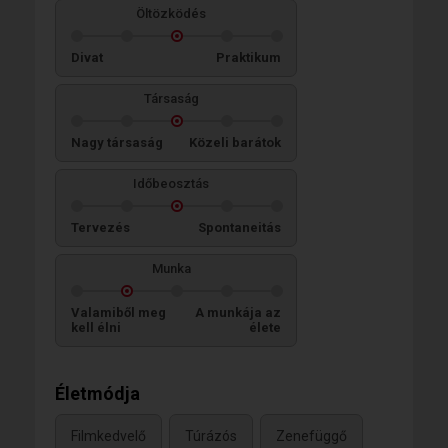
Öltözködés
Divat
Praktikum
Társaság
Nagy társaság
Közeli barátok
Időbeosztás
Tervezés
Spontaneitás
Munka
Valamiből meg
A munkája az
kell élni
élete
Életmódja
Filmkedvelő
Túrázós
Zenefüggő