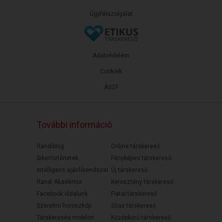
Ügyfélszolgálat
Adatvédelem
Cookiek
ÁSZF
További információ
Randiblog
Online társkereső
Sikertörténetek
Fényképes társkereső
Intelligens ajánlórendszer
Új társkereső
Randi Akadémia
Keresztény társkereső
Facebook oldalunk
Fiatal társkereső
Szerelmi horoszkóp
30as társkereső
Társkeresés mobilon
Középkorú társkereső