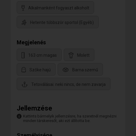
Alkalmanként fogyaszt alkoholt
Hetente többször sportol (Egyéb)
Megjelenés
163 cm magas
Molett
Szőke hajú
Barna szemű
Tetoválásai: neki nincs, de nem zavarja
Jellemzése
Kattints bármelyik jellemzésre, ha szeretnél megnézni
minden társkeresőt, aki ezt állította be.
Személyisége