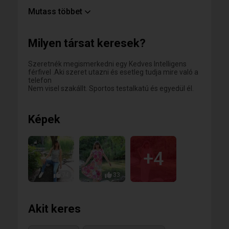
Ha szerinted a legjobb történetek egy kávéval vagy
Mutass többet
egy kirándulással kezdődnek ,és nem zavar ha néha
a kamera is bekapcsol akkor írj nekem-lehet,hogy
pont egy közös kaland vár ránk :)
Milyen társat keresek?
Szeretnék megismerkedni egy Kedves Intelligens
férfivel .Aki szeret utazni és esetleg tudja mire való a
telefon
Nem visel szakállt. Sportos testalkatú és egyedül él.
Képek
+4
74
33
Akit keres