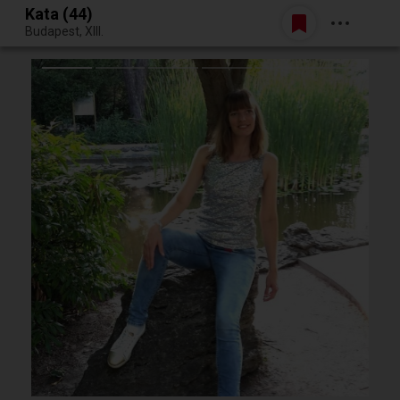
Kata (44)
Belépés
Budapest, XIII.
Egy jó randiból bármi lehet.