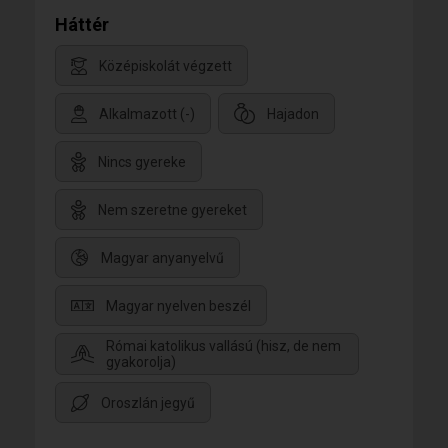
Háttér
Középiskolát végzett
Alkalmazott (-)
Hajadon
Nincs gyereke
Nem szeretne gyereket
Magyar anyanyelvű
Magyar nyelven beszél
Római katolikus vallású (hisz, de nem
gyakorolja)
Oroszlán jegyű