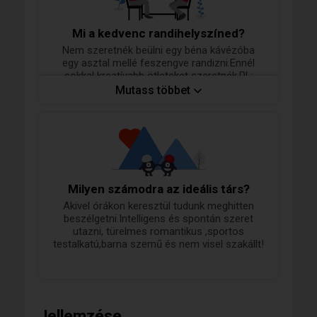
Mi a kedvenc randihelyszíned?
Nem szeretnék beülni egy béna kávézóba
egy asztal mellé feszengve randizni.Ennél
sokkal kreatívabb ötleteket szeretnék.PL:
Magyar Zene Háza,Fotózás egyik stúdióban
Mutass többet
és máris meglehet a különleges és laza randi
élmény :) Magyar Zene háza,
Milyen számodra az ideális társ?
Akivel órákon keresztül tudunk meghitten
beszélgetni.Intelligens és spontán szeret
utazni, türelmes romantikus ,sportos
testalkatú,barna szemű és nem visel szakállt!
Jellemzése