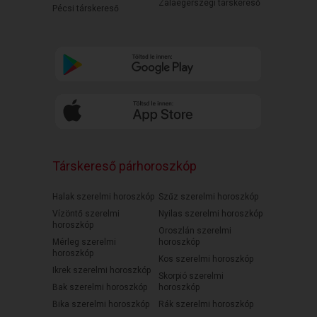
Zalaegerszegi társkereső
Pécsi társkereső
Társkereső párhoroszkóp
Halak szerelmi horoszkóp
Szűz szerelmi horoszkóp
Vízöntő szerelmi
Nyilas szerelmi horoszkóp
horoszkóp
Oroszlán szerelmi
Mérleg szerelmi
horoszkóp
horoszkóp
Kos szerelmi horoszkóp
Ikrek szerelmi horoszkóp
Skorpió szerelmi
Bak szerelmi horoszkóp
horoszkóp
Bika szerelmi horoszkóp
Rák szerelmi horoszkóp