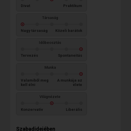
Divat
Praktikum
Társaság
Nagy társaság
Közeli barátok
Időbeosztás
Tervezés
Spontaneitás
Munka
Valamiből meg
A munkája az
kell élni
élete
Világnézete
Konzervatív
Liberális
Szabadidejében