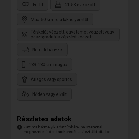
Férfit
41-53 év között
Max. 50 km-re a lakhelyemtől
Főiskolát végzett, egyetemet végzett vagy
posztgraduális képzést végzett
Nem dohányzik
139-180 cm magas
Átlagos vagy sportos
Nőtlen vagy elvált
Részletes adatok
Kattints bármelyik adatcímkére, ha szeretnél
megnézni minden társkeresőt, aki ezt állította be.