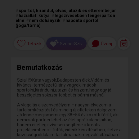
#
sportol, kirándul, olvas, utazik és étterembe jár
#
háziállat: kutya
#
legszívesebben tengerparton
élne
#
nem dohányzik
#
naponta sportol
(jóga/torna)
Tetszik
Üzenj
SzuperSzív
Bemutatkozás
Szia! 😊Kata vagyok,Budapesten élek.Vidám és
kíváncsi természetű lány vagyok.Imádok
sportolni,kirándulni,utazni és hiszem,hogy egy jó
beszélgetés sokszor többet ér bármi másnál.
A vlogolás a szenvedélyem – nagyon élvezem a
tartalomkészítést és mindig új ötleteken dolgozom.
Jó lenne megismerni egy 38–54 év közötti férfit, aki
nemcsak partner lehet az élet apró kalandjaiban,
hanem esetleg szívesen segítene a kreatív
projektjeimben is: fotók, videók készítésében, illetve a
közösségi oldalaim tartalmainak megvalósításában.