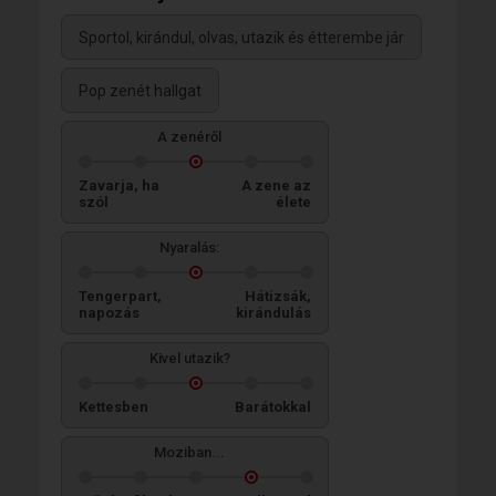
Sportol, kirándul, olvas, utazik és étterembe jár
Pop zenét hallgat
A zenéről
Zavarja, ha
A zene az
szól
élete
Nyaralás:
Tengerpart,
Hátizsák,
napozás
kirándulás
Kivel utazik?
Kettesben
Barátokkal
Moziban...