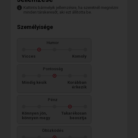
Kattints bármelyik jellemzésre, ha szeretnél megnézni
minden társkeresőt, aki ezt állította be.
Személyisége
Humor
Vicces
Komoly
Pontosság
Mindig késik
Korábban
érkezik
Pénz
Könnyen jön,
Takarékosan
könnyen megy
beosztja
Öltözködés