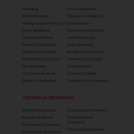
Randiblog
Online társkereső
Sikertörténetek
Fényképes társkereső
Intelligens ajánlórendszer
Új társkereső
Randi Akadémia
Keresztény társkereső
Facebook oldalunk
Fiatal társkereső
Szerelmi horoszkóp
30as társkereső
Társkeresés mobilon
Középkorú társkereső
Párkeresők most online
Társkeresés 50 felett
Elit társkereső
Társkereső nők
Válófélben lévőknek
Társkereső férfiak
Diplomás társkereső
Szerelem első keresésre
Tematikus társkereső
Állatbarát társkereső
Sorozatfüggő társkereső
Bringás társkereső
Színházkedvelő
társkereső
Ezermester társkereső
Táncoslábú társkereső
Filmkedvelő társkereső