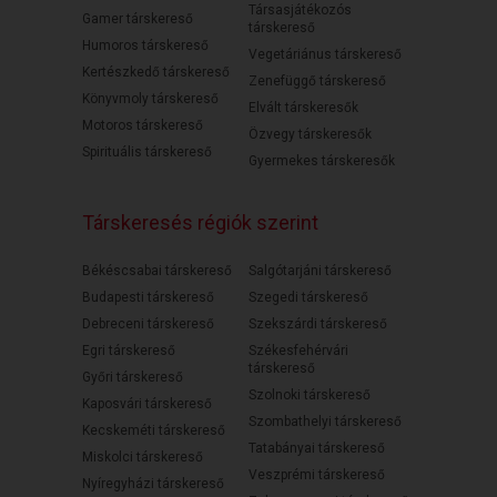
Társasjátékozós
Gamer társkereső
társkereső
Humoros társkereső
Vegetáriánus társkereső
Kertészkedő társkereső
Zenefüggő társkereső
Könyvmoly társkereső
Elvált társkeresők
Motoros társkereső
Özvegy társkeresők
Spirituális társkereső
Gyermekes társkeresők
Társkeresés régiók szerint
Békéscsabai társkereső
Salgótarjáni társkereső
Budapesti társkereső
Szegedi társkereső
Debreceni társkereső
Szekszárdi társkereső
Egri társkereső
Székesfehérvári
társkereső
Győri társkereső
Szolnoki társkereső
Kaposvári társkereső
Szombathelyi társkereső
Kecskeméti társkereső
Tatabányai társkereső
Miskolci társkereső
Veszprémi társkereső
Nyíregyházi társkereső