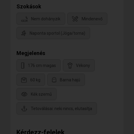
Szokások
Nem dohányzik
Mindenevő
Naponta sportol (Jóga/torna)
Megjelenés
176 cm magas
Vékony
60 kg
Barna hajú
Kék szemű
Tetoválásai: neki nincs, elutasítja
Kérdezz-felelek