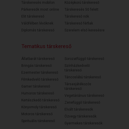
Társkeresés mobilon
Középkorú társkereső
Párkeresők most online
Társkeresés 50 felett
Elit társkereső
Társkereső nők
Válófélben lévőknek
Társkereső férfiak
Diplomás társkereső
Szerelem első keresésre
Tematikus társkereső
Állatbarát társkereső
Sorozatfüggő társkereső
Bringás társkereső
Színházkedvelő
társkereső
Ezermester társkereső
Táncoslábú társkereső
Filmkedvelő társkereső
Társasjátékozós
Gamer társkereső
társkereső
Humoros társkereső
Vegetáriánus társkereső
Kertészkedő társkereső
Zenefüggő társkereső
Könyvmoly társkereső
Elvált társkeresők
Motoros társkereső
Özvegy társkeresők
Spirituális társkereső
Gyermekes társkeresők