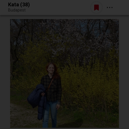
Kata (38)
Belépés
Budapest
Egy jó randiból bármi lehet.