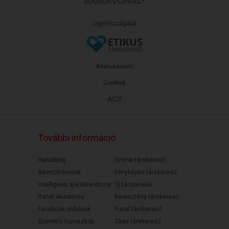
Ügyfélszolgálat
Adatvédelem
Cookiek
ÁSZF
További információ
Randiblog
Online társkereső
Sikertörténetek
Fényképes társkereső
Intelligens ajánlórendszer
Új társkereső
Randi Akadémia
Keresztény társkereső
Facebook oldalunk
Fiatal társkereső
Szerelmi horoszkóp
30as társkereső