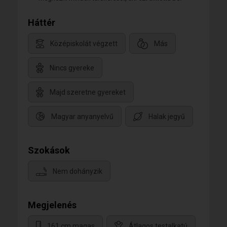
Háttér
Középiskolát végzett
Más
Nincs gyereke
Majd szeretne gyereket
Magyar anyanyelvű
Halak jegyű
Szokások
Nem dohányzik
Megjelenés
161 cm magas
Átlagos testalkatú