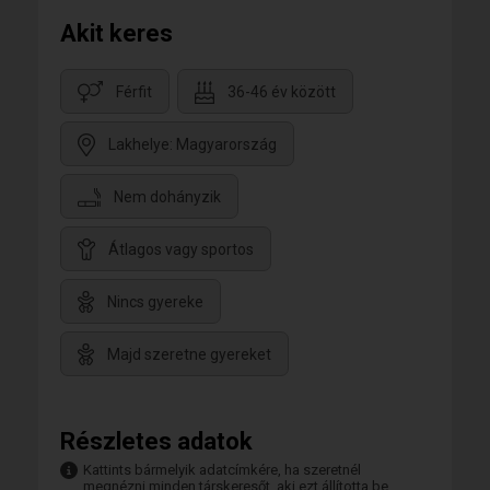
Akit keres
Férfit
36-46 év között
Lakhelye: Magyarország
Nem dohányzik
Átlagos vagy sportos
Nincs gyereke
Majd szeretne gyereket
Részletes adatok
Kattints bármelyik adatcímkére, ha szeretnél
megnézni minden társkeresőt, aki ezt állította be.