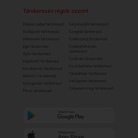
Társkeresés régiók szerint
Békéscsabai társkereső
Salgótarjáni társkereső
Budapesti társkereső
Szegedi társkereső
Debreceni társkereső
Szekszárdi társkereső
Egri társkereső
Székesfehérvári
társkereső
Győri társkereső
Szolnoki társkereső
Kaposvári társkereső
Szombathelyi társkereső
Kecskeméti társkereső
Tatabányai társkereső
Miskolci társkereső
Veszprémi társkereső
Nyíregyházi társkereső
Zalaegerszegi társkereső
Pécsi társkereső