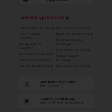
Társkereső párhoroszkóp
Halak szerelmi horoszkóp
Szűz szerelmi horoszkóp
Vízöntő szerelmi
Nyilas szerelmi horoszkóp
horoszkóp
Oroszlán szerelmi
Mérleg szerelmi
horoszkóp
horoszkóp
Kos szerelmi horoszkóp
Ikrek szerelmi horoszkóp
Skorpió szerelmi
Bak szerelmi horoszkóp
horoszkóp
Bika szerelmi horoszkóp
Rák szerelmi horoszkóp
Mert fontos vagy nekünk
mehnyakrak.info
Segítség, ha bajban vagy
randivonal.hu/a-nok-vedelmeben