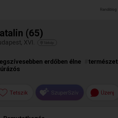
Randiblog
atalin (65)
dapest, XVI.
Térkép
legszívesebben erdőben élne
#
természet
túrázós
Tetszik
SzuperSzív
Üzenj