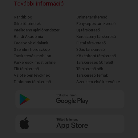
További információ
Randiblog
Online társkereső
Sikertörténetek
Fényképes társkereső
Intelligens ajánlórendszer
Új társkereső
Randi Akadémia
Keresztény társkereső
Facebook oldalunk
Fiatal társkereső
Szerelmi horoszkóp
30as társkereső
Társkeresés mobilon
Középkorú társkereső
Párkeresők most online
Társkeresés 50 felett
Elit társkereső
Társkereső nők
Válófélben lévőknek
Társkereső férfiak
Diplomás társkereső
Szerelem első keresésre