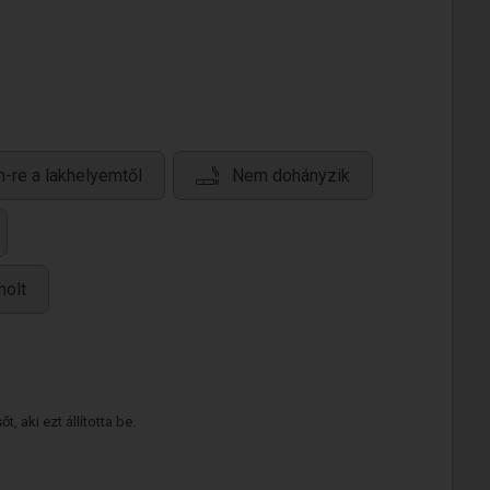
-re a lakhelyemtől
Nem dohányzik
holt
 aki ezt állította be.