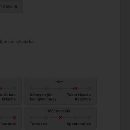
m zavarja
 aki ezt állította be.
Pénz
orábban
Könnyen jön,
Takarékosan
érkezik
könnyen megy
beosztja
Időbeosztás
i barátok
Tervezés
Spontaneitás