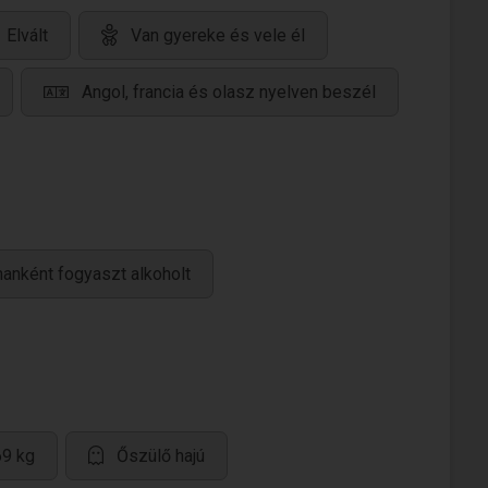
Elvált
Van gyereke és vele él
Angol, francia és olasz nyelven beszél
anként fogyaszt alkoholt
69 kg
Őszülő hajú