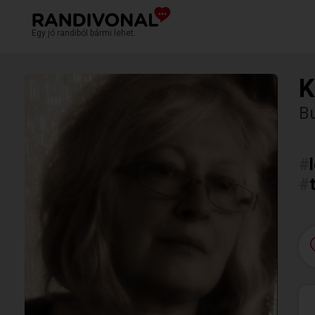
Egy jó randiból bármi lehet.
K
Bu
#
#