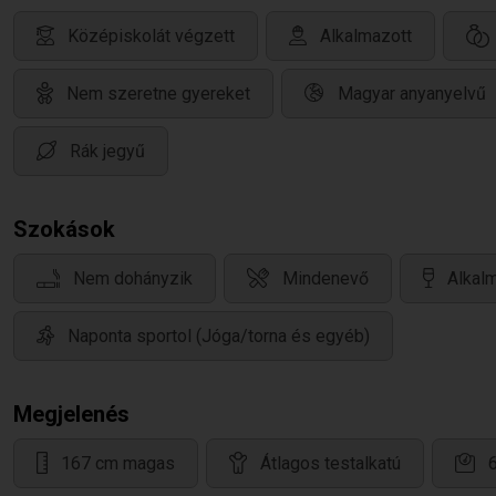
Középiskolát végzett
Alkalmazott
Nem szeretne gyereket
Magyar anyanyelvű
Rák jegyű
Szokások
Nem dohányzik
Mindenevő
Alkalm
Naponta sportol (Jóga/torna és egyéb)
Megjelenés
167 cm magas
Átlagos testalkatú