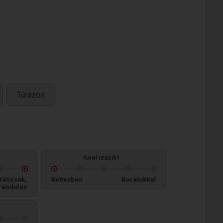
Túrázós
Kivel utazik?
Hátizsák,
Kettesben
Barátokkal
rándulás