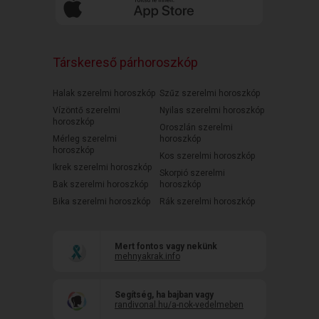
Társkereső párhoroszkóp
Halak szerelmi horoszkóp
Szűz szerelmi horoszkóp
Vízöntő szerelmi
Nyilas szerelmi horoszkóp
horoszkóp
Oroszlán szerelmi
Mérleg szerelmi
horoszkóp
horoszkóp
Kos szerelmi horoszkóp
Ikrek szerelmi horoszkóp
Skorpió szerelmi
Bak szerelmi horoszkóp
horoszkóp
Bika szerelmi horoszkóp
Rák szerelmi horoszkóp
Mert fontos vagy nekünk
mehnyakrak.info
Segítség, ha bajban vagy
randivonal.hu/a-nok-vedelmeben