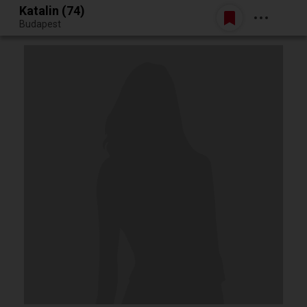
Katalin (74)
Belépés
Budapest
Egy jó randiból bármi lehet.