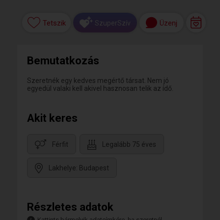
Tetszik
Üzenj
SzuperSzív
Bemutatkozás
Szeretnék egy kedves megértő társat. Nem jó
egyedül valaki kell akivel hasznosan telik az ídő.
Akit keres
Férfit
Legalább 75 éves
Lakhelye: Budapest
Részletes adatok
Kattints bármelyik adatcímkére, ha szeretnél