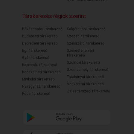
Társkeresés régiók szerint
Békéscsabai társkereső
Salgótarjáni társkereső
Budapesti társkereső
Szegedi társkereső
Debreceni társkereső
Szekszárdi társkereső
Egri társkereső
Székesfehérvári
társkereső
Győri társkereső
Szolnoki társkereső
Kaposvári társkereső
Szombathelyi társkereső
Kecskeméti társkereső
Tatabányai társkereső
Miskolci társkereső
Veszprémi társkereső
Nyíregyházi társkereső
Zalaegerszegi társkereső
Pécsi társkereső