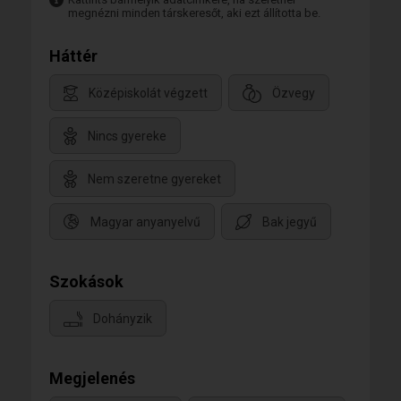
megnézni minden társkeresőt, aki ezt állította be.
Háttér
Középiskolát végzett
Özvegy
Nincs gyereke
Nem szeretne gyereket
Magyar anyanyelvű
Bak jegyű
Szokások
Dohányzik
Megjelenés