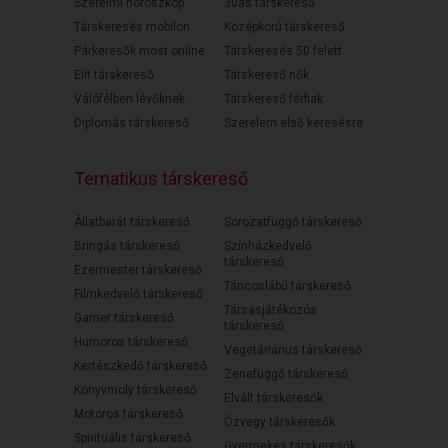
Szerelmi horoszkóp
30as társkereső
Társkeresés mobilon
Középkorú társkereső
Párkeresők most online
Társkeresés 50 felett
Elit társkereső
Társkereső nők
Válófélben lévőknek
Társkereső férfiak
Diplomás társkereső
Szerelem első keresésre
Tematikus társkereső
Állatbarát társkereső
Sorozatfüggő társkereső
Bringás társkereső
Színházkedvelő
társkereső
Ezermester társkereső
Táncoslábú társkereső
Filmkedvelő társkereső
Társasjátékozós
Gamer társkereső
társkereső
Humoros társkereső
Vegetáriánus társkereső
Kertészkedő társkereső
Zenefüggő társkereső
Könyvmoly társkereső
Elvált társkeresők
Motoros társkereső
Özvegy társkeresők
Spirituális társkereső
Gyermekes társkeresők