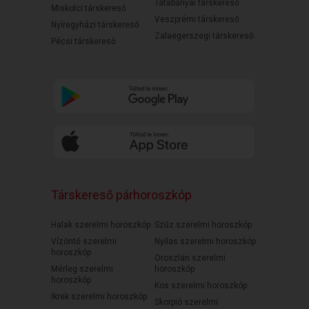
Tatabányai társkereső
Miskolci társkereső
Veszprémi társkereső
Nyíregyházi társkereső
Zalaegerszegi társkereső
Pécsi társkereső
Társkereső párhoroszkóp
Halak szerelmi horoszkóp
Szűz szerelmi horoszkóp
Vízöntő szerelmi
Nyilas szerelmi horoszkóp
horoszkóp
Oroszlán szerelmi
Mérleg szerelmi
horoszkóp
horoszkóp
Kos szerelmi horoszkóp
Ikrek szerelmi horoszkóp
Skorpió szerelmi