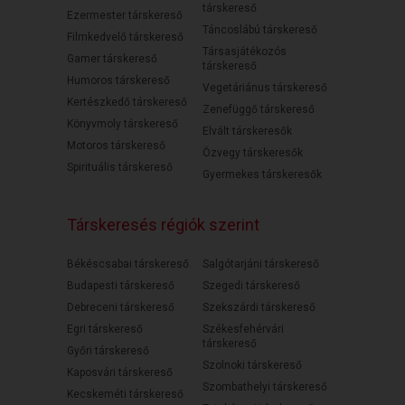
társkereső
Ezermester társkereső
Táncoslábú társkereső
Filmkedvelő társkereső
Társasjátékozós
Gamer társkereső
társkereső
Humoros társkereső
Vegetáriánus társkereső
Kertészkedő társkereső
Zenefüggő társkereső
Könyvmoly társkereső
Elvált társkeresők
Motoros társkereső
Özvegy társkeresők
Spirituális társkereső
Gyermekes társkeresők
Társkeresés régiók szerint
Békéscsabai társkereső
Salgótarjáni társkereső
Budapesti társkereső
Szegedi társkereső
Debreceni társkereső
Szekszárdi társkereső
Egri társkereső
Székesfehérvári
társkereső
Győri társkereső
Szolnoki társkereső
Kaposvári társkereső
Szombathelyi társkereső
Kecskeméti társkereső