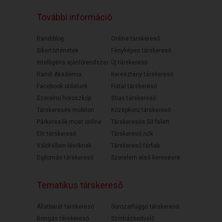
További információ
Randiblog
Online társkereső
Sikertörténetek
Fényképes társkereső
Intelligens ajánlórendszer
Új társkereső
Randi Akadémia
Keresztény társkereső
Facebook oldalunk
Fiatal társkereső
Szerelmi horoszkóp
30as társkereső
Társkeresés mobilon
Középkorú társkereső
Párkeresők most online
Társkeresés 50 felett
Elit társkereső
Társkereső nők
Válófélben lévőknek
Társkereső férfiak
Diplomás társkereső
Szerelem első keresésre
Tematikus társkereső
Állatbarát társkereső
Sorozatfüggő társkereső
Bringás társkereső
Színházkedvelő