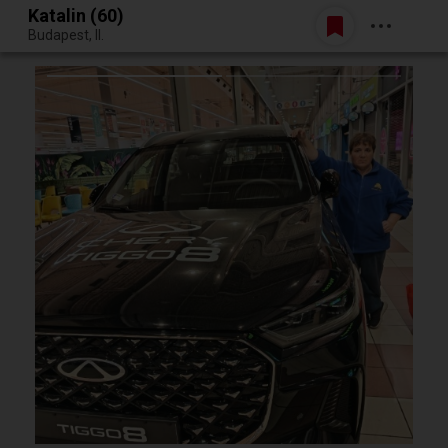
Katalin (60)
Belépés
Budapest, II.
Egy jó randiból bármi lehet.