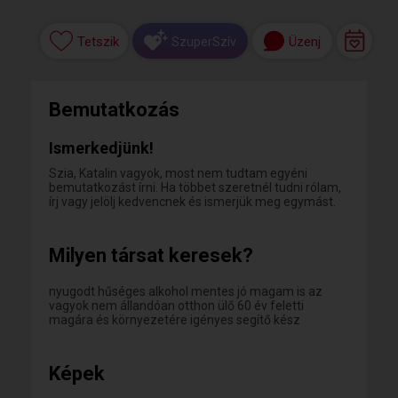
Tetszik
Üzenj
SzuperSzív
Bemutatkozás
Ismerkedjünk!
Szia, Katalin vagyok, most nem tudtam egyéni
bemutatkozást írni. Ha többet szeretnél tudni rólam,
írj vagy jelölj kedvencnek és ismerjük meg egymást.
Milyen társat keresek?
nyugodt hűséges alkohol mentes jó magam is az
vagyok nem állandóan otthon ülő 60 év feletti
magára és környezetére igényes segítő kész
Képek