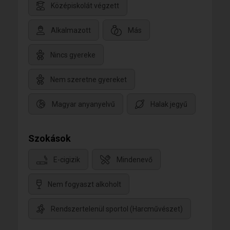
Középiskolát végzett
Alkalmazott
Más
Nincs gyereke
Nem szeretne gyereket
Magyar anyanyelvű
Halak jegyű
Szokások
E-cigizik
Mindenevő
Nem fogyaszt alkoholt
Rendszertelenül sportol (Harcművészet)