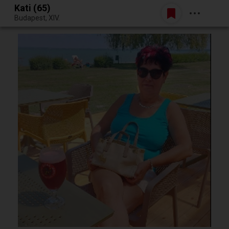
Kati (65)
Belépés
Budapest, XIV.
Egy jó randiból bármi lehet.