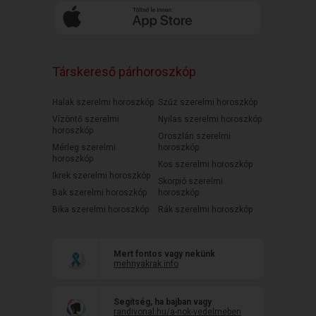
Társkereső párhoroszkóp
Halak szerelmi horoszkóp
Szűz szerelmi horoszkóp
Vízöntő szerelmi
Nyilas szerelmi horoszkóp
horoszkóp
Oroszlán szerelmi
Mérleg szerelmi
horoszkóp
horoszkóp
Kos szerelmi horoszkóp
Ikrek szerelmi horoszkóp
Skorpió szerelmi
Bak szerelmi horoszkóp
horoszkóp
Bika szerelmi horoszkóp
Rák szerelmi horoszkóp
Mert fontos vagy nekünk
mehnyakrak.info
Segítség, ha bajban vagy
randivonal.hu/a-nok-vedelmeben