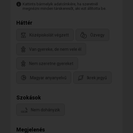
Kattints bármelyik adatcímkére, ha szeretnél
megnézni minden társkeresőt, aki ezt állította be.
Háttér
Középiskolát végzett
Özvegy
Van gyereke, de nem vele él
Nem szeretne gyereket
Magyar anyanyelvű
Ikrek jegyű
Szokások
Nem dohányzik
Megjelenés