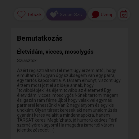
Tetszik
Üzenj
SzuperSzív
Bemutatkozás
Életvidám, vicces, mosolygós
Sziasztok!
Azért regisztráltam fel mert úgy érzem attól, hogy
elmúltam 50 ugyan úgy szükségem van egy párra,
egy tartós kapcsolatra. A társam elhunyt, viszont úgy
érzem most jött el az ideje annak, hogy
"továbblépjek" és éljem tovább az életemet! Egy
életvidám, vicces, mosolygós Nőnek tartom magam
és igazán rám férne újból hogy valakivel egymás
partnerei lehessünk! Van 2 nagylányom és egy kis
unokám. Olyan társat keresek aki nem unaloműzés
gyanánt keres valakit a mindennapokra, hanem
TÁRSAT keres! Megbízható, jó humorú kedves Férfi
személyére vágyom! Ha magadra ismertél várom
jelentkezésedet! :-)