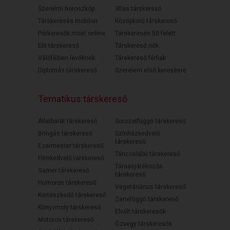
Szerelmi horoszkóp
30as társkereső
Társkeresés mobilon
Középkorú társkereső
Párkeresők most online
Társkeresés 50 felett
Elit társkereső
Társkereső nők
Válófélben lévőknek
Társkereső férfiak
Diplomás társkereső
Szerelem első keresésre
Tematikus társkereső
Állatbarát társkereső
Sorozatfüggő társkereső
Bringás társkereső
Színházkedvelő
társkereső
Ezermester társkereső
Táncoslábú társkereső
Filmkedvelő társkereső
Társasjátékozós
Gamer társkereső
társkereső
Humoros társkereső
Vegetáriánus társkereső
Kertészkedő társkereső
Zenefüggő társkereső
Könyvmoly társkereső
Elvált társkeresők
Motoros társkereső
Özvegy társkeresők