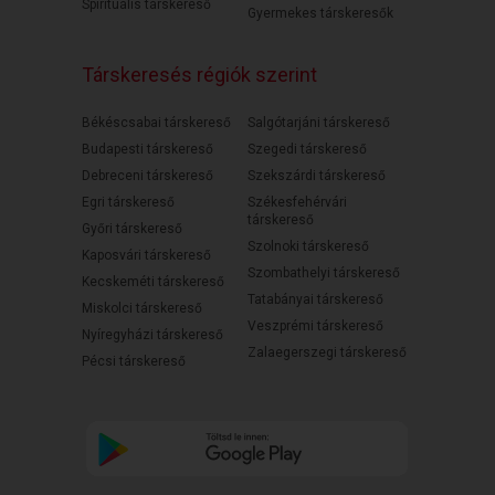
Spirituális társkereső
Gyermekes társkeresők
Társkeresés régiók szerint
Békéscsabai társkereső
Salgótarjáni társkereső
Budapesti társkereső
Szegedi társkereső
Debreceni társkereső
Szekszárdi társkereső
Egri társkereső
Székesfehérvári
társkereső
Győri társkereső
Szolnoki társkereső
Kaposvári társkereső
Szombathelyi társkereső
Kecskeméti társkereső
Tatabányai társkereső
Miskolci társkereső
Veszprémi társkereső
Nyíregyházi társkereső
Zalaegerszegi társkereső
Pécsi társkereső