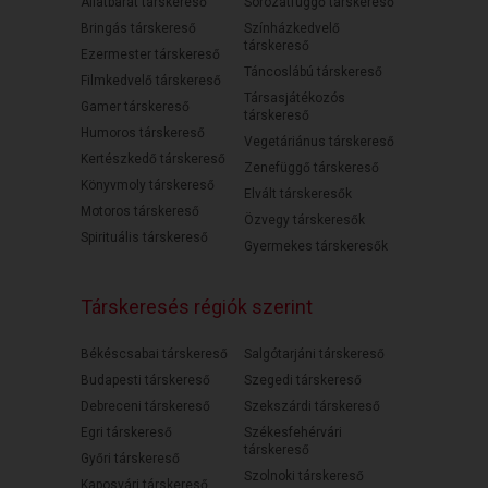
Állatbarát társkereső
Sorozatfüggő társkereső
Bringás társkereső
Színházkedvelő
társkereső
Ezermester társkereső
Táncoslábú társkereső
Filmkedvelő társkereső
Társasjátékozós
Gamer társkereső
társkereső
Humoros társkereső
Vegetáriánus társkereső
Kertészkedő társkereső
Zenefüggő társkereső
Könyvmoly társkereső
Elvált társkeresők
Motoros társkereső
Özvegy társkeresők
Spirituális társkereső
Gyermekes társkeresők
Társkeresés régiók szerint
Békéscsabai társkereső
Salgótarjáni társkereső
Budapesti társkereső
Szegedi társkereső
Debreceni társkereső
Szekszárdi társkereső
Egri társkereső
Székesfehérvári
társkereső
Győri társkereső
Szolnoki társkereső
Kaposvári társkereső