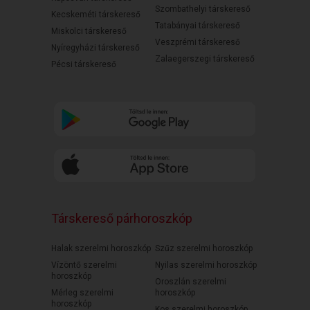
Szombathelyi társkereső
Kecskeméti társkereső
Tatabányai társkereső
Miskolci társkereső
Veszprémi társkereső
Nyíregyházi társkereső
Zalaegerszegi társkereső
Pécsi társkereső
Társkereső párhoroszkóp
Halak szerelmi horoszkóp
Szűz szerelmi horoszkóp
Vízöntő szerelmi
Nyilas szerelmi horoszkóp
horoszkóp
Oroszlán szerelmi
Mérleg szerelmi
horoszkóp
horoszkóp
Kos szerelmi horoszkóp