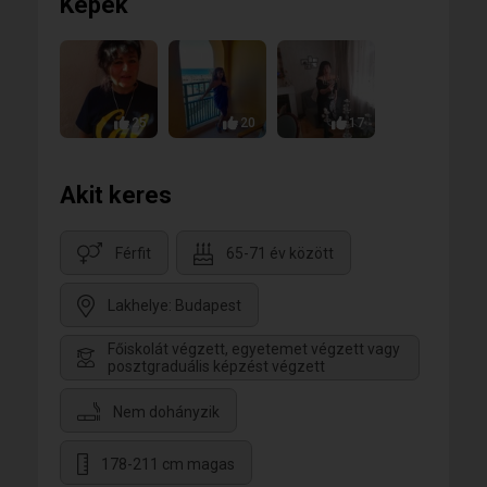
Képek
25
20
17
Akit keres
Férfit
65-71 év között
Lakhelye: Budapest
Főiskolát végzett, egyetemet végzett vagy
posztgraduális képzést végzett
Nem dohányzik
178-211 cm magas