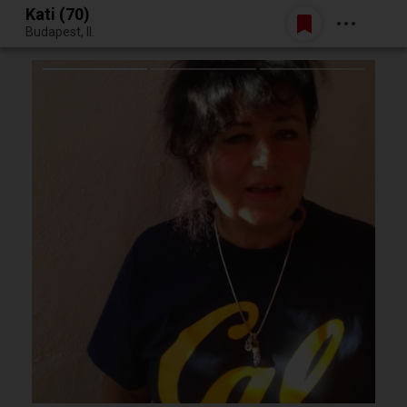
Kati (70)
Belépés
Budapest, II.
Egy jó randiból bármi lehet.