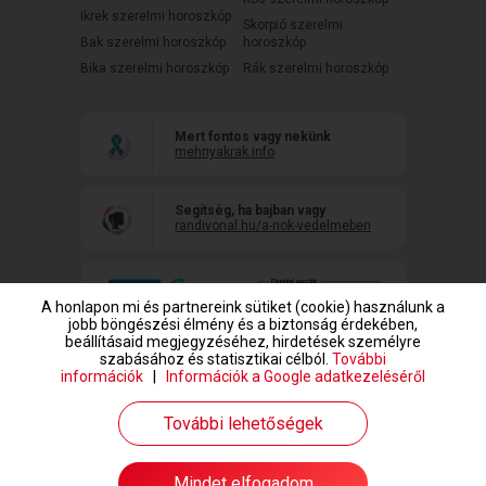
Ikrek szerelmi horoszkóp
Skorpió szerelmi
Bak szerelmi horoszkóp
horoszkóp
Bika szerelmi horoszkóp
Rák szerelmi horoszkóp
Mert fontos vagy nekünk
mehnyakrak.info
Segítség, ha bajban vagy
randivonal.hu/a-nok-vedelmeben
A honlapon mi és partnereink sütiket (cookie) használunk a
jobb böngészési élmény és a biztonság érdekében,
beállításaid megjegyzéséhez, hirdetések személyre
szabásához és statisztikai célból.
További
információk
|
Információk a Google adatkezeléséről
www.randivonal.hu © Copyright 1999-2026 Dating Central Europe Zrt.
További lehetőségek
Mindet elfogadom