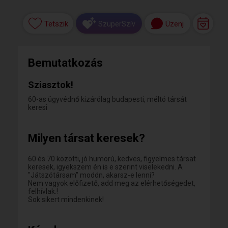
Tetszik
Üzenj
SzuperSzív
Bemutatkozás
Sziasztok!
60-as ügyvédnő kizárólag budapesti, méltó társát
keresi
Milyen társat keresek?
60 és 70 közötti, jó humorú, kedves, figyelmes társat
keresek, igyekszem én is e szerint viselekedni. A
"Játszótársam" moddn, akarsz-e lenni?
Nem vagyok előfizető, add meg az elérhetőségedet,
felhívlak.!
Sok sikert mindenkinek!