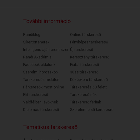
További információ
Randiblog
Online társkereső
Sikertörténetek
Fényképes társkereső
Intelligens ajánlórendszer
Új társkereső
Randi Akadémia
Keresztény társkereső
Facebook oldalunk
Fiatal társkereső
Szerelmi horoszkóp
30as társkereső
Társkeresés mobilon
Középkorú társkereső
Párkeresők most online
Társkeresés 50 felett
Elit társkereső
Társkereső nők
Válófélben lévőknek
Társkereső férfiak
Diplomás társkereső
Szerelem első keresésre
Tematikus társkereső