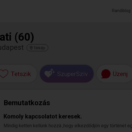
Randiblog
ati (60)
udapest
Térkép
Tetszik
SzuperSzív
Üzenj
Bemutatkozás
Komoly kapcsolatot keresek.
Mindig ketten kellünk hozzà ,hogy elkezdődjön egy törtènet e