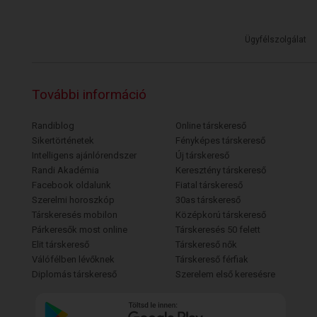
Ügyfélszolgálat
További információ
Randiblog
Online társkereső
Sikertörténetek
Fényképes társkereső
Intelligens ajánlórendszer
Új társkereső
Randi Akadémia
Keresztény társkereső
Facebook oldalunk
Fiatal társkereső
Szerelmi horoszkóp
30as társkereső
Társkeresés mobilon
Középkorú társkereső
Párkeresők most online
Társkeresés 50 felett
Elit társkereső
Társkereső nők
Válófélben lévőknek
Társkereső férfiak
Diplomás társkereső
Szerelem első keresésre