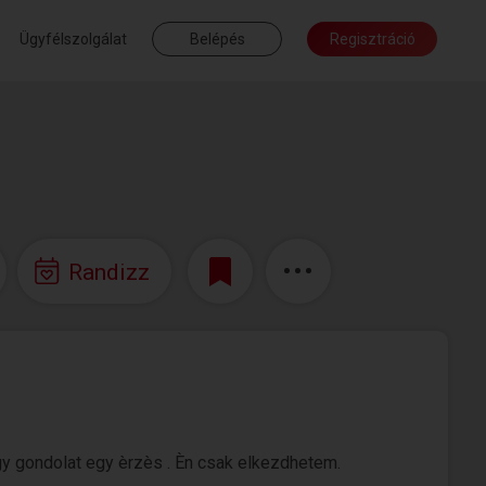
Ügyfélszolgálat
Belépés
Regisztráció
Randizz
gy gondolat egy èrzès . Èn csak elkezdhetem.