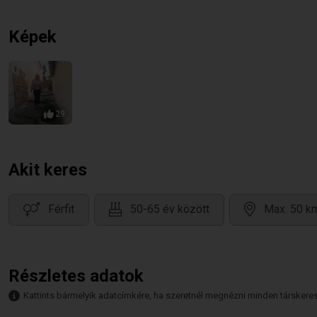
Képek
29
Akit keres
Férfit
50-65 év között
Max. 50 km
Részletes adatok
Kattints bármelyik adatcímkére, ha szeretnél megnézni minden társkeresőt,