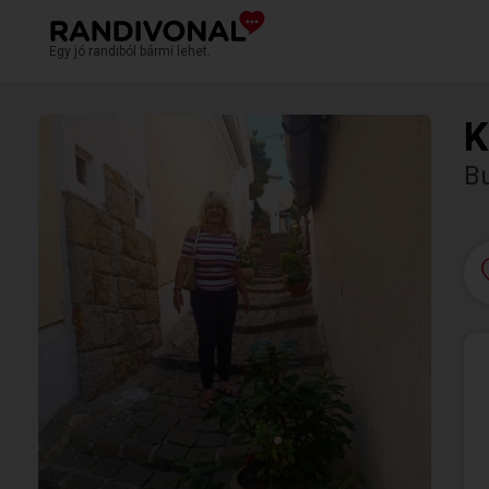
Egy jó randiból bármi lehet.
K
B