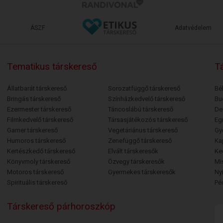
ÁSZF
Adatvédelem
Tematikus társkereső
Tá
Állatbarát társkereső
Sorozatfüggő társkereső
Bé
Bringás társkereső
Színházkedvelő társkereső
Bu
Ezermester társkereső
Táncoslábú társkereső
De
Filmkedvelő társkereső
Társasjátékozós társkereső
Egr
Gamer társkereső
Vegetáriánus társkereső
Gy
Humoros társkereső
Zenefüggő társkereső
Ka
Kertészkedő társkereső
Elvált társkeresők
Ke
Könyvmoly társkereső
Özvegy társkeresők
Mi
Motoros társkereső
Gyermekes társkeresők
Ny
Spirituális társkereső
Pé
Társkereső párhoroszkóp