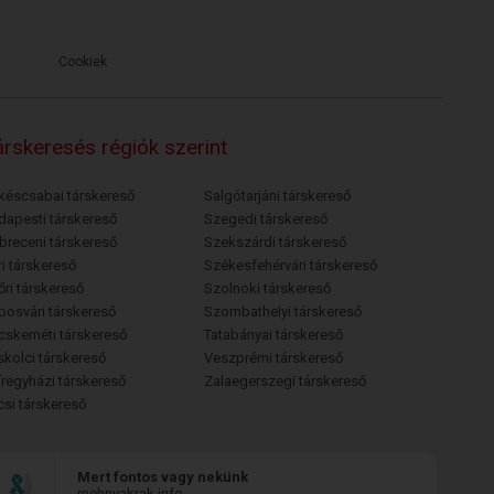
Cookiek
rskeresés régiók szerint
késcsabai társkereső
Salgótarjáni társkereső
dapesti társkereső
Szegedi társkereső
breceni társkereső
Szekszárdi társkereső
i társkereső
Székesfehérvári társkereső
őri társkereső
Szolnoki társkereső
posvári társkereső
Szombathelyi társkereső
cskeméti társkereső
Tatabányai társkereső
skolci társkereső
Veszprémi társkereső
íregyházi társkereső
Zalaegerszegi társkereső
csi társkereső
Mert fontos vagy nekünk
mehnyakrak.info