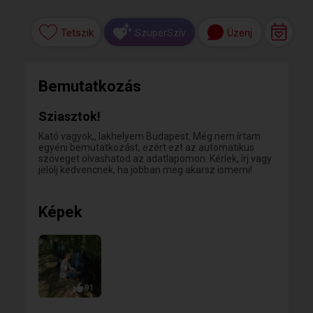
Tetszik
Üzenj
SzuperSzív
Bemutatkozás
Sziasztok!
Kató vagyok,, lakhelyem Budapest. Még nem írtam
egyéni bemutatkozást, ezért ezt az automatikus
szöveget olvashatod az adatlapomon. Kérlek, írj vagy
jelölj kedvencnek, ha jobban meg akarsz ismerni!
Képek
91