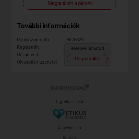
Megtalálom a párom
További információk
Randiazonosító:
3676328
Regisztrált:
Belépve láthatod
Online volt:
Regisztrálok
Olvasatlan üzenetei:
Ügyfélszolgálat
Adatvédelem
Cookiek