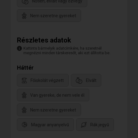
Nőtlen, elvált vagy özvegy
Nem szeretne gyereket
Részletes adatok
Kattints bármelyik adatcímkére, ha szeretnél
megnézni minden társkeresőt, aki ezt állította be.
Háttér
Főiskolát végzett
Elvált
Van gyereke, de nem vele él
Nem szeretne gyereket
Magyar anyanyelvű
Rák jegyű