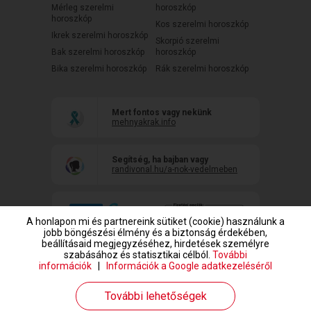
Mérleg szerelmi
horoszkóp
horoszkóp
Kos szerelmi horoszkóp
Ikrek szerelmi horoszkóp
Skorpió szerelmi
Bak szerelmi horoszkóp
horoszkóp
Bika szerelmi horoszkóp
Rák szerelmi horoszkóp
Mert fontos vagy nekünk
mehnyakrak.info
Segítség, ha bajban vagy
randivonal.hu/a-nok-vedelmeben
A honlapon mi és partnereink sütiket (cookie) használunk a
jobb böngészési élmény és a biztonság érdekében,
beállításaid megjegyzéséhez, hirdetések személyre
szabásához és statisztikai célból.
További
információk
|
Információk a Google adatkezeléséről
www.randivonal.hu © Copyright 1999-2026 Dating Central Europe Zrt.
További lehetőségek