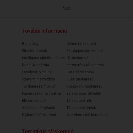
ÁSZF
További információ
Randiblog
Online társkereső
Sikertörténetek
Fényképes társkereső
Intelligens ajánlórendszer
Új társkereső
Randi Akadémia
Keresztény társkereső
Facebook oldalunk
Fiatal társkereső
Szerelmi horoszkóp
30as társkereső
Társkeresés mobilon
Középkorú társkereső
Párkeresők most online
Társkeresés 50 felett
Elit társkereső
Társkereső nők
Válófélben lévőknek
Társkereső férfiak
Diplomás társkereső
Szerelem első keresésre
Tematikus társkereső