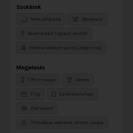
Szokások
Néha dohányzik
Mindenevő
Alkalmanként fogyaszt alkoholt
Hetente többször sportol (Jóga/torna)
Megjelenés
178 cm magas
Vékony
57 kg
Szőkésbarna hajú
Zöld szemű
Tetoválásai: neki nincs, de nem zavarja