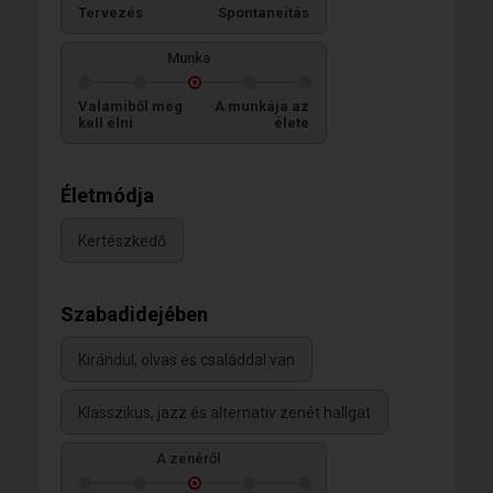
Tervezés
Spontaneitás
Munka
Valamiből meg
A munkája az
kell élni
élete
Életmódja
Kertészkedő
Szabadidejében
Kirándul, olvas és családdal van
Klasszikus, jazz és alternativ zenét hallgat
A zenéről