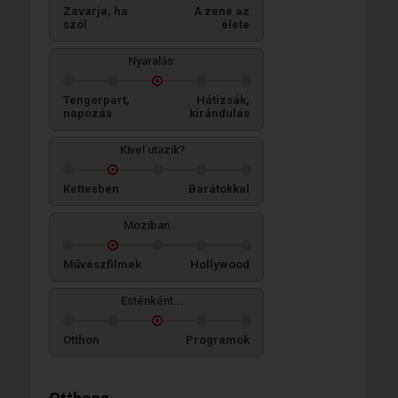
Zavarja, ha
A zene az
szól
élete
Nyaralás:
Tengerpart,
Hátizsák,
napozás
kirándulás
Kivel utazik?
Kettesben
Barátokkal
Moziban...
Művészfilmek
Hollywood
Esténként...
Otthon
Programok