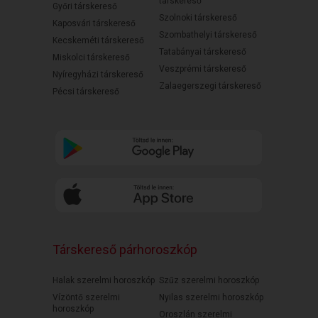
társkereső
Győri társkereső
Szolnoki társkereső
Kaposvári társkereső
Szombathelyi társkereső
Kecskeméti társkereső
Tatabányai társkereső
Miskolci társkereső
Veszprémi társkereső
Nyíregyházi társkereső
Zalaegerszegi társkereső
Pécsi társkereső
Társkereső párhoroszkóp
Halak szerelmi horoszkóp
Szűz szerelmi horoszkóp
Vízöntő szerelmi
Nyilas szerelmi horoszkóp
horoszkóp
Oroszlán szerelmi