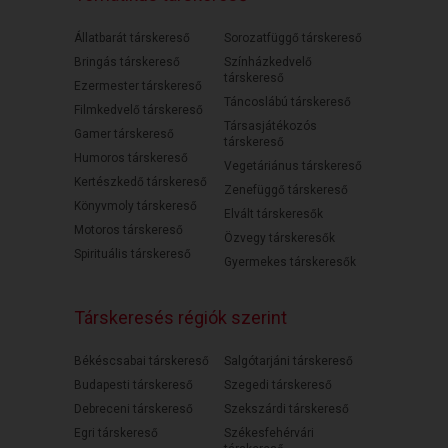
Állatbarát társkereső
Sorozatfüggő társkereső
Bringás társkereső
Színházkedvelő
társkereső
Ezermester társkereső
Táncoslábú társkereső
Filmkedvelő társkereső
Társasjátékozós
Gamer társkereső
társkereső
Humoros társkereső
Vegetáriánus társkereső
Kertészkedő társkereső
Zenefüggő társkereső
Könyvmoly társkereső
Elvált társkeresők
Motoros társkereső
Özvegy társkeresők
Spirituális társkereső
Gyermekes társkeresők
Társkeresés régiók szerint
Békéscsabai társkereső
Salgótarjáni társkereső
Budapesti társkereső
Szegedi társkereső
Debreceni társkereső
Szekszárdi társkereső
Egri társkereső
Székesfehérvári