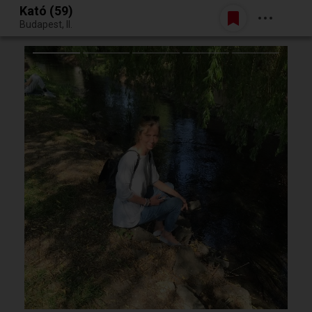
Kató (59)
Belépés
Budapest, II.
Egy jó randiból bármi lehet.