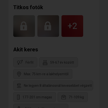
Titkos fotók
+2
Akit keres
Férfit
59-67 év között
Max. 75 km-re a lakhelyemtől
Ne legyen 8 általánosnál kevesebbet végzett
177-201 cm magas
71-109 kg