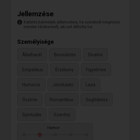
Jellemzése
Kattints bármelyik jellemzésre, ha szeretnél megnézni
minden társkeresőt, aki ezt állította be.
Személyisége
Állatbarát
Becsületes
Divatos
Empatikus
Érzékeny
Figyelmes
Humoros
Jóindulatú
Laza
Őszinte
Romantikus
Segítőkész
Spirituális
Szerény
Humor