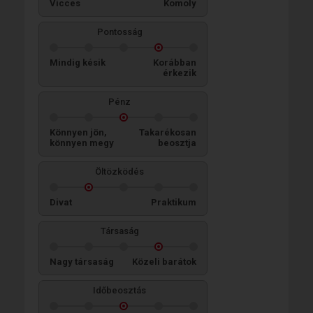
Vicces
Komoly
Pontosság
Mindig késik
Korábban
érkezik
Pénz
Könnyen jön,
Takarékosan
könnyen megy
beosztja
Öltözködés
Divat
Praktikum
Társaság
Nagy társaság
Közeli barátok
Időbeosztás